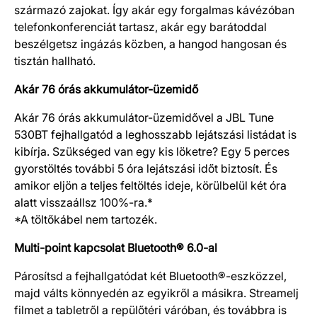
származó zajokat. Így akár egy forgalmas kávézóban
telefonkonferenciát tartasz, akár egy barátoddal
beszélgetsz ingázás közben, a hangod hangosan és
tisztán hallható.
Akár 76 órás akkumulátor-üzemidő
Akár 76 órás akkumulátor-üzemidővel a JBL Tune
530BT fejhallgatód a leghosszabb lejátszási listádat is
kibírja. Szükséged van egy kis löketre? Egy 5 perces
gyorstöltés további 5 óra lejátszási időt biztosít. És
amikor eljön a teljes feltöltés ideje, körülbelül két óra
alatt visszaállsz 100%-ra.*
*A töltőkábel nem tartozék.
Multi-point kapcsolat Bluetooth® 6.0-al
Párosítsd a fejhallgatódat két Bluetooth®-eszközzel,
majd válts könnyedén az egyikről a másikra. Streamelj
filmet a tabletről a repülőtéri váróban, és továbbra is