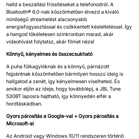
halld a beszállási frissítéseket a telefonodról. A
Bluetooth® 6.0-nak köszönhetően élvezd a kiváló
minőségű streamelést alacsonyabb
energiafogyasztással és csökkentett késleltetéssel. Így
a hangod tökéletesen szinkronban marad, akár
videohívást folytatsz, akár filmet nézel
Könnyű, kényelmes és összecsukható
A puha fülkagylóknak és a könnyű, párnázott
fejpántnak köszönhetően bármilyen hosszú ideig is
hallgatod a zenét, így kényelmesen viselheted. És
amikor eljön az ideje, hogy továbblépj, a JBL Tune
530BT laposra hajtható, így könnyedén elfér a
hordtáskádban.
Gyors párosítás a Google-val + Gyors párosítás a
Microsoft-al
Az Android vagy Windows 10/11 rendszeren történő