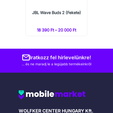
JBL Wave Buds 2 (Fekete)
18 390 Ft – 20 000 Ft
Iratkozz fel hírlevelünkre!
… és ne maradj le a legújabb termékeinkről
Cégadatok
WOLFKER CENTER HUNGARY Kft.