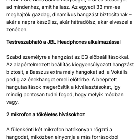
ad mindenhez, amit hallasz. Az egyedi 33 mm-es
meghajtók gazdag, dinamikus hangzást biztosítanak –
akár a napra készülsz, akár hátradőlsz, akár elveszel a
zenében.
Testreszabható a JBL Headphones alkalmazással
Szabd személyre a hangzást az EQ előbeállításokkal.
Az alapértelmezett beállítás kiegyensúlyozott hangzást
biztosít, a Basszus extra mély hangokat ad, a Vokális
pedig az énekhangot emeli előtérbe. A beépített
hangutasítások megerősítik a kiválasztásokat, így
mindig pontosan tudni fogod, hogy melyik módban
vagy.
2 mikrofon a tökéletes hívásokhoz
A fülenkénti két mikrofon hatékonyan rögzíti a
hangodat, miközben elnyomja a más forrásokból