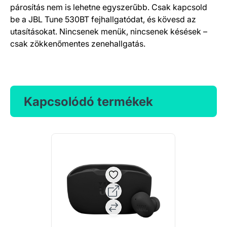
párosítás nem is lehetne egyszerűbb. Csak kapcsold
be a JBL Tune 530BT fejhallgatódat, és kövesd az
utasításokat. Nincsenek menük, nincsenek késések –
csak zökkenőmentes zenehallgatás.
Kapcsolódó termékek