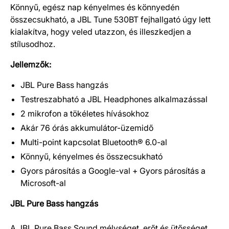
Könnyű, egész nap kényelmes és könnyedén
összecsukható, a JBL Tune 530BT fejhallgató úgy lett
kialakítva, hogy veled utazzon, és illeszkedjen a
stílusodhoz.
Jellemzők:
JBL Pure Bass hangzás
Testreszabható a JBL Headphones alkalmazással
2 mikrofon a tökéletes hívásokhoz
Akár 76 órás akkumulátor-üzemidő
Multi-point kapcsolat Bluetooth® 6.0-al
Könnyű, kényelmes és összecsukható
Gyors párosítás a Google-val + Gyors párosítás a
Microsoft-al
JBL Pure Bass hangzás
A JBL Pure Bass Sound mélységet, erőt és ütősséget