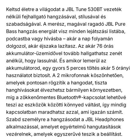
Termék részletek
Keltsd életre a világodat a JBL Tune 530BT vezeték
nélküli fejhallgató hangzásával, stílusával és
szabadságával. A merész, magával ragadó JBL Pure
Bass hangzás energiát visz minden lejátszási listába,
podcastba vagy hívásba – akár a nap folyamán
dolgozol, akár éjszaka lazítasz. Az akár 76 órás
akkumulátor-üzemidővel tovább hallgathatsz zenét
anélkül, hogy lassulnál. És amikor lemerül az
akkumulátorod, egy gyors 5 perces töltés akár 5 órányi
használatot biztosít. A 2 mikrofonnak köszönhetően,
amelyek pontosan rögzítik a hangodat, tiszta
hanghívásokat élvezhetsz bármilyen környezetben,
míg a zökkenőmentes Bluetooth®-kapcsolat lehetővé
teszi az eszközök közötti könnyed váltást, így mindig
kapcsolatban maradhatsz azzal, ami igazán számít.
Szabd személyre a hangzásodat a JBL Headphones
alkalmazással, amelyet egyértelmű hangutasítások
vezérelnek, amelyek egyszerűvé teszik a beállítást.