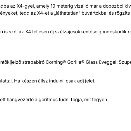
ndba az X4-gyel, amely 10 méterig vízálló már a dobozból k
ményeket, tedd az X4-et a „láthatatlan” búvártokba, és rögzít
n is szó, az X4 teljesen új szélzajcsökkentése gondoskodik ró
rintőkijelző strapabíró Corning® Gorilla® Glass üveggel. Szu
attal. Ha készen állsz indulni, csak adj jelet.
ett hangvezérlő algoritmus tudni fogja, mit tegyen.