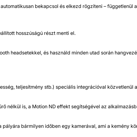
automatikusan bekapcsol és elkezd rögzíteni – függetlenül a
eállított hosszúságú részt menti el.
oth headsetekkel, és használd minden utad során hangvezérlé
ég, teljesítmény stb.) speciális integrációval közvetlenül 
ő nélkül is, a Motion ND effekt segítségével az alkalmazásb
j a pályára bármilyen időben egy kamerával, ami a kemény körü