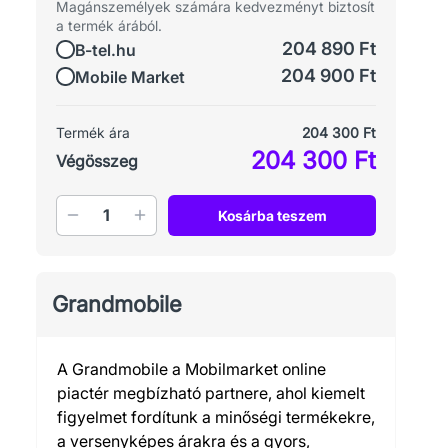
Magánszemélyek számára kedvezményt biztosít
a termék árából.
204 890 Ft
B-tel.hu
204 900 Ft
Mobile Market
Termék ára
204 300 Ft
204 300 Ft
Végösszeg
Mennyiség
Kosárba teszem
Grandmobile
A Grandmobile a Mobilmarket online
piactér megbízható partnere, ahol kiemelt
figyelmet fordítunk a minőségi termékekre,
a versenyképes árakra és a gyors,