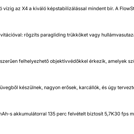
ó vízig az X4 a kiváló képstabilizálással mindent bír. A FlowS
avitációval: rögzíts paragliding trükköket vagy hullámvasutaz
zerűen felhelyezhető objektívvédőkkel érkezik, amelyek szü
 üvegből készülnek, nagyon erősek, karcállók, és úgy tervez
-s akkumulátorral 135 perc felvételt biztosít 5,7K30 fps me