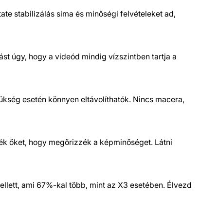
tate stabilizálás sima és minőségi felvételeket ad,
ást úgy, hogy a videód mindig vízszintben tartja a
kség esetén könnyen eltávolíthatók. Nincs macera,
ték őket, hogy megőrizzék a képminőséget. Látni
llett, ami 67%-kal több, mint az X3 esetében. Élvezd