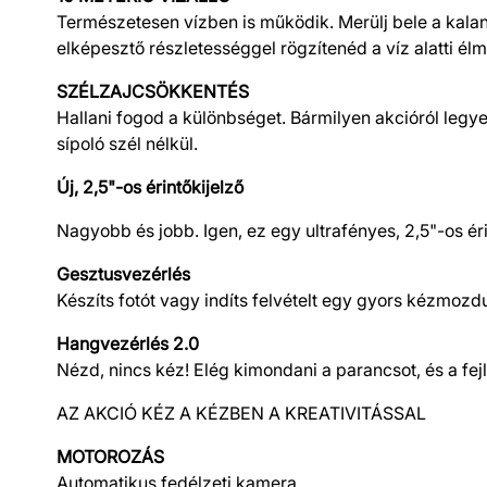
Természetesen vízben is működik. Merülj bele a kala
elképesztő részletességgel rögzítenéd a víz alatti él
SZÉLZAJCSÖKKENTÉS
Hallani fogod a különbséget. Bármilyen akcióról legye
sípoló szél nélkül.
Új, 2,5"-os érintőkijelző
Nagyobb és jobb. Igen, ez egy ultrafényes, 2,5"-os é
Gesztusvezérlés
Készíts fotót vagy indíts felvételt egy gyors kézmozdul
Hangvezérlés 2.0
Nézd, nincs kéz! Elég kimondani a parancsot, és a fejl
AZ AKCIÓ KÉZ A KÉZBEN A KREATIVITÁSSAL
MOTOROZÁS
Automatikus fedélzeti kamera