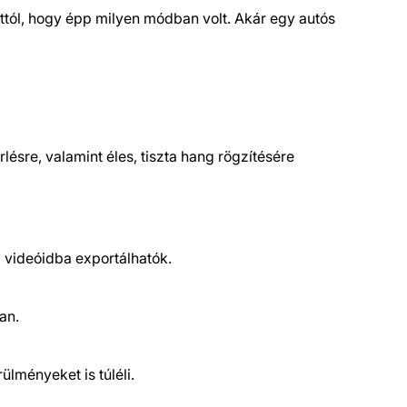
ttól, hogy épp milyen módban volt. Akár egy autós
sre, valamint éles, tiszta hang rögzítésére
a videóidba exportálhatók.
an.
lményeket is túléli.