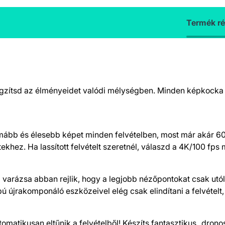
Termék ré
s rögzítsd az élményeidet valódi mélységben. Minden képkocka
simább és élesebb képet minden felvételben, most már akár 
hez. Ha lassított felvételt szeretnél, válaszd a 4K/100 fps 
l varázsa abban rejlik, hogy a legjobb nézőpontokat csak u
ú újrakomponáló eszközeivel elég csak elindítani a felvételt, 
omatikusan eltűnik a felvételből! Készíts fantasztikus „drono