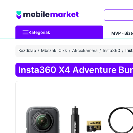
Keresés
Kategóriák
MVP - Bizt
Kezdőlap
Műszaki Cikk
Akciókamera
Insta360
Ins
Insta360 X4 Adventure Bun