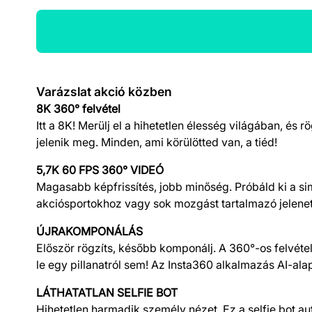
Termék részletek
Varázslat akció közben
8K 360° felvétel
Itt a 8K! Merülj el a hihetetlen élesség világában, é
jelenik meg. Minden, ami körülötted van, a tiéd!
5,7K 60 FPS 360° VIDEÓ
Magasabb képfrissítés, jobb minőség. Próbáld ki a 
akciósportokhoz vagy sok mozgást tartalmazó jelenetek
ÚJRAKOMPONÁLÁS
Először rögzíts, később komponálj. A 360°-os felvéte
le egy pillanatról sem! Az Insta360 alkalmazás AI-alap
LÁTHATATLAN SELFIE BOT
Hihetetlen harmadik személy nézet. Ez a selfie bot aut