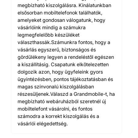
megbízható kiszolgálásra. Kínálatunkban
elsősorban mobiltelefonok találhatók,
amelyeket gondosan válogatunk, hogy
vásárlóink mindig a számukra
legmegfelelőbb készüléket
választhassák.Számunkra fontos, hogy a
vásárlás egyszerű, biztonságos és
gördülékeny legyen a rendeléstől egészen
a kiszállításig. Csapatunk elkötelezetten
dolgozik azon, hogy ügyfeleink gyors
ügyintézésben, pontos tájékoztatásban és
magas színvonalú kiszolgálásban
részesüljenek.Válaszd a Grandmobile-t, ha
megbízható webáruházból szeretnél új
mobiltelefont vásárolni, és fontos
számodra a korrekt kiszolgálás és a
vásárlói elégedettség.