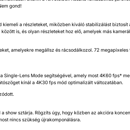
Nem gond!
iemeli a részleteket, miközben kiváló stabilizálást biztosít 
k között is, és olyan részleteket hoz elő, amelyek más kamerá
eket, amelyekre megállsz és rácsodálkozol. 72 megapixeles 
Single-Lens Mode segítségével, amely most 4K60 fps* mellet
átószöget kínál a 4K30 fps mód optimalizált változatában.
zódott.
a show sztárja. Rögzíts úgy, hogy közben az akcióra koncentr
most nincs szükség újrakomponálásra.