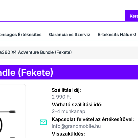
Ker
onságos Értékesítés
Garancia és Szerviz
Értékesíts Nálunk!
ta360 X4 Adventure Bundle (Fekete)
dle (Fekete)
Szállítási díj:
2 990 Ft
Várható szállítási idő:
2-4 munkanap
Kapcsolat felvétel az értékesítővel:
info@grandmobile.hu
Visszaküldés: