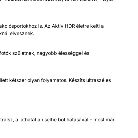
akciósportokhoz is. Az Aktív HDR életre kelti a
knál elvesznek.
fotók születnek, nagyobb élességgel és
t kétszer olyan folyamatos. Készíts ultraszéles
álsz, a láthatatlan selfie bot hatásával – most már