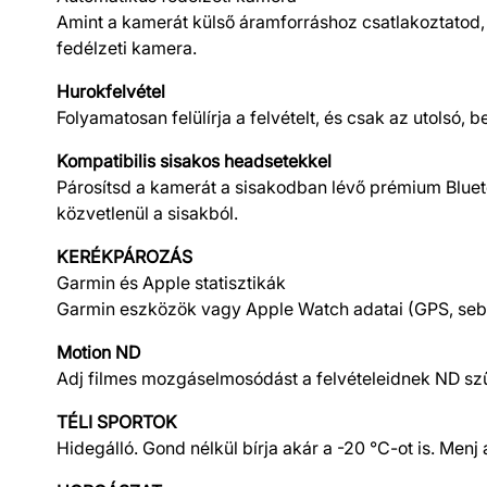
Amint a kamerát külső áramforráshoz csatlakoztatod, 
fedélzeti kamera.
Hurokfelvétel
Folyamatosan felülírja a felvételt, és csak az utolsó, b
Kompatibilis sisakos headsetekkel
Párosítsd a kamerát a sisakodban lévő prémium Blueto
közvetlenül a sisakból.
KERÉKPÁROZÁS
Garmin és Apple statisztikák
Garmin eszközök vagy Apple Watch adatai (GPS, sebess
Motion ND
Adj filmes mozgáselmosódást a felvételeidnek ND szűr
TÉLI SPORTOK
Hidegálló. Gond nélkül bírja akár a -20 °C-ot is. Men