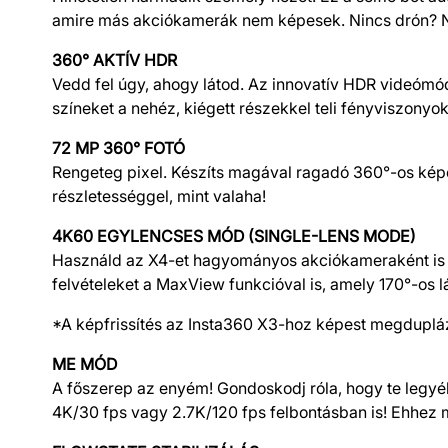
amire más akciókamerák nem képesek. Nincs drón? 
360° AKTÍV HDR
Vedd fel úgy, ahogy látod. Az innovatív HDR videómód k
színeket a nehéz, kiégett részekkel teli fényviszonyo
72 MP 360° FOTÓ
Rengeteg pixel. Készíts magával ragadó 360°-os kép
részletességgel, mint valaha!
4K60 EGYLENCSES MÓD (SINGLE-LENS MODE)
Használd az X4-et hagyományos akciókameraként is a 
felvételeket a MaxView funkcióval is, amely 170°-os l
*A képfrissítés az Insta360 X3-hoz képest megduplá
ME MÓD
A főszerep az enyém! Gondoskodj róla, hogy te legyél 
4K/30 fps vagy 2.7K/120 fps felbontásban is! Ehhez 