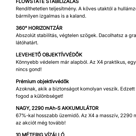
FLOWSTATE STABILIZÁLÁS
Rendíthetetlen teljesítmény. A köves utaktól a hullámz
bármilyen izgalmas is a kaland.
360° HORIZONTZÁR
Abszolút stabilitás, végtelen szögek. Dacolhatsz a gr
látóhatárt.
LEVEHETŐ OBJEKTÍVVÉDŐK
Könnyebb védelem már alapból. Az X4 praktikus, egys
nincs gond!
Prémium objektívvédők
Azoknak, akik a biztonságot komolyan veszik. Edzett
fogod a különbséget!
NAGY, 2290 mAh-S AKKUMULÁTOR
67%-kal hosszabb üzemidő. Az X4 a masszív, 2290 mAh
az akciót még tovább!
10 MÉTERIG VÍZÁLLÓ