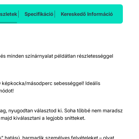
szletek
Specifikáció
Kereskedő Információ
 és minden színárnyalat példátlan részletességgel
60 képkocka/másodperc sebességgel! Ideális
módot!
tólag, nyugodtan választod ki. Soha többé nem maradsz
majd kiválasztani a legjobb snitteket.
s” hatású, harmadik személyes felvételeket – olyat,