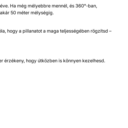
ivéve. Ha még mélyebbre mennél, és 360°-ban,
s akár 50 méter mélységig.
la, hogy a pillanatot a maga teljességében rögzítsd –
per érzékeny, hogy útközben is könnyen kezelhesd.