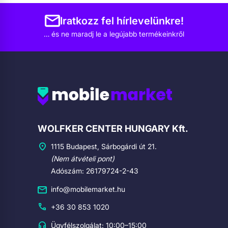
Iratkozz fel hírlevelünkre!
… és ne maradj le a legújabb termékeinkről
Cégadatok
WOLFKER CENTER HUNGARY Kft.
1115 Budapest, Sárbogárdi út 21.
(Nem átvételi pont)
Adószám: 26179724-2-43
info@mobilemarket.hu
+36 30 853 1020
Ügyfélszolgálat: 10:00–15:00