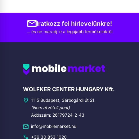
Iratkozz fel hírlevelünkre!
… és ne maradj le a legújabb termékeinkről
Cégadatok
WOLFKER CENTER HUNGARY Kft.
1115 Budapest, Sárbogárdi út 21.
(Nem átvételi pont)
Adószám: 26179724-2-43
info@mobilemarket.hu
+36 30 853 1020