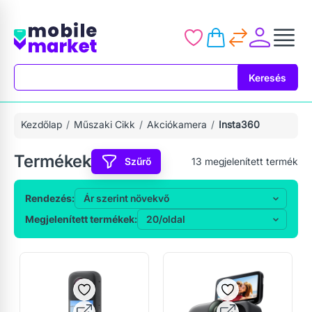
Keresés
Keresés
Kezdőlap
Műszaki Cikk
Akciókamera
Insta360
Termékek
Szűrő
13
megjelenített termék
Rendezés:
Megjelenített termékek: