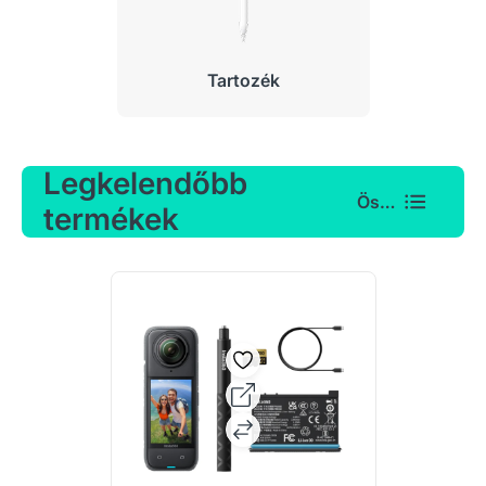
Tartozék
Legkelendőbb
Összes
termékek