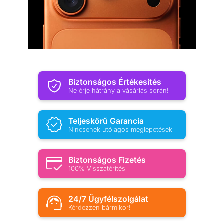
Biztonságos Értékesítés
Ne érje hátrány a vásárlás során!
Teljeskörű Garancia
Nincsenek utólagos meglepetések
Biztonságos Fizetés
100% Visszatérítés
24/7 Ügyfélszolgálat
Kérdezzen bármikor!