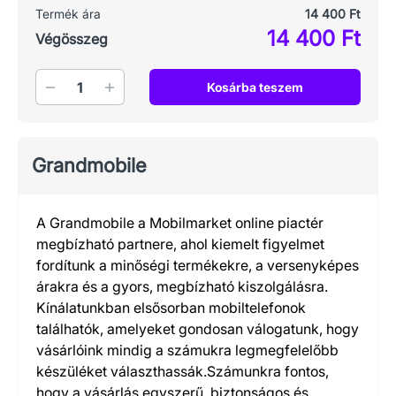
Termék ára
14 400 Ft
14 400 Ft
Végösszeg
Mennyiség
Kosárba teszem
Grandmobile
A Grandmobile a Mobilmarket online piactér
megbízható partnere, ahol kiemelt figyelmet
fordítunk a minőségi termékekre, a versenyképes
árakra és a gyors, megbízható kiszolgálásra.
Kínálatunkban elsősorban mobiltelefonok
találhatók, amelyeket gondosan válogatunk, hogy
vásárlóink mindig a számukra legmegfelelőbb
készüléket választhassák.Számunkra fontos,
hogy a vásárlás egyszerű, biztonságos és