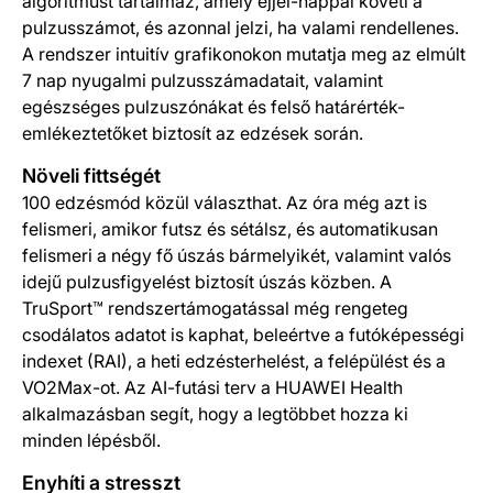
algoritmust tartalmaz, amely éjjel-nappal követi a
pulzusszámot, és azonnal jelzi, ha valami rendellenes.
A rendszer intuitív grafikonokon mutatja meg az elmúlt
7 nap nyugalmi pulzusszámadatait, valamint
egészséges pulzuszónákat és felső határérték-
emlékeztetőket biztosít az edzések során.
Növeli fittségét
100 edzésmód közül választhat. Az óra még azt is
felismeri, amikor futsz és sétálsz, és automatikusan
felismeri a négy fő úszás bármelyikét, valamint valós
idejű pulzusfigyelést biztosít úszás közben. A
TruSport™ rendszertámogatással még rengeteg
csodálatos adatot is kaphat, beleértve a futóképességi
indexet (RAI), a heti edzésterhelést, a felépülést és a
VO2Max-ot. Az AI-futási terv a HUAWEI Health
alkalmazásban segít, hogy a legtöbbet hozza ki
minden lépésből.
Enyhíti a stresszt