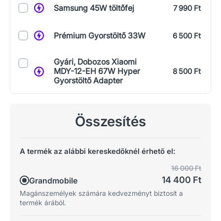
Samsung 45W töltőfej
7 990 Ft
Prémium Gyorstöltő 33W
6 500 Ft
Gyári, Dobozos Xiaomi
MDY-12-EH 67W Hyper
8 500 Ft
Gyorstöltő Adapter
Összesítés
A termék az alábbi kereskedőknél érhető el:
16 000 Ft
14 400 Ft
Grandmobile
Magánszemélyek számára kedvezményt biztosít a
termék árából.