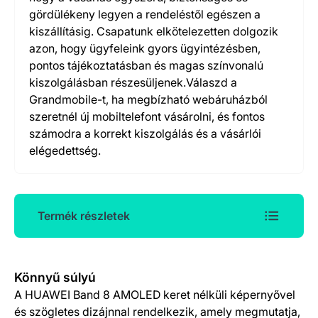
gördülékeny legyen a rendeléstől egészen a
kiszállításig. Csapatunk elkötelezetten dolgozik
azon, hogy ügyfeleink gyors ügyintézésben,
pontos tájékoztatásban és magas színvonalú
kiszolgálásban részesüljenek.Válaszd a
Grandmobile-t, ha megbízható webáruházból
szeretnél új mobiltelefont vásárolni, és fontos
számodra a korrekt kiszolgálás és a vásárlói
elégedettség.
Termék részletek
Termék részletek
Könnyű súlyú
A HUAWEI Band 8 AMOLED keret nélküli képernyővel
és szögletes dizájnnal rendelkezik, amely megmutatja,