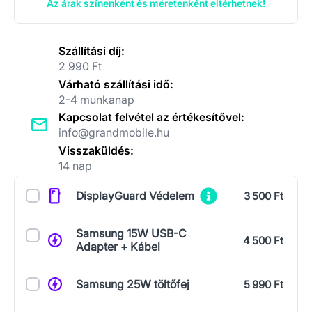
Az árak színenként és méretenként eltérhetnek!
Szállítási díj:
2 990 Ft
Várható szállítási idő:
2-4 munkanap
Kapcsolat felvétel az értékesítővel:
info@grandmobile.hu
Visszaküldés:
14 nap
Kiegészítők
DisplayGuard Védelem
3 500 Ft
Samsung 15W USB-C
4 500 Ft
Adapter + Kábel
Samsung 25W töltőfej
5 990 Ft