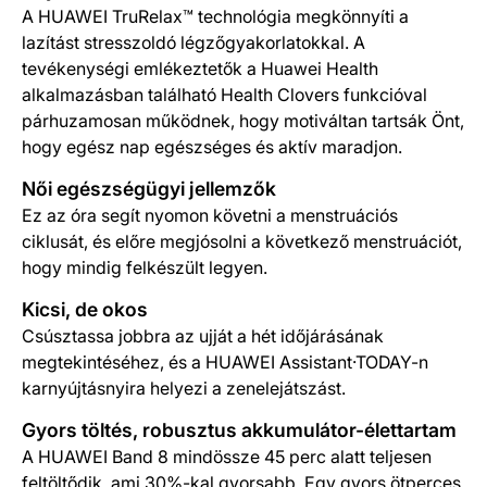
A HUAWEI TruRelax™ technológia megkönnyíti a
lazítást stresszoldó légzőgyakorlatokkal. A
tevékenységi emlékeztetők a Huawei Health
alkalmazásban található Health Clovers funkcióval
párhuzamosan működnek, hogy motiváltan tartsák Önt,
hogy egész nap egészséges és aktív maradjon.
Női egészségügyi jellemzők
Ez az óra segít nyomon követni a menstruációs
ciklusát, és előre megjósolni a következő menstruációt,
hogy mindig felkészült legyen.
Kicsi, de okos
Csúsztassa jobbra az ujját a hét időjárásának
megtekintéséhez, és a HUAWEI Assistant·TODAY-n
karnyújtásnyira helyezi a zenelejátszást.
Gyors töltés, robusztus akkumulátor-élettartam
A HUAWEI Band 8 mindössze 45 perc alatt teljesen
feltöltődik, ami 30%-kal gyorsabb. Egy gyors ötperces