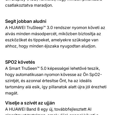
csatlakoztatva maradjon.
Segít jobban aludni
A HUAWEI TruSleep™ 3.0 rendszer nyomon követi az
alvás minden másodpercét, miközben biztosítja az
eszközöket és tippeket, amelyekre szüksége van
ahhoz, hogy minden éjszaka nyugodtan aludjon.
SPO2 követés
A Smart TruSeen™ 5.0 képességei lehetővé teszik,
hogy automatikusan nyomon kövesse az Ön SpO2-
szintjét, és azonnal értesítse Önt, ha az ideális
tartomány alá esik, így pillanatok alatt újra jól érezheti
magát.
Viselje a szívét az ujján
A HUAWEI Band 8 egy új, továbbfejlesztett AI