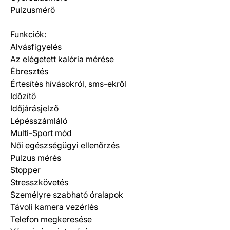
Pulzusmérő
Funkciók:
Alvásfigyelés
Az elégetett kalória mérése
Ébresztés
Értesítés hívásokról, sms-ekről
Időzítő
Időjárásjelző
Lépésszámláló
Multi-Sport mód
Női egészségügyi ellenőrzés
Pulzus mérés
Stopper
Stresszkövetés
Személyre szabható óralapok
Távoli kamera vezérlés
Telefon megkeresése