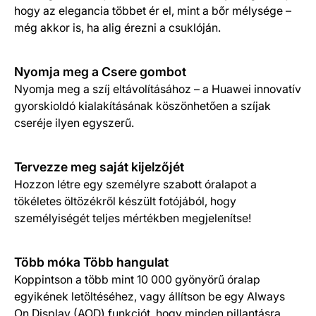
hogy az elegancia többet ér el, mint a bőr mélysége –
még akkor is, ha alig érezni a csuklóján.
Nyomja meg a Csere gombot
Nyomja meg a szíj eltávolításához – a Huawei innovatív
gyorskioldó kialakításának köszönhetően a szíjak
cseréje ilyen egyszerű.
Tervezze meg saját kijelzőjét
Hozzon létre egy személyre szabott óralapot a
tökéletes öltözékről készült fotójából, hogy
személyiségét teljes mértékben megjelenítse!
Több móka Több hangulat
Koppintson a több mint 10 000 gyönyörű óralap
egyikének letöltéséhez, vagy állítson be egy Always
On Display (AOD) funkciót, hogy minden pillantásra