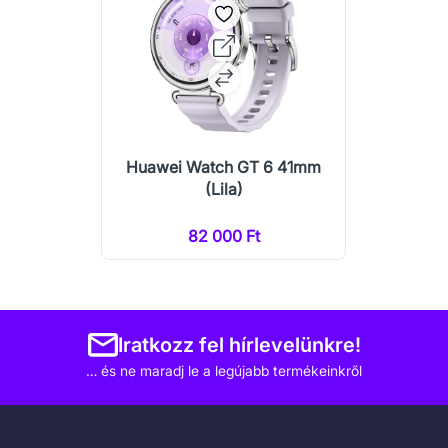
Huawei Watch GT 6 41mm
(Lila)
82 000 Ft
Iratkozz fel hírlevelünkre!
… és ne maradj le a legújabb termékeinkről