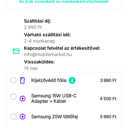
Az árak színenként és méretenként eltérhetnek!
Szállítási díj:
2 990 Ft
Várható szállítási idő:
2-4 munkanap
Kapcsolat felvétel az értékesítővel:
info@mobilemarket.hu
Visszaküldés:
14 nap
Kiegészítők
Kijelzővédő fólia
3 990 Ft
Samsung 15W USB-C
4 500 Ft
Adapter + Kábel
Samsung 25W töltőfej
5 990 Ft