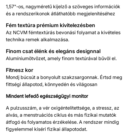
1,57"-os, nagyméretű kijelző a szöveges információk
és a rendszerikonok átláthatóbb megjelenítéséhez
Fém textúra prémium kivitelezésben
Az NCVM fémtextúrás bevonási folyamat a kivételes
technika remek alkalmazása.
Finom csat élénk és elegáns designnal
Alumíniumötvözet, amely finom textúrával bűvöl el.
Fitnesz kor
Mondj búcsút a bonyolult szakzsargonnak. Értsd meg
fittségi állapotod, könnyedén és világosan
Mindent lefedő egészségügyi monitor
A pulzusszám, a vér oxigéntelítettsége, a stressz, az
alvás, a menstruációs ciklus és más fizikai mutatók
átfogó és folyamatos érzékelése. A rendszer mindig
figyelemmel kíséri fizikai állapotodat.