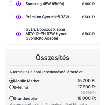
Samsung 45W töltőfej
8 990 Ft
Prémium Gyorstöltő 33W
6 500 Ft
Gyári, Dobozos Xiaomi
MDY-12-EH 67W Hyper
8 500 Ft
Gyorstöltő Adapter
Összesítés
A termék az alábbi kereskedőknél érhető el:
15 700 Ft
Mobile Market
17 990 Ft
B-tel.hu
20 000 Ft
18 000 Ft
Grandmobile
Magánszemélyek számára kedvezményt biztosít a