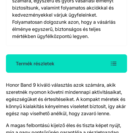
számára, egyszerű és gyors vásárlási élményt
biztosítsunk, valamint folyamatos akciókkal és
kedvezményekkel várjuk ügyfeleinket.
Folyamatosan dolgozunk azon, hogy a vásárlás
élménye egyszerű, biztonságos és teljes
mértékben ügyfélközpontú legyen.
Termék részletek
Honor Band 9 kiváló választás azok számára, akik
Termék részletek
szeretnék nyomon követni mindennapi aktivitásaikat,
egészségüket és értesítéseiket. A kompakt méretek és
könnyű kialakítás kényelmes viseletet biztosít, így akár
egész nap viselhető anélkül, hogy zavaró lenne.
A magas felbontású kijelző éles és tiszta képet nyújt,
míg a nagy pontsűrűség garantálja a részletgazdag