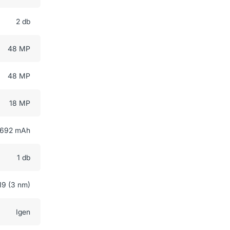
2 db
48 MP
48 MP
18 MP
692 mAh
1 db
19 (3 nm)
Igen