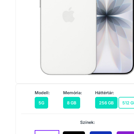
Modell:
Memória:
Háttértár:
5G
8 GB
256 GB
512 G
Színek: