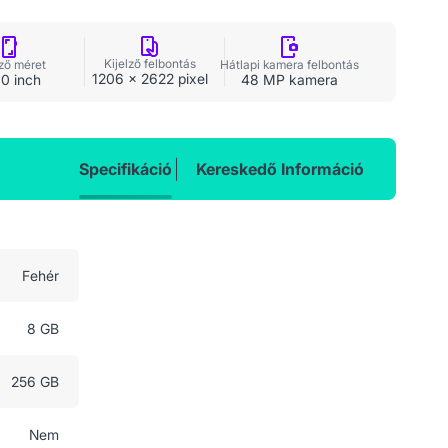
Kijelző felbontás
lző méret
Hátlapi kamera felbontás
1206 x 2622 pixel
0 inch
48 MP kamera
Specifikáció
Kereskedő Információ
Fehér
8 GB
256 GB
Nem