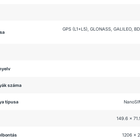
GPS (L1+L5), GLONASS, GALILEO, BD
usa
nyelv
tyák száma
ya típusa
NanoSI
149.6 x 71
felbontás
1206 x 2