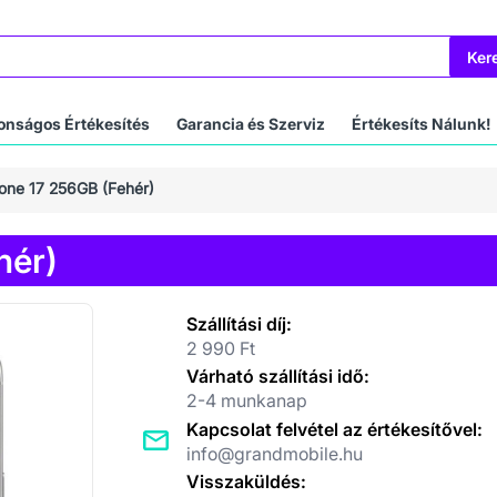
Ker
onságos Értékesítés
Garancia és Szerviz
Értékesíts Nálunk!
one 17 256GB (Fehér)
hér)
Szállítási díj:
2 990 Ft
Várható szállítási idő:
2-4 munkanap
Kapcsolat felvétel az értékesítővel:
info@grandmobile.hu
Visszaküldés: