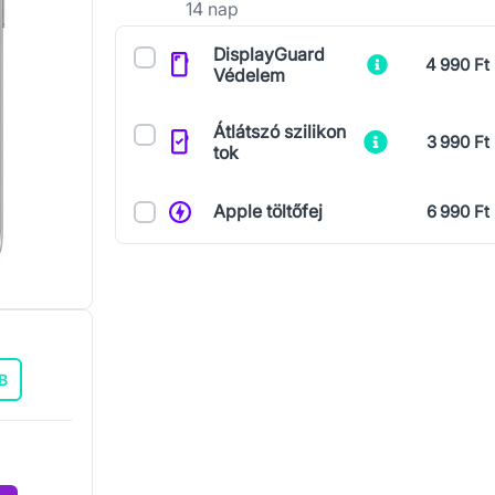
14 nap
Kiegészítők
DisplayGuard
4 990 Ft
Védelem
Átlátszó szilikon
3 990 Ft
tok
Apple töltőfej
6 990 Ft
B