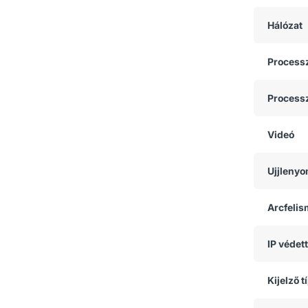
Hálózat
Process
Process
Videó
Ujjlenyo
Arcfeli
IP védet
Kijelző t