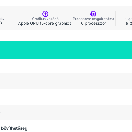
ria
Grafikus vezérlő
Processzor magok száma
Kije
B
Apple GPU (5-core graphics)
6 processzor
6.3
a
r
 bővíthetőség