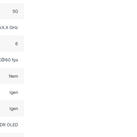
5G
xX.X GHz
6
K@60 fps
Nem
Igen
Igen
XDR OLED