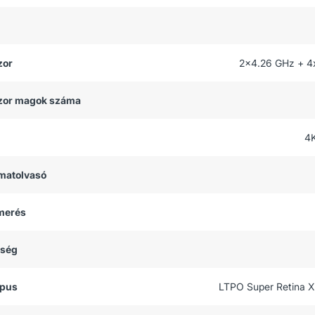
zor
2x4.26 GHz + 4
zor magok száma
4
matolvasó
smerés
tség
ípus
LTPO Super Retina 