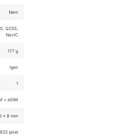
Nem
S, QZSS,
NavIC
177 g
Igen
1
M + eSIM
.5 x 8 mm
622 pixel