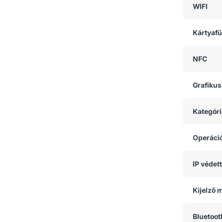
WIFI
Kártyaf
NFC
Grafikus
Kategóri
Operáci
IP védet
Kijelző 
Bluetoot