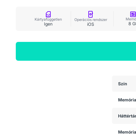
Memó
Kártyafüggetlen
Operációs rendszer
8 G
Igen
iOS
Általános adatok
Szín
Memóri
Háttértá
Memória