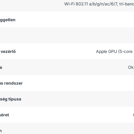
Wi-Fi 802.11 a/b/g/n/ac/6/7, tri-ban
üggetlen
 vezérlő
Apple GPU (5-core 
a
Ok
ós rendszer
tség típusa
méret
h