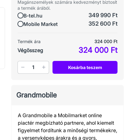
Magánszemélyek számára kedvezményt biztosít
a termék árából.
349 990 Ft
B-tel.hu
352 600 Ft
Mobile Market
Termék ára
324 000 Ft
324 000 Ft
Végösszeg
Mennyiség
Kosárba teszem
Grandmobile
A Grandmobile a Mobilmarket online
piactér megbízható partnere, ahol kiemelt
figyelmet fordítunk a minőségi termékekre,
a versenyképes árakra és a gyors,