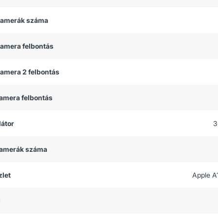
 kamerák száma
kamera felbontás
kamera 2 felbontás
kamera felbontás
átor
3
 kamerák száma
let
Apple A
M