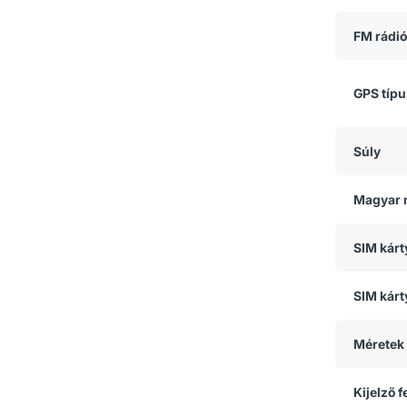
FM rádió
GPS típ
Súly
Magyar 
SIM kár
SIM kárt
Méretek
Kijelző 