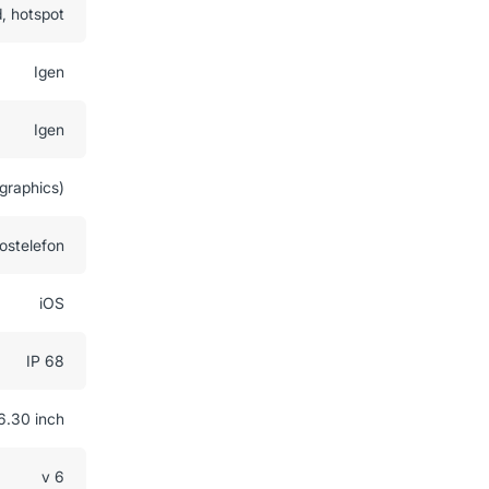
d, hotspot
Igen
Igen
graphics)
ostelefon
iOS
IP 68
6.30 inch
v 6