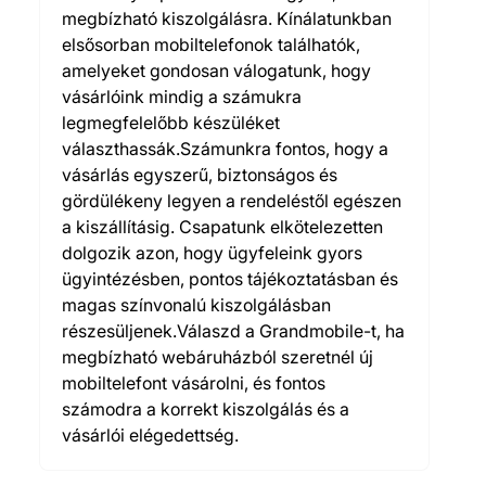
megbízható kiszolgálásra. Kínálatunkban
elsősorban mobiltelefonok találhatók,
amelyeket gondosan válogatunk, hogy
vásárlóink mindig a számukra
legmegfelelőbb készüléket
választhassák.Számunkra fontos, hogy a
vásárlás egyszerű, biztonságos és
gördülékeny legyen a rendeléstől egészen
a kiszállításig. Csapatunk elkötelezetten
dolgozik azon, hogy ügyfeleink gyors
ügyintézésben, pontos tájékoztatásban és
magas színvonalú kiszolgálásban
részesüljenek.Válaszd a Grandmobile-t, ha
megbízható webáruházból szeretnél új
mobiltelefont vásárolni, és fontos
számodra a korrekt kiszolgálás és a
vásárlói elégedettség.