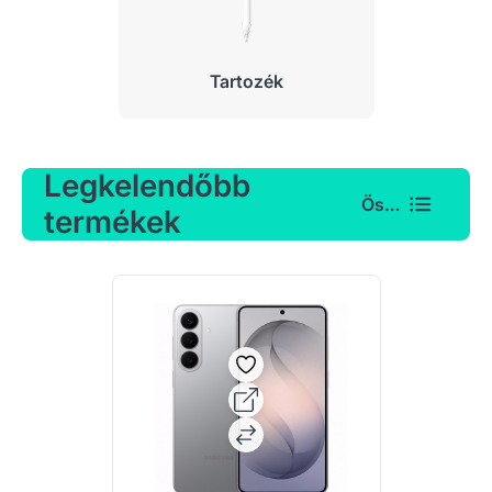
Tartozék
Legkelendőbb
Összes
termékek