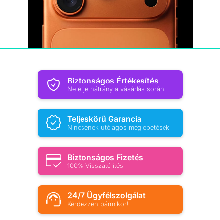
Biztonságos Értékesítés
Ne érje hátrány a vásárlás során!
Teljeskörű Garancia
Nincsenek utólagos meglepetések
Biztonságos Fizetés
100% Visszatérítés
24/7 Ügyfélszolgálat
Kérdezzen bármikor!