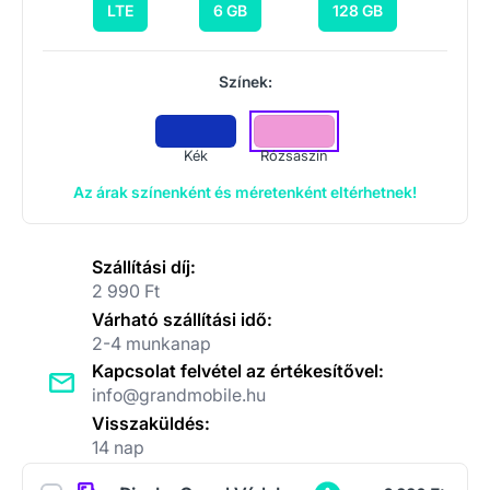
LTE
6 GB
128 GB
Színek:
Kék
Rózsaszín
Az árak színenként és méretenként eltérhetnek!
Szállítási díj:
2 990 Ft
Várható szállítási idő:
2-4 munkanap
Kapcsolat felvétel az értékesítővel:
info@grandmobile.hu
Visszaküldés:
14 nap
Kiegészítők