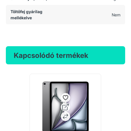
Töltőfej gyárilag
Nem
mellékelve
Kapcsolódó termékek