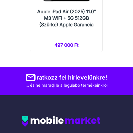
Apple iPad Air (2025) 11.0"
M3 WIFI + 5G 512GB
(Szürke) Apple Garancia
497 000 Ft
Iratkozz fel hírlevelünkre!
… és ne maradj le a legújabb termékeinkről