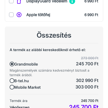
DisplayGuard Védelem
6 990 Ft
Apple töltőfej
6 990 Ft
Összesítés
A termék az alábbi kereskedőknél érhető el:
273 000 Ft
245 700 Ft
Grandmobile
Magánszemélyek számára kedvezményt biztosít a
termék árából.
302 990 Ft
B-tel.hu
303 000 Ft
Mobile Market
Termék ára
245 700 Ft
245 700 Ft
Végösszeg