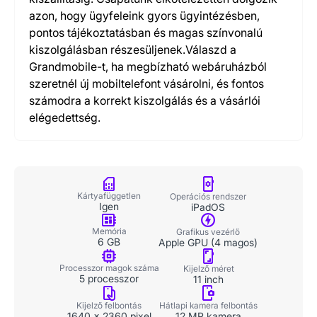
azon, hogy ügyfeleink gyors ügyintézésben,
pontos tájékoztatásban és magas színvonalú
kiszolgálásban részesüljenek.Válaszd a
Grandmobile-t, ha megbízható webáruházból
szeretnél új mobiltelefont vásárolni, és fontos
számodra a korrekt kiszolgálás és a vásárlói
elégedettség.
Kártyafüggetlen
Operációs rendszer
Igen
iPadOS
Memória
Grafikus vezérlő
6 GB
Apple GPU (4 magos)
Processzor magok száma
Kijelző méret
5 processzor
11 inch
Kijelző felbontás
Hátlapi kamera felbontás
1640 x 2360 pixel
12 MP kamera