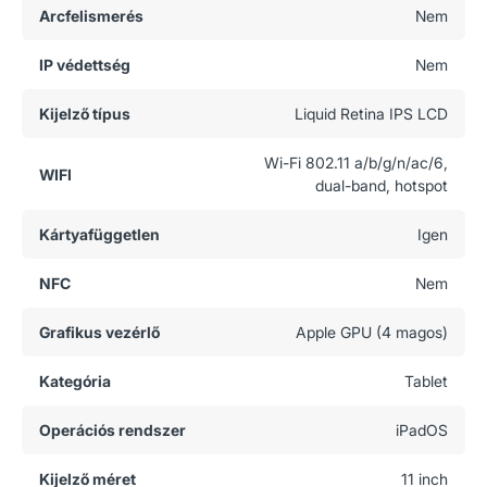
Arcfelismerés
Nem
IP védettség
Nem
Kijelző típus
Liquid Retina IPS LCD
Wi-Fi 802.11 a/b/g/n/ac/6,
WIFI
dual-band, hotspot
Kártyafüggetlen
Igen
NFC
Nem
Grafikus vezérlő
Apple GPU (4 magos)
Kategória
Tablet
Operációs rendszer
iPadOS
Kijelző méret
11 inch