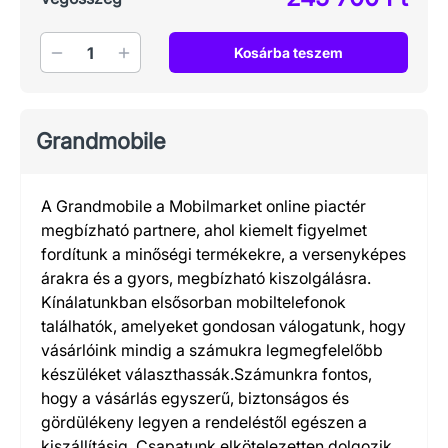
Mennyiség
Kosárba teszem
Grandmobile
A Grandmobile a Mobilmarket online piactér
megbízható partnere, ahol kiemelt figyelmet
fordítunk a minőségi termékekre, a versenyképes
árakra és a gyors, megbízható kiszolgálásra.
Kínálatunkban elsősorban mobiltelefonok
találhatók, amelyeket gondosan válogatunk, hogy
vásárlóink mindig a számukra legmegfelelőbb
készüléket választhassák.Számunkra fontos,
hogy a vásárlás egyszerű, biztonságos és
gördülékeny legyen a rendeléstől egészen a
kiszállításig. Csapatunk elkötelezetten dolgozik