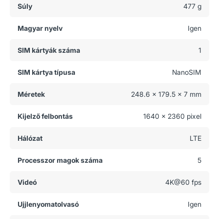
Súly
477 g
Magyar nyelv
Igen
SIM kártyák száma
1
SIM kártya típusa
NanoSIM
Méretek
248.6 x 179.5 x 7 mm
Kijelző felbontás
1640 x 2360 pixel
Hálózat
LTE
Processzor magok száma
5
Videó
4K@60 fps
Ujjlenyomatolvasó
Igen