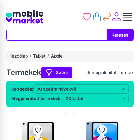
Keresés
Keresés
Kezdőlap
Tablet
Apple
Termékek
Szűrő
26
megjelenített termék
Rendezés:
Megjelenített termékek: