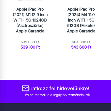
Apple iPad Pro
Apple iPad Pro
(2021) M1 12.9 inch
(2024) M4 11.0
WIFI + 5G 1024GB
inch WIFI + 5G
(Asztroszürke)
512GB (Fekete)
Apple Garancia
Apple Garancia
599 000 Ft
604 000 Ft
539 100 Ft
543 600 Ft
Iratkozz fel hírlevelünkre!
… és ne maradj le a legújabb termékeinkről