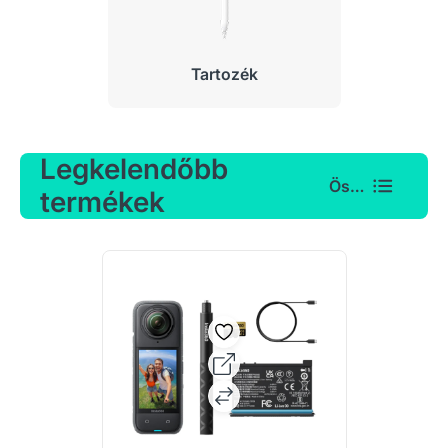
Tartozék
Legkelendőbb
Összes
termékek