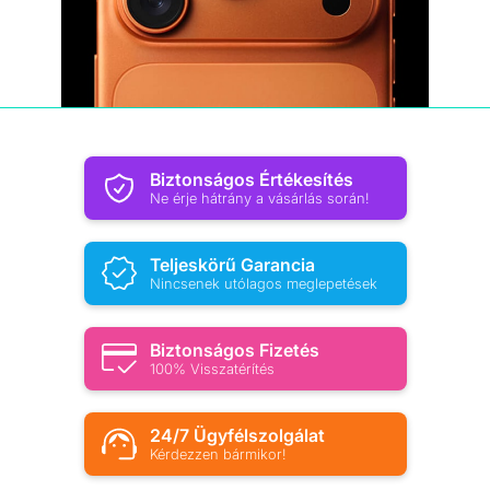
Biztonságos Értékesítés
Ne érje hátrány a vásárlás során!
Teljeskörű Garancia
Nincsenek utólagos meglepetések
Biztonságos Fizetés
100% Visszatérítés
24/7 Ügyfélszolgálat
Kérdezzen bármikor!