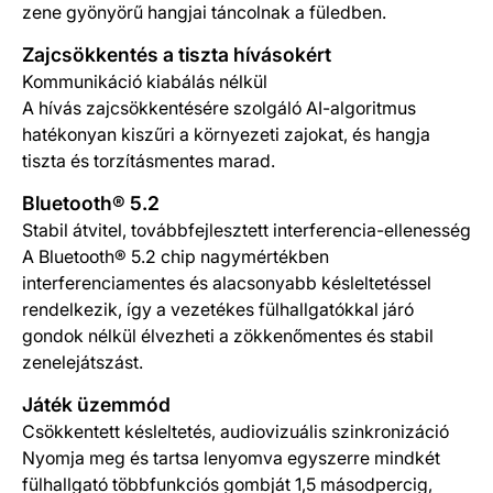
zene gyönyörű hangjai táncolnak a füledben.
Zajcsökkentés a tiszta hívásokért
Kommunikáció kiabálás nélkül
A hívás zajcsökkentésére szolgáló AI-algoritmus
hatékonyan kiszűri a környezeti zajokat, és hangja
tiszta és torzításmentes marad.
Bluetooth® 5.2
Stabil átvitel, továbbfejlesztett interferencia-ellenesség
A Bluetooth® 5.2 chip nagymértékben
interferenciamentes és alacsonyabb késleltetéssel
rendelkezik, így a vezetékes fülhallgatókkal járó
gondok nélkül élvezheti a zökkenőmentes és stabil
zenelejátszást.
Játék üzemmód
Csökkentett késleltetés, audiovizuális szinkronizáció
Nyomja meg és tartsa lenyomva egyszerre mindkét
fülhallgató többfunkciós gombját 1,5 másodpercig,