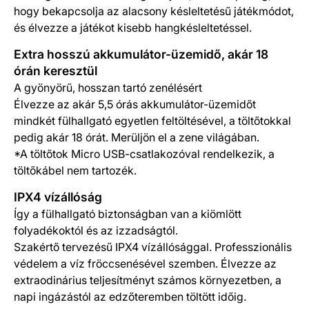
hogy bekapcsolja az alacsony késleltetésű játékmódot,
és élvezze a játékot kisebb hangkésleltetéssel.
Extra hosszú akkumulátor-üzemidő, akár 18
órán keresztül
A gyönyörű, hosszan tartó zenélésért
Élvezze az akár 5,5 órás akkumulátor-üzemidőt
mindkét fülhallgató egyetlen feltöltésével, a töltőtokkal
pedig akár 18 órát. Merüljön el a zene világában.
*A töltőtok Micro USB-csatlakozóval rendelkezik, a
töltőkábel nem tartozék.
IPX4 vízállóság
Így a fülhallgató biztonságban van a kiömlött
folyadékoktól és az izzadságtól.
Szakértő tervezésű IPX4 vízállósággal. Professzionális
védelem a víz fröccsenésével szemben. Élvezze az
extraodinárius teljesítményt számos környezetben, a
napi ingázástól az edzőteremben töltött időig.