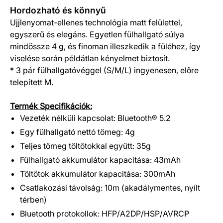
Hordozható és könnyű
Ujjlenyomat-ellenes technológia matt felülettel,
egyszerű és elegáns. Egyetlen fülhallgató súlya
mindössze 4 g, és finoman illeszkedik a füléhez, így
viselése során példátlan kényelmet biztosít.
* 3 pár fülhallgatóvéggel (S/M/L) ingyenesen, előre
telepített M.
Termék Specifikációk:
Vezeték nélküli kapcsolat: Bluetooth® 5.2
Egy fülhallgató nettó tömeg: 4g
Teljes tömeg töltőtokkal együtt: 35g
Fülhallgató akkumulátor kapacitása: 43mAh
Töltőtok akkumulátor kapacitása: 300mAh
Csatlakozási távolság: 10m (akadálymentes, nyílt
térben)
Bluetooth protokollok: HFP/A2DP/HSP/AVRCP