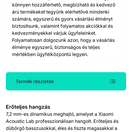
könnyen hozzáférhető, megbízható és kedvező
árú termékeket tegyünk elérhetővé mindenki
számára, egyszerű és gyors vásárlási élményt
biztosítsunk, valamint folyamatos akciókkal és
kedvezményekkel várjuk ügyfeleinket.
Folyamatosan dolgozunk azon, hogy a vásárlás
élménye egyszerű, biztonságos és teljes
mértékben ügyfélközpontú legyen.
Termék részletek
Termék részletek
Erőteljes hangzás
7,2 mm-es dinamikus meghajtó, amelyet a Xiaomi
Acoustic Lab professzionálisan hangolt. Erőteljes és
dübörgő basszusokkal, éles és tiszta magasakkal a