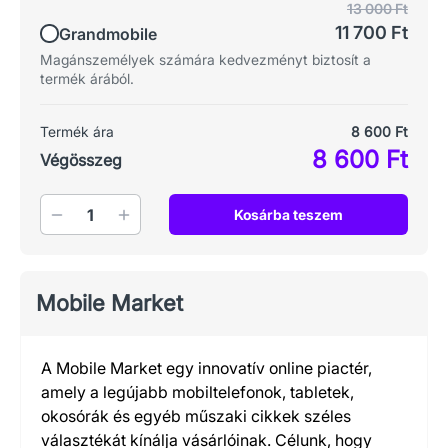
13 000 Ft
11 700 Ft
Grandmobile
Magánszemélyek számára kedvezményt biztosít a
termék árából.
Termék ára
8 600 Ft
8 600 Ft
Végösszeg
Mennyiség
Kosárba teszem
Mobile Market
A Mobile Market egy innovatív online piactér,
amely a legújabb mobiltelefonok, tabletek,
okosórák és egyéb műszaki cikkek széles
választékát kínálja vásárlóinak. Célunk, hogy