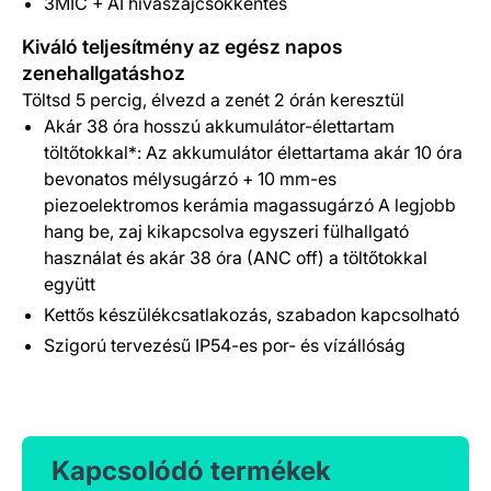
3MIC + AI hívászajcsökkentés
Kiváló teljesítmény az egész napos
zenehallgatáshoz
Töltsd 5 percig, élvezd a zenét 2 órán keresztül
Akár 38 óra hosszú akkumulátor-élettartam
töltőtokkal*: Az akkumulátor élettartama akár 10 óra
bevonatos mélysugárzó + 10 mm-es
piezoelektromos kerámia magassugárzó A legjobb
hang be, zaj kikapcsolva egyszeri fülhallgató
használat és akár 38 óra (ANC off) a töltőtokkal
együtt
Kettős készülékcsatlakozás, szabadon kapcsolható
Szigorú tervezésű IP54-es por- és vízállóság
Kapcsolódó termékek