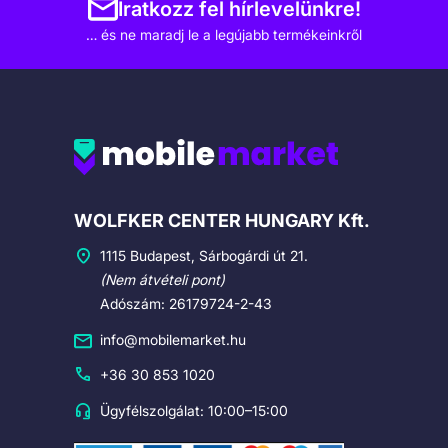
Iratkozz fel hírlevelünkre!
… és ne maradj le a legújabb termékeinkről
Cégadatok
WOLFKER CENTER HUNGARY Kft.
1115 Budapest, Sárbogárdi út 21.
(Nem átvételi pont)
Adószám: 26179724-2-43
info@mobilemarket.hu
+36 30 853 1020
Ügyfélszolgálat: 10:00–15:00