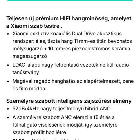
Termék részletek
Teljesen új prémium HIFI hangminőség, amelyet
a Xiaomi szab testre .
Xiaomi exkluzív koaxiális Dual Drive akusztikus
rendszer: éles, tiszta hang 11 mm-es titán bevonatos
mélysugárzó + 10 mm-es piezoelektromos kerámia
magassugárzó
LDAC-alapú nagy felbontású vezeték nélküli audio
tanúsítvány
Magával ragadó hanghatás az alapértelmezett, zene
és film móddal
Személyre szabott intelligens zajszűrési élmény
52dB/4kHz nagy teljesítményű hibrid ANC
A személyre szabott ANC elemzi a fülét és a
fülhallgató viselésének módját, így személyre
szabott profilt hoz létre