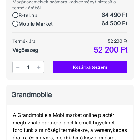
Magánszemélyek számára kedvezményt biztosít a
termék árából.
64 490 Ft
B-tel.hu
64 500 Ft
Mobile Market
Termék ára
52 200 Ft
52 200 Ft
Végösszeg
Mennyiség
Kosárba teszem
Grandmobile
A Grandmobile a Mobilmarket online piactér
megbízható partnere, ahol kiemelt figyelmet
fordítunk a minőségi termékekre, a versenyképes
árakra és a gyors, megbízható kiszolgálásra.