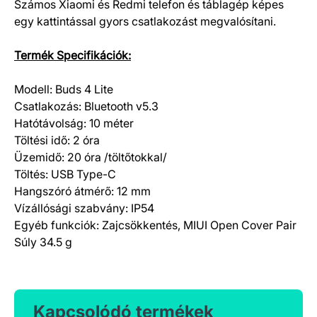
Számos Xiaomi és Redmi telefon és táblagép képes
egy kattintással gyors csatlakozást megvalósítani.
Termék Specifikációk:
Modell: Buds 4 Lite
Csatlakozás: Bluetooth v5.3
Hatótávolság: 10 méter
Töltési idő: 2 óra
Üzemidő: 20 óra /töltőtokkal/
Töltés: USB Type-C
Hangszóró átmérő: 12 mm
Vízállósági szabvány: IP54
Egyéb funkciók: Zajcsökkentés, MIUI Open Cover Pair
Súly 34.5 g
Kapcsolódó termékek