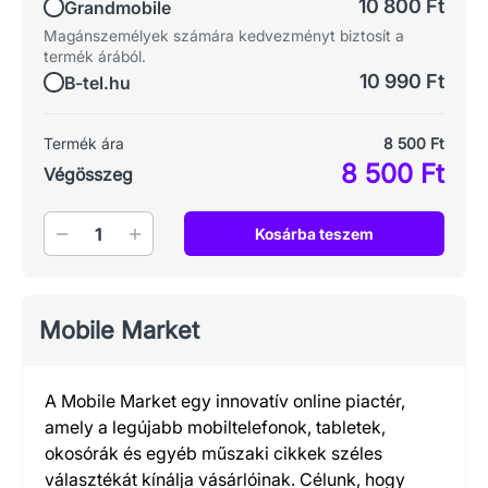
10 800 Ft
Grandmobile
Magánszemélyek számára kedvezményt biztosít a
termék árából.
10 990 Ft
B-tel.hu
Termék ára
8 500 Ft
8 500 Ft
Végösszeg
Mennyiség
Kosárba teszem
Mobile Market
A Mobile Market egy innovatív online piactér,
amely a legújabb mobiltelefonok, tabletek,
okosórák és egyéb műszaki cikkek széles
választékát kínálja vásárlóinak. Célunk, hogy