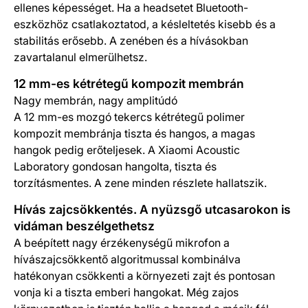
ellenes képességet. Ha a headsetet Bluetooth-
eszközhöz csatlakoztatod, a késleltetés kisebb és a
stabilitás erősebb. A zenében és a hívásokban
zavartalanul elmerülhetsz.
12 mm-es kétrétegű kompozit membrán
Nagy membrán, nagy amplitúdó
A 12 mm-es mozgó tekercs kétrétegű polimer
kompozit membránja tiszta és hangos, a magas
hangok pedig erőteljesek. A Xiaomi Acoustic
Laboratory gondosan hangolta, tiszta és
torzításmentes. A zene minden részlete hallatszik.
Hívás zajcsökkentés. A nyüzsgő utcasarokon is
vidáman beszélgethetsz
A beépített nagy érzékenységű mikrofon a
hívászajcsökkentő algoritmussal kombinálva
hatékonyan csökkenti a környezeti zajt és pontosan
vonja ki a tiszta emberi hangokat. Még zajos