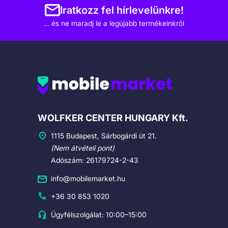
Iratkozz fel hírlevelünkre!
… és ne maradj le a legújabb termékeinkről
Cégadatok
WOLFKER CENTER HUNGARY Kft.
1115 Budapest, Sárbogárdi út 21.
(Nem átvételi pont)
Adószám: 26179724-2-43
info@mobilemarket.hu
+36 30 853 1020
Ügyfélszolgálat: 10:00–15:00