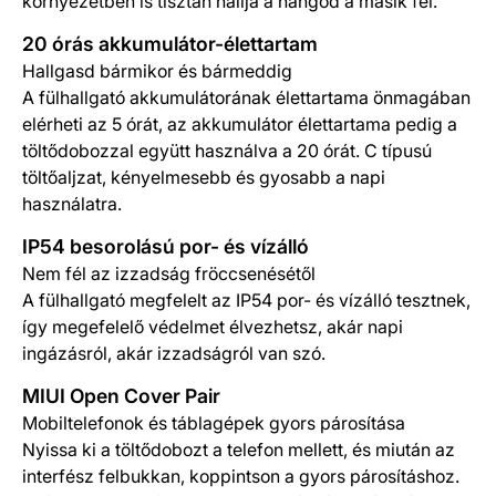
környezetben is tisztán hallja a hangod a másik fél.
20 órás akkumulátor-élettartam
Hallgasd bármikor és bármeddig
A fülhallgató akkumulátorának élettartama önmagában
elérheti az 5 órát, az akkumulátor élettartama pedig a
töltődobozzal együtt használva a 20 órát. C típusú
töltőaljzat, kényelmesebb és gyosabb a napi
használatra.
IP54 besorolású por- és vízálló
Nem fél az izzadság fröccsenésétől
A fülhallgató megfelelt az IP54 por- és vízálló tesztnek,
így megefelelő védelmet élvezhetsz, akár napi
ingázásról, akár izzadságról van szó.
MIUI Open Cover Pair
Mobiltelefonok és táblagépek gyors párosítása
Nyissa ki a töltődobozt a telefon mellett, és miután az
interfész felbukkan, koppintson a gyors párosításhoz.