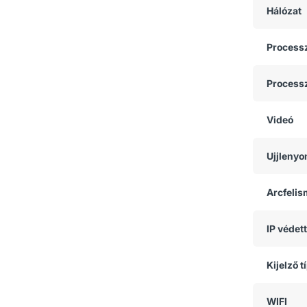
Hálózat
Process
Process
Videó
Ujjlenyo
Arcfeli
IP védet
Kijelző t
WIFI