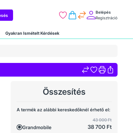
Belépés
esés
Regisztráció
Gyakran Ismételt Kérdések
Összesítés
A termék az alábbi kereskedőknél érhető el:
43 000 Ft
38 700 Ft
Grandmobile