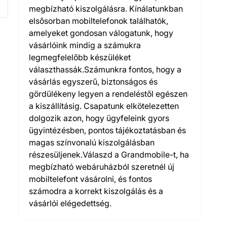
megbízható kiszolgálásra. Kínálatunkban
elsősorban mobiltelefonok találhatók,
amelyeket gondosan válogatunk, hogy
vásárlóink mindig a számukra
legmegfelelőbb készüléket
választhassák.Számunkra fontos, hogy a
vásárlás egyszerű, biztonságos és
gördülékeny legyen a rendeléstől egészen
a kiszállításig. Csapatunk elkötelezetten
dolgozik azon, hogy ügyfeleink gyors
ügyintézésben, pontos tájékoztatásban és
magas színvonalú kiszolgálásban
részesüljenek.Válaszd a Grandmobile-t, ha
megbízható webáruházból szeretnél új
mobiltelefont vásárolni, és fontos
számodra a korrekt kiszolgálás és a
vásárlói elégedettség.