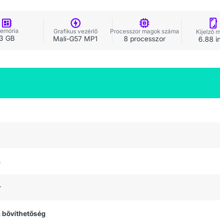
emória
Grafikus vezérlő
Processzor magok száma
Kijelző 
3 GB
Mali-G57 MP1
8 processzor
6.88 i
a
r
 bővíthetőség