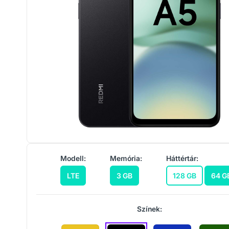
Modell:
Memória:
Háttértár:
LTE
3 GB
128 GB
64 G
Színek: