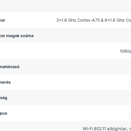
zor
2x1.8 GHz Cortex-A75 & 6x1.6 GHz C
zor magok száma
1080
matolvasó
smerés
tség
ípus
Wi-Fi 802.11 a/b/g/n/ac, 