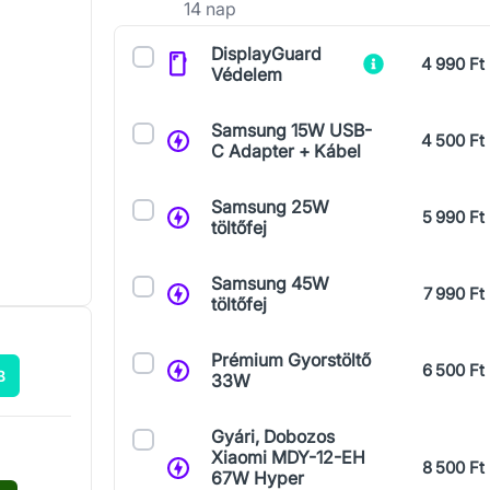
14 nap
Kiegészítők
DisplayGuard
4 990 Ft
Védelem
Samsung 15W USB-
4 500 Ft
C Adapter + Kábel
Samsung 25W
5 990 Ft
töltőfej
Samsung 45W
7 990 Ft
töltőfej
Prémium Gyorstöltő
6 500 Ft
B
33W
Gyári, Dobozos
Xiaomi MDY-12-EH
8 500 Ft
67W Hyper