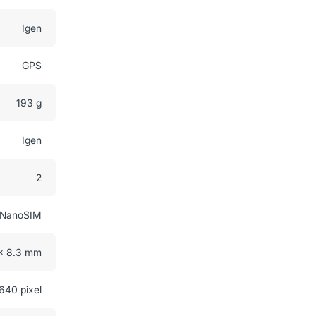
Igen
GPS
193 g
Igen
2
NanoSIM
 x 8.3 mm
640 pixel