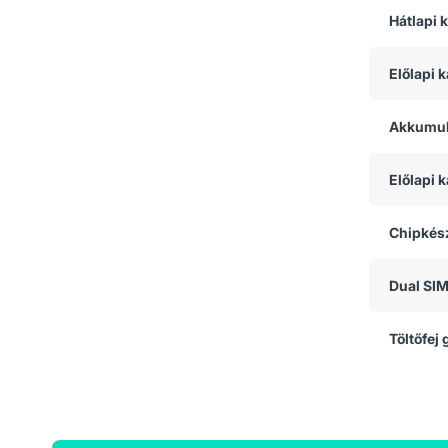
Hátlapi 
Előlapi 
Akkumul
Előlapi
Chipkész
Dual SI
Töltőfej