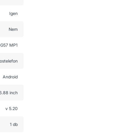
Igen
Nem
-G57 MP1
ostelefon
Android
6.88 inch
v 5.20
1 db