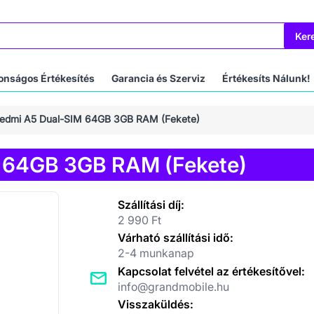
Ker
onságos Értékesítés
Garancia és Szerviz
Értékesíts Nálunk!
Redmi A5 Dual-SIM 64GB 3GB RAM (Fekete)
 64GB 3GB RAM (Fekete)
Szállítási díj:
2 990 Ft
Várható szállítási idő:
2-4 munkanap
Kapcsolat felvétel az értékesítővel:
info@grandmobile.hu
Visszaküldés: