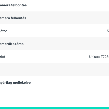
kamera felbontás
kamera felbontás
átor
5
 kamerák száma
let
Unisoc T725
M
 gyárilag mellékelve