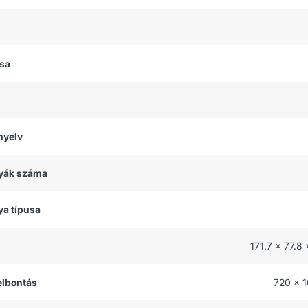
usa
nyelv
tyák száma
ya típusa
171.7 x 77.8
felbontás
720 x 1