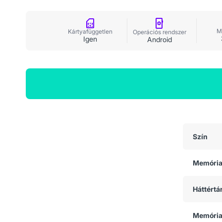
M
Kártyafüggetlen
Operációs rendszer
Igen
Android
Általános adatok
Szín
Memóri
Háttértá
Memória