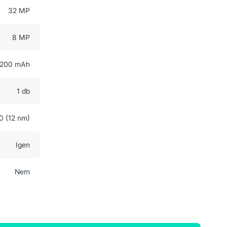
32 MP
8 MP
200 mAh
1 db
0 (12 nm)
Igen
Nem