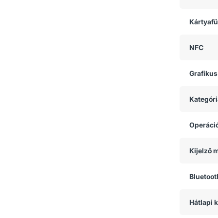
Kártyaf
NFC
Grafikus
Kategóri
Operáci
Kijelző 
Bluetoot
Hátlapi