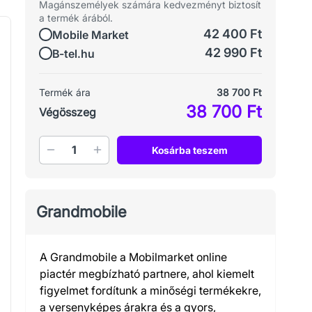
Magánszemélyek számára kedvezményt biztosít
a termék árából.
42 400 Ft
Mobile Market
42 990 Ft
B-tel.hu
Termék ára
38 700 Ft
38 700 Ft
Végösszeg
Mennyiség
Kosárba teszem
Grandmobile
A Grandmobile a Mobilmarket online
piactér megbízható partnere, ahol kiemelt
figyelmet fordítunk a minőségi termékekre,
a versenyképes árakra és a gyors,