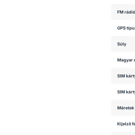
FM rádió
GPS típ
Súly
Magyar 
SIM kár
SIM kárt
Méretek
Kijelző 