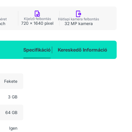
Kijelző felbontás
méret
Hátlapi kamera felbontás
720 x 1640 pixel
nch
32 MP kamera
Specifikáció
Kereskedő Információ
Fekete
3 GB
64 GB
Igen