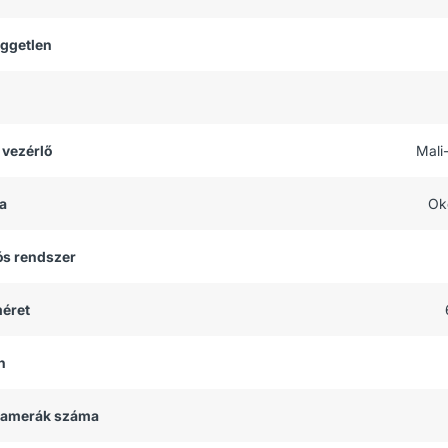
üggetlen
 vezérlő
Mali
a
Ok
ós rendszer
méret
h
 kamerák száma