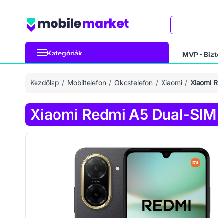
Keresés
Kategóriák
MVP - Bizt
Kezdőlap
Mobiltelefon
Okostelefon
Xiaomi
Xiaomi 
Xiaomi Redmi A5 Dual-SIM