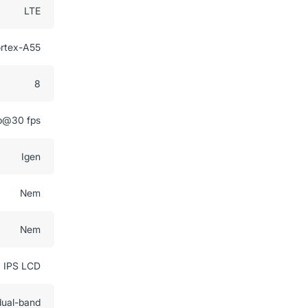
LTE
ortex-A55
8
p@30 fps
Igen
Nem
Nem
IPS LCD
dual-band