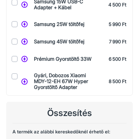
Samsung 15W USB-C
4 500 Ft
Adapter + Kábel
Samsung 25W töltőfej
5 990 Ft
Samsung 45W töltőfej
7 990 Ft
Prémium Gyorstöltő 33W
6 500 Ft
Gyári, Dobozos Xiaomi
MDY-12-EH 67W Hyper
8 500 Ft
Gyorstöltő Adapter
Összesítés
A termék az alábbi kereskedőknél érhető el: