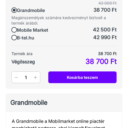
43 000 Ft
38 700 Ft
Grandmobile
Magánszemélyek számára kedvezményt biztosít a
termék árából.
42 500 Ft
Mobile Market
42 990 Ft
B-tel.hu
Termék ára
38 700 Ft
38 700 Ft
Végösszeg
Mennyiség
Kosárba teszem
Grandmobile
A Grandmobile a Mobilmarket online piactér