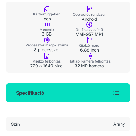
Kártyafüggetlen
Operációs rendszer
Igen
Android
Memória
Grafikus vezérlő
3 GB
Mali-G57 MP1
Processzor magok száma
Kijelző méret
8 processzor
6.88 inch
Kijelző felbontás
Hátlapi kamera felbontás
720 x 1640 pixel
32 MP kamera
Specifikáció
Általános adatok
Szín
Arany