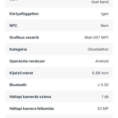
dual-band
Kártyafüggetlen
Igen
NFC
Nem
Grafikus vezérlő
Mali-G57 MP1
Kategória
Okostelefon
Operációs rendszer
Android
Kijelző méret
6.88 inch
Bluetooth
v 5.20
Hátlapi kamerák száma
1 db
Hátlapi kamera felbontás
32 MP