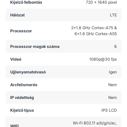
Kijelző felbontás
720 x 1640 pixel
Hálózat
LTE
2x1.8 GHz Cortex-A75 &
Processzor
6x1.6 GHz Cortex-A55
Processzor magok száma
8
Videó
1080p@30 fps
Ujjlenyomatolvasó
Igen
Arcfelismerés
Nem
IP védettség
Nem
Kijelző típus
IPS LCD
Wi-Fi 802.11 a/b/g/n/ac,
WIFI