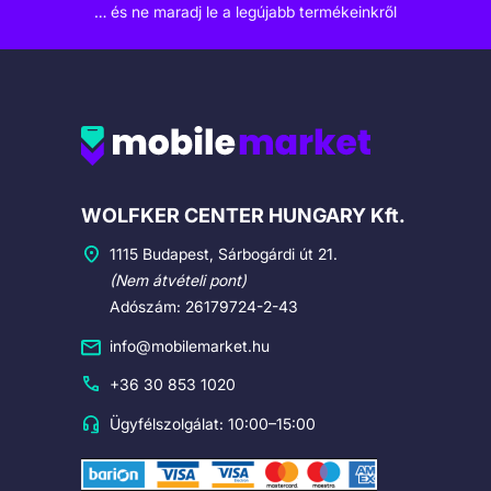
… és ne maradj le a legújabb termékeinkről
Cégadatok
WOLFKER CENTER HUNGARY Kft.
1115 Budapest, Sárbogárdi út 21.
(Nem átvételi pont)
Adószám: 26179724-2-43
info@mobilemarket.hu
+36 30 853 1020
Ügyfélszolgálat: 10:00–15:00