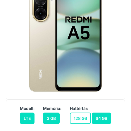
Modell:
Memória:
Háttértár:
LTE
3 GB
128 GB
64 GB