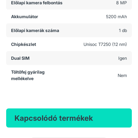
Előlapi kamera felbontás
8 MP
Akkumulátor
5200 mAh
Előlapi kamerák száma
1 db
Chipkészlet
Unisoc T7250 (12 nm)
Dual SIM
Igen
Töltőfej gyárilag
Nem
mellékelve
Kapcsolódó termékek