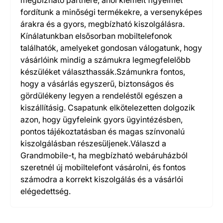
megbízható partnere, ahol kiemelt figyelmet
fordítunk a minőségi termékekre, a versenyképes
árakra és a gyors, megbízható kiszolgálásra.
Kínálatunkban elsősorban mobiltelefonok
találhatók, amelyeket gondosan válogatunk, hogy
vásárlóink mindig a számukra legmegfelelőbb
készüléket választhassák.Számunkra fontos,
hogy a vásárlás egyszerű, biztonságos és
gördülékeny legyen a rendeléstől egészen a
kiszállításig. Csapatunk elkötelezetten dolgozik
azon, hogy ügyfeleink gyors ügyintézésben,
pontos tájékoztatásban és magas színvonalú
kiszolgálásban részesüljenek.Válaszd a
Grandmobile-t, ha megbízható webáruházból
szeretnél új mobiltelefont vásárolni, és fontos
számodra a korrekt kiszolgálás és a vásárlói
elégedettség.