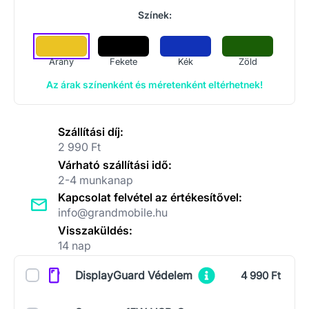
Színek:
Arany
Fekete
Kék
Zöld
Az árak színenként és méretenként eltérhetnek!
Szállítási díj:
2 990 Ft
Várható szállítási idő:
2-4 munkanap
Kapcsolat felvétel az értékesítővel:
info@grandmobile.hu
Visszaküldés:
14 nap
Kiegészítők
DisplayGuard Védelem
4 990 Ft