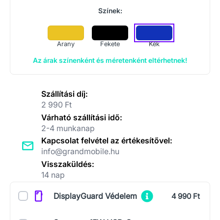
Színek:
Arany
Fekete
Kék
Az árak színenként és méretenként eltérhetnek!
Szállítási díj:
2 990 Ft
Várható szállítási idő:
2-4 munkanap
Kapcsolat felvétel az értékesítővel:
info@grandmobile.hu
Visszaküldés:
14 nap
Kiegészítők
DisplayGuard Védelem
4 990 Ft