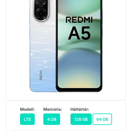
Modell:
Memória:
Háttértár:
LTE
4 GB
128 GB
64 GB