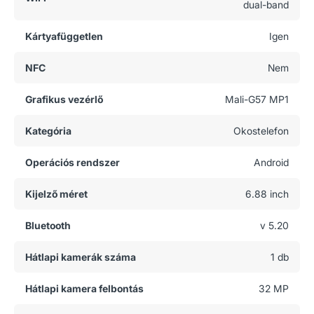
dual-band
Kártyafüggetlen
Igen
NFC
Nem
Grafikus vezérlő
Mali-G57 MP1
Kategória
Okostelefon
Operációs rendszer
Android
Kijelző méret
6.88 inch
Bluetooth
v 5.20
Hátlapi kamerák száma
1 db
Hátlapi kamera felbontás
32 MP