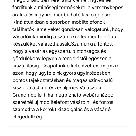
megbízható partnere, ahol kiemelt figyelmet
fordítunk a minőségi termékekre, a versenyképes
árakra és a gyors, megbízható kiszolgálásra.
Kínálatunkban elsősorban mobiltelefonok
találhatók, amelyeket gondosan válogatunk, hogy
vásárlóink mindig a számukra legmegfelelőbb
készüléket választhassák.Számunkra fontos,
hogy a vásárlás egyszerű, biztonságos és
gördülékeny legyen a rendeléstől egészen a
kiszállításig. Csapatunk elkötelezetten dolgozik
azon, hogy ügyfeleink gyors ügyintézésben,
pontos tájékoztatásban és magas színvonalú
kiszolgálásban részesüljenek.Válaszd a
Grandmobile-t, ha megbízható webáruházból
szeretnél új mobiltelefont vásárolni, és fontos
számodra a korrekt kiszolgálás és a vásárlói
elégedettség.