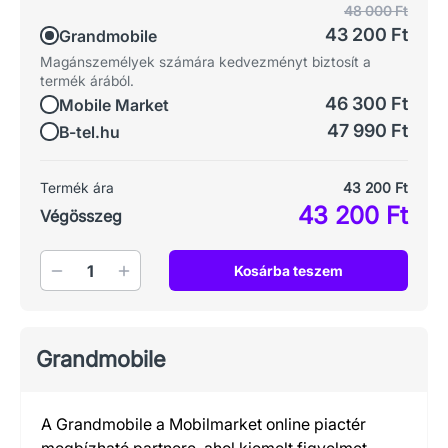
48 000 Ft
43 200 Ft
Grandmobile
Magánszemélyek számára kedvezményt biztosít a
termék árából.
46 300 Ft
Mobile Market
47 990 Ft
B-tel.hu
Termék ára
43 200 Ft
43 200 Ft
Végösszeg
Mennyiség
Kosárba teszem
Grandmobile
A Grandmobile a Mobilmarket online piactér