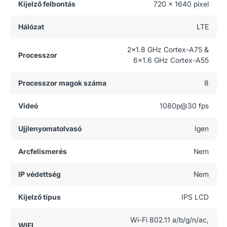
Kijelző felbontás
720 x 1640 pixel
Hálózat
LTE
2x1.8 GHz Cortex-A75 &
Processzor
6x1.6 GHz Cortex-A55
Processzor magok száma
8
Videó
1080p@30 fps
Ujjlenyomatolvasó
Igen
Arcfelismerés
Nem
IP védettség
Nem
Kijelző típus
IPS LCD
Wi-Fi 802.11 a/b/g/n/ac,
WIFI