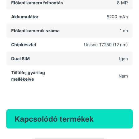
Előlapi kamera felbontás
8 MP
Akkumulátor
5200 mAh
Előlapi kamerák száma
1 db
Chipkészlet
Unisoc T7250 (12 nm)
Dual SIM
Igen
Töltőfej gyárilag
Nem
mellékelve
Kapcsolódó termékek