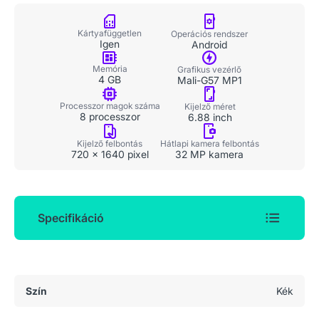
Kártyafüggetlen
Operációs rendszer
Igen
Android
Memória
Grafikus vezérlő
4 GB
Mali-G57 MP1
Processzor magok száma
Kijelző méret
8 processzor
6.88 inch
Kijelző felbontás
Hátlapi kamera felbontás
720 x 1640 pixel
32 MP kamera
Specifikáció
Általános adatok
Szín
Kék