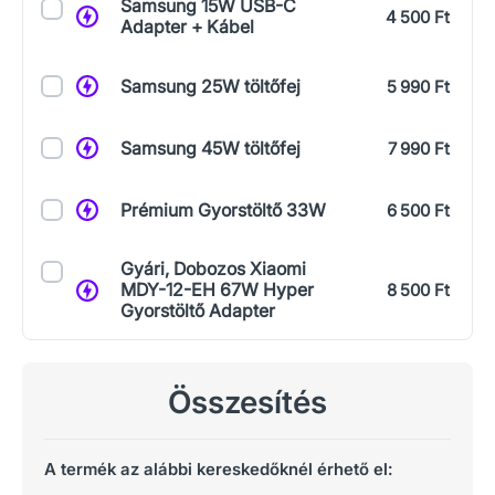
Samsung 15W USB-C
4 500 Ft
Adapter + Kábel
Samsung 25W töltőfej
5 990 Ft
Samsung 45W töltőfej
7 990 Ft
Prémium Gyorstöltő 33W
6 500 Ft
Gyári, Dobozos Xiaomi
MDY-12-EH 67W Hyper
8 500 Ft
Gyorstöltő Adapter
Összesítés
A termék az alábbi kereskedőknél érhető el: