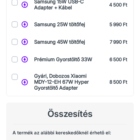
Samsung 15W USB-C
4 500 Ft
Adapter + Kábel
Samsung 25W töltőfej
5 990 Ft
Samsung 45W töltőfej
7 990 Ft
Prémium Gyorstöltő 33W
6 500 Ft
Gyári, Dobozos Xiaomi
MDY-12-EH 67W Hyper
8 500 Ft
Gyorstöltő Adapter
Összesítés
A termék az alábbi kereskedőknél érhető el: