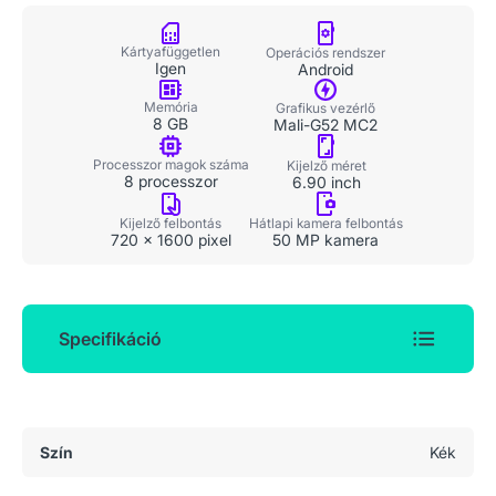
Kártyafüggetlen
Operációs rendszer
Igen
Android
Memória
Grafikus vezérlő
8 GB
Mali-G52 MC2
Processzor magok száma
Kijelző méret
8 processzor
6.90 inch
Kijelző felbontás
Hátlapi kamera felbontás
720 x 1600 pixel
50 MP kamera
Specifikáció
Általános adatok
Szín
Kék