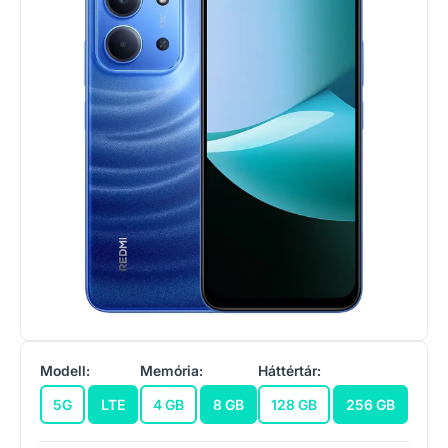
Modell:
Memória:
Háttértár:
5G
LTE
4 GB
8 GB
128 GB
256 GB