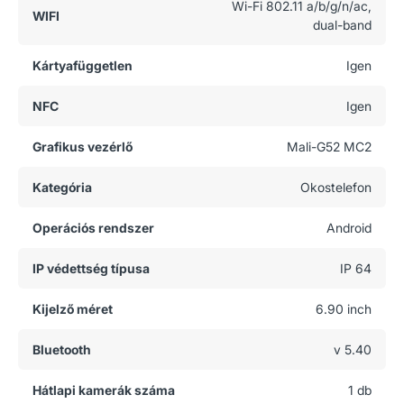
Wi-Fi 802.11 a/b/g/n/ac,
WIFI
dual-band
Kártyafüggetlen
Igen
NFC
Igen
Grafikus vezérlő
Mali-G52 MC2
Kategória
Okostelefon
Operációs rendszer
Android
IP védettség típusa
IP 64
Kijelző méret
6.90 inch
Bluetooth
v 5.40
Hátlapi kamerák száma
1 db