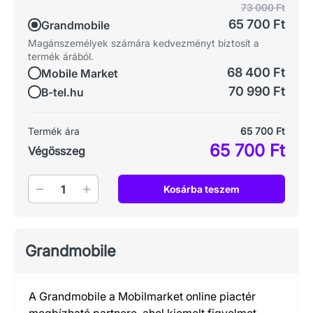
73 000 Ft
65 700 Ft
Grandmobile
Magánszemélyek számára kedvezményt biztosít a
termék árából.
68 400 Ft
Mobile Market
70 990 Ft
B-tel.hu
Termék ára
65 700 Ft
65 700 Ft
Végösszeg
Mennyiség
Kosárba teszem
Grandmobile
A Grandmobile a Mobilmarket online piactér