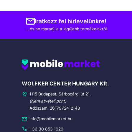
Iratkozz fel hírlevelünkre!
… és ne maradj le a legújabb termékeinkről
Cégadatok
WOLFKER CENTER HUNGARY Kft.
1115 Budapest, Sárbogárdi út 21.
(Nem átvételi pont)
Adószám: 26179724-2-43
info@mobilemarket.hu
+36 30 853 1020