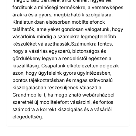
megbízható partnere, ahol kiemelt figyelmet
fordítunk a minőségi termékekre, a versenyképes
árakra és a gyors, megbízható kiszolgálásra.
Kínálatunkban elsősorban mobiltelefonok
találhatók, amelyeket gondosan válogatunk, hogy
vásárlóink mindig a számukra legmegfelelőbb
készüléket választhassák.Számunkra fontos,
hogy a vásárlás egyszerű, biztonságos és
gördülékeny legyen a rendeléstől egészen a
kiszállításig. Csapatunk elkötelezetten dolgozik
azon, hogy ügyfeleink gyors ügyintézésben,
pontos tájékoztatásban és magas színvonalú
kiszolgálásban részesüljenek.Válaszd a
Grandmobile-t, ha megbízható webáruházból
szeretnél új mobiltelefont vásárolni, és fontos
számodra a korrekt kiszolgálás és a vásárlói
elégedettség.