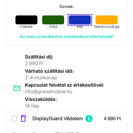
Színek:
Fekete
Zöld
Kék
Narancssárga
Az árak színenként és méretenként eltérhetnek!
Szállítási díj:
2 990 Ft
Várható szállítási idő:
2-4 munkanap
Kapcsolat felvétel az értékesítővel:
info@grandmobile.hu
Visszaküldés:
14 nap
Kiegészítők
DisplayGuard Védelem
4 990 Ft