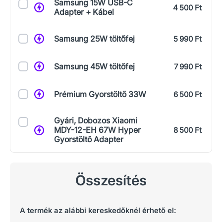
Samsung 15W USB-C
4 500 Ft
Adapter + Kábel
Samsung 25W töltőfej
5 990 Ft
Samsung 45W töltőfej
7 990 Ft
Prémium Gyorstöltő 33W
6 500 Ft
Gyári, Dobozos Xiaomi
MDY-12-EH 67W Hyper
8 500 Ft
Gyorstöltő Adapter
Összesítés
A termék az alábbi kereskedőknél érhető el: