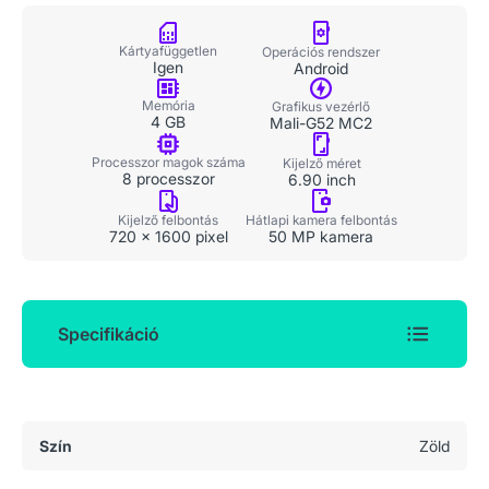
Kártyafüggetlen
Operációs rendszer
Igen
Android
Memória
Grafikus vezérlő
4 GB
Mali-G52 MC2
Processzor magok száma
Kijelző méret
8 processzor
6.90 inch
Kijelző felbontás
Hátlapi kamera felbontás
720 x 1600 pixel
50 MP kamera
Specifikáció
Általános adatok
Szín
Zöld