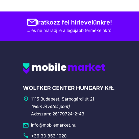
Iratkozz fel hírlevelünkre!
… és ne maradj le a legújabb termékeinkről
Cégadatok
WOLFKER CENTER HUNGARY Kft.
1115 Budapest, Sárbogárdi út 21.
(Nem átvételi pont)
Adószám: 26179724-2-43
info@mobilemarket.hu
+36 30 853 1020