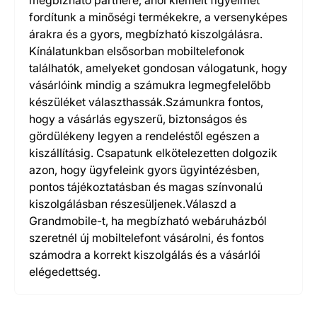
megbízható partnere, ahol kiemelt figyelmet
fordítunk a minőségi termékekre, a versenyképes
árakra és a gyors, megbízható kiszolgálásra.
Kínálatunkban elsősorban mobiltelefonok
találhatók, amelyeket gondosan válogatunk, hogy
vásárlóink mindig a számukra legmegfelelőbb
készüléket választhassák.Számunkra fontos,
hogy a vásárlás egyszerű, biztonságos és
gördülékeny legyen a rendeléstől egészen a
kiszállításig. Csapatunk elkötelezetten dolgozik
azon, hogy ügyfeleink gyors ügyintézésben,
pontos tájékoztatásban és magas színvonalú
kiszolgálásban részesüljenek.Válaszd a
Grandmobile-t, ha megbízható webáruházból
szeretnél új mobiltelefont vásárolni, és fontos
számodra a korrekt kiszolgálás és a vásárlói
elégedettség.