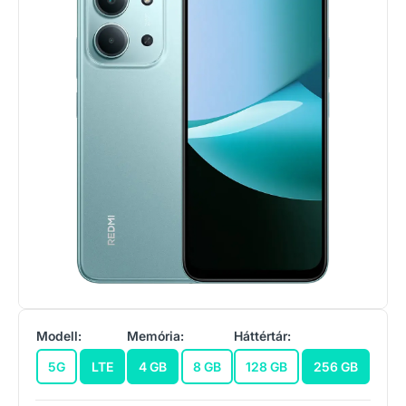
Modell:
Memória:
Háttértár:
5G
LTE
4 GB
8 GB
128 GB
256 GB