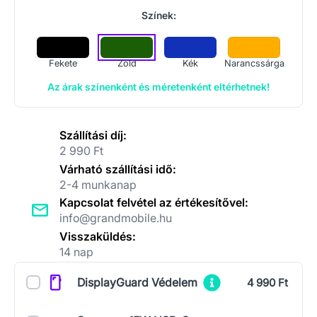
Színek:
Fekete
Zöld
Kék
Narancssárga
Az árak színenként és méretenként eltérhetnek!
Szállítási díj:
2 990 Ft
Várható szállítási idő:
2-4 munkanap
Kapcsolat felvétel az értékesítővel:
info@grandmobile.hu
Visszaküldés:
14 nap
Kiegészítők
DisplayGuard Védelem
4 990 Ft