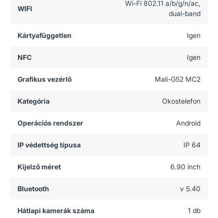
Wi-Fi 802.11 a/b/g/n/ac,
WIFI
dual-band
Kártyafüggetlen
Igen
NFC
Igen
Grafikus vezérlő
Mali-G52 MC2
Kategória
Okostelefon
Operációs rendszer
Android
IP védettség típusa
IP 64
Kijelző méret
6.90 inch
Bluetooth
v 5.40
Hátlapi kamerák száma
1 db