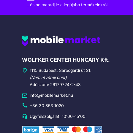
… és ne maradj le a legújabb termékeinkről
Cégadatok
WOLFKER CENTER HUNGARY Kft.
1115 Budapest, Sárbogárdi út 21.
(Nem átvételi pont)
Adószám: 26179724-2-43
info@mobilemarket.hu
+36 30 853 1020
Ügyfélszolgálat: 10:00–15:00