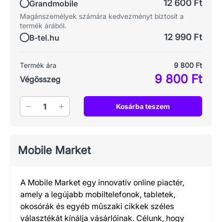
12 600 Ft
Grandmobile
Magánszemélyek számára kedvezményt biztosít a
termék árából.
12 990 Ft
B-tel.hu
Termék ára
9 800 Ft
9 800 Ft
Végösszeg
Mennyiség
Kosárba teszem
Mobile Market
A Mobile Market egy innovatív online piactér,
amely a legújabb mobiltelefonok, tabletek,
okosórák és egyéb műszaki cikkek széles
választékát kínálja vásárlóinak. Célunk, hogy