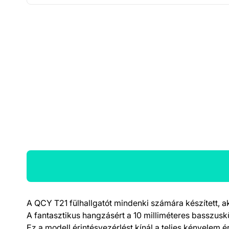
A QCY T21 fülhallgatót mindenki számára készített, aki
Termék részletek
A fantasztikus hangzásért a 10 milliméteres basszuskü
Ez a modell érintésvezérlést kínál a teljes kényelem 