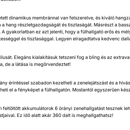
szetett dinamikus membránnal van felszerelve, és kiváló hang
a a hang részletgazdagságát és tisztaságát. Másrészt a bass
 A gyakorlatban ez azt jelenti, hogy a fülhallgató erős és mé
letességgel és tisztasággal. Legyen elragadtatva kedvenc dall
usát. Elegáns kialakításuk tetszeni fog a bling és az extrav
sa, de a látása is megörvendeztet!
hány érintéssel szabadon kezelheti a zenelejátszást és a hív
theti el a fényképet a fülhallgatón. Mostantól egyszerűen kés
n feltöltött akkumulátorok 6 órányi zenehallgatást tesznek leh
jaival. Ez idő alatt akár 360 dalt is meghallgathatsz!