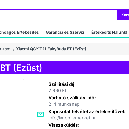
Ker
onságos Értékesítés
Garancia és Szerviz
Értékesíts Nálunk!
Xiaomi
Xiaomi QCY T21 FairyBuds BT (Ezüst)
BT (Ezüst)
Szállítási díj:
2 990 Ft
Várható szállítási idő:
2-4 munkanap
Kapcsolat felvétel az értékesítővel:
info@mobilemarket.hu
Visszaküldés: