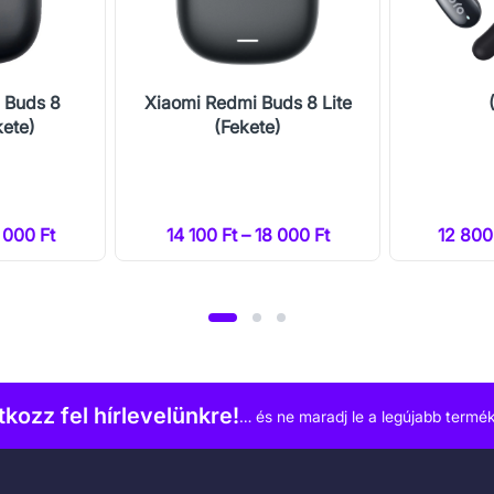
 Buds 8
Xiaomi Redmi Buds 8 Lite
kete)
(Fekete)
6 000 Ft
14 100 Ft – 18 000 Ft
12 800
atkozz fel hírlevelünkre!
… és ne maradj le a legújabb termék