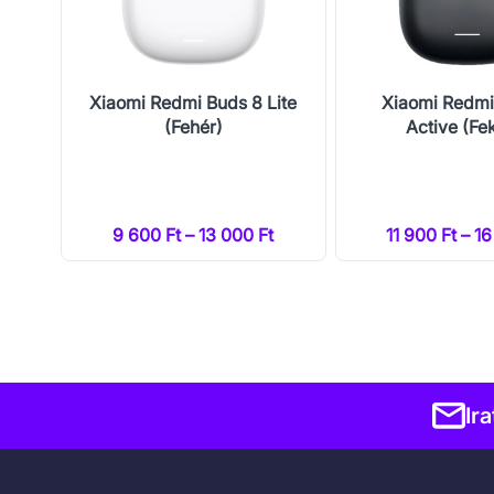
Pro
Xiaomi Redmi Buds 8 Lite
Xiaomi Redmi
(Fehér)
Active (Fe
t
9 600 Ft – 13 000 Ft
11 900 Ft – 1
Ir