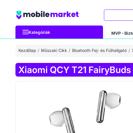
Keresés
Kategóriák
MVP - Bizt
Kezdőlap
Műszaki Cikk
Bluetooth Fej- és Fülhallgató
Xiaomi QCY T21 FairyBuds 