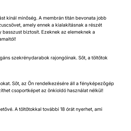
zást kínál minőség. A membrán titán bevonata jobb
zuscsövet, amely ennek a kialakításnak a részét
ly basszust biztosít. Ezeknek az elemeknek a
amaitól!
agáns szekrénydarabok rajongóinak. Sőt, a töltőtok
ásokat. Sőt, az Ön rendelkezésére áll a fényképezőgép
zíthet csoportképet az önkioldó használat nélkül!
etővé. A töltőtokkal további 18 órát nyerhet, ami