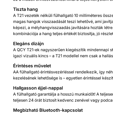
Tiszta hang
A T21 vezeték nélküli fülhallgató 10 milliméteres ös
magas hangok visszaadását teszi lehetővé, ami javítj
képezi, a mélyhangvisszaadás javítására hozták létre.
kombinációja a hang teljes értékét biztosítja, jó rész
Elegáns dizájn
A QCY T21-ek nagyszerűen kiegészítik mindennapi stíl
igazi vizuális kincs – a T21 modellel nem csak a hallá
Érintéses művelet
AA fülhallgató érintésvezérléssel rendelkezik, így né
kezelésének lehetősége is – egyetlen érintéssel készí
Hallgasson éjjel-nappal
A fülhallgató garantálja a hosszú munkaidőt! A teljese
teljesen 24 órát biztosít kedvenc zenével vagy podcast
Megbízható Bluetooth-kapcsolat