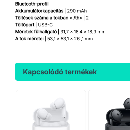
Bluetooth-profil
Akkumulátorkapacitás
| 290 mAh
Töltések száma a tokban < /th>
| 2
Töltőport
| USB-C
Méretek fülhallgató
| 31,7 x 16,4 x 18,9 mm
A tok méretei
| 53,1 x 53,1 x 26 ,1 mm
Kapcsolódó termékek