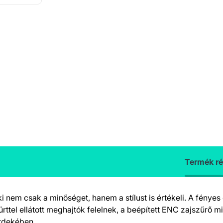
Termék ré
 nem csak a minőséget, hanem a stílust is értékeli. A fényes 
rttel ellátott meghajtók felelnek, a beépített ENC zajszűrő m
érdekében.