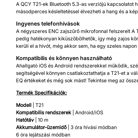
A QCY T21-ek Bluetooth 5.3-as verziójú kapcsolatot ha
másodperces késleltetéssel élvezheti a hang és a kép
Ingyenes telefonhívások
A négyszeres ENC zajszűrő mikrofonnal felszerelt A T2
pedig hatékonyan kiküszöbölhetők, így még zajos kör
kerüli el a hívót, még akkor sem, ha egy szeles napo
Kompatibilis és könnyen használható
Ahallgató iOS és Android rendszerekkel működik, szé
segítségével könnyen csatlakoztathatja a T21-et a vá
EQ értékeket és még sok mást! Tekintse meg az össze
Termék Specifikációk:
Modell
| T21
Kompatibilis rendszerek
| Android/iOS
Hatótáv
| 10 m
Akkumulátor-üzemidő
| 3 óra hívási módban
6 óra lejátszási módban