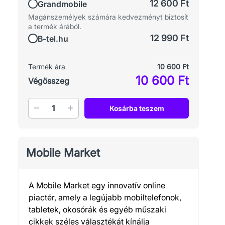
12 600 Ft
Grandmobile
Magánszemélyek számára kedvezményt biztosít
a termék árából.
12 990 Ft
B-tel.hu
Termék ára
10 600 Ft
10 600 Ft
Végösszeg
Mennyiség
Kosárba teszem
Mobile Market
A Mobile Market egy innovatív online
piactér, amely a legújabb mobiltelefonok,
tabletek, okosórák és egyéb műszaki
cikkek széles választékát kínálja