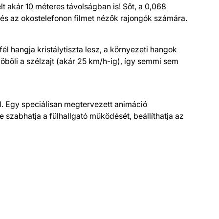
lt akár 10 méteres távolságban is! Sőt, a 0,068
 és az okostelefonon filmet nézők rajongók számára.
l hangja kristálytiszta lesz, a környezeti hangok
böli a szélzajt (akár 25 km/h-ig), így semmi sem
l. Egy speciálisan megtervezett animáció
szabhatja a fülhallgató működését, beállíthatja az