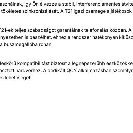
sználnak, így Ön élvezze a stabil, interferenciamentes átvite
 tökéletes szinkronizálását. A T21 igazi csemege a játékosok
1-ek teljes szabadságot garantálnak telefonálás közben. A fé
nyezetben is beszélhet. ehhez a rendszer hatékonyan kiküszö
n a buszmegállóba rohan!
leskörű kompatibilitást biztosít a legnépszerűbb eszközökke
lasztott hardverhez. A dedikált QCY alkalmazásban személyre 
s lehetőséget!