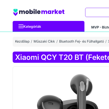
Keresés
Kategóriák
MVP - Bizt
Kezdőlap
Műszaki Cikk
Bluetooth Fej- és Fülhallgató
Xiaomi QCY T20 BT (Feket