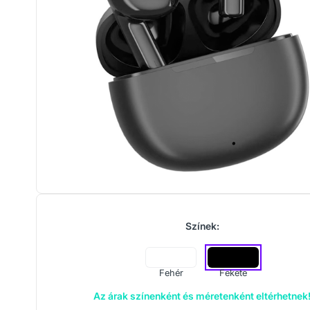
Színek:
Fehér
Fekete
Az árak színenként és méretenként eltérhetnek