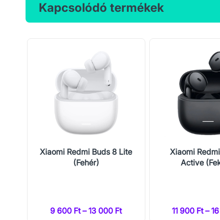
Kapcsolódó termékek
Pro
Xiaomi Redmi Buds 8 Lite
Xiaomi Redmi
(Fehér)
Active (Fe
t
9 600 Ft – 13 000 Ft
11 900 Ft – 1