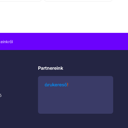
einkről
Partnereink
ő