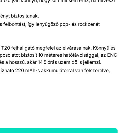
lgató olyan könnyű, hogy semmit sem érez, ha felveszi
ményt biztosítanak.
 felbontást, így lenyűgöző pop- és rockzenét
T20 fejhallgató megfelel az elvárásainak. Könnyű és
pcsolatot biztosít 10 méteres hatótávolsággal, az ENC
 a hosszú, akár 14,5 órás üzemidő is jellemzi.
bízható 220 mAh-s akkumulátorral van felszerelve,