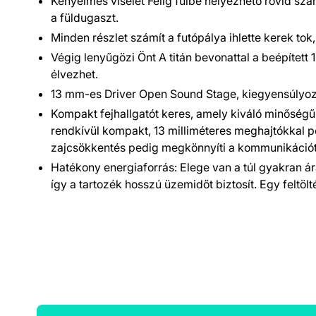
Kényelmes viselet Félig fülbe helyezhető rövid szár
a füldugaszt.
Minden részlet számít a futópálya ihlette kerek tok
Végig lenyűgözi Önt A titán bevonattal a beépíte
élvezhet.
13 mm-es Driver Open Sound Stage, kiegyensúlyoz
Kompakt fejhallgatót keres, amely kiváló minőség
rendkívül kompakt, 13 milliméteres meghajtókkal pe
zajcsökkentés pedig megkönnyíti a kommunikációt má
Hatékony energiaforrás: Elege van a túl gyakran 
így a tartozék hosszú üzemidőt biztosít. Egy feltöl