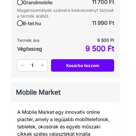
11 700 Ft
Grandmobile
Magánszemélyek számára kedvezményt biztosít
a termék árából.
11 990 Ft
B-tel.hu
Termék ára
9 500 Ft
9 500 Ft
Végösszeg
Mennyiség
Kosárba teszem
Mobile Market
A Mobile Market egy innovatív online
piactér, amely a legújabb mobiltelefonok,
tabletek, okosórák és egyéb műszaki
cikkek széles választékát kínálja