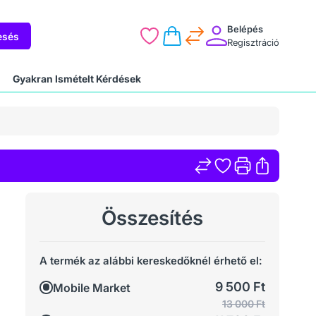
Belépés
esés
Regisztráció
Gyakran Ismételt Kérdések
Összesítés
A termék az alábbi kereskedőknél érhető el:
9 500 Ft
Mobile Market
13 000 Ft