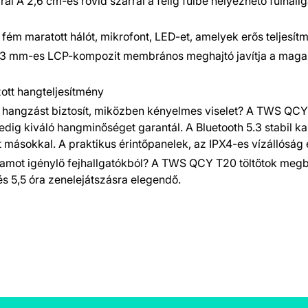
ral A 2,6 cm-es rövid szárral a félig fülbe helyezhető fülhal
, fém maratott hálót, mikrofont, LED-et, amelyek erős teljesít
tt 13 mm-es LCP-kompozit membrános meghajtó javítja a magas
ott hangteljesítmény
ű hangzást biztosít, miközben kényelmes viselet? A TWS QCY 
dig kiváló hangminőséget garantál. A Bluetooth 5.3 stabil ka
sokkal. A praktikus érintőpanelek, az IPX4-es vízállóság és
áramot igénylő fejhallgatókból? A TWS QCY T20 töltőtok meg
tés 5,5 óra zenelejátszásra elegendő.