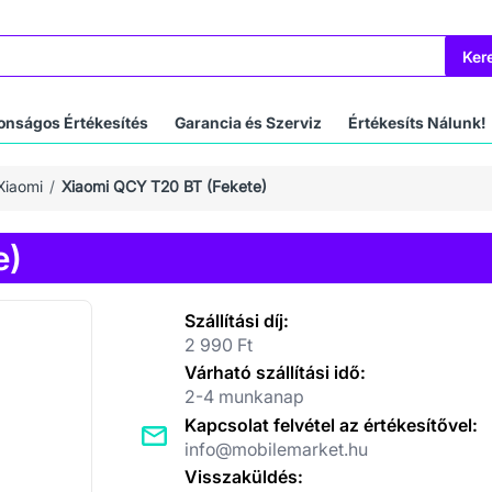
Ker
onságos Értékesítés
Garancia és Szerviz
Értékesíts Nálunk!
Xiaomi
Xiaomi QCY T20 BT (Fekete)
e)
Szállítási díj:
2 990 Ft
Várható szállítási idő:
2-4 munkanap
Kapcsolat felvétel az értékesítővel:
info@mobilemarket.hu
Visszaküldés: