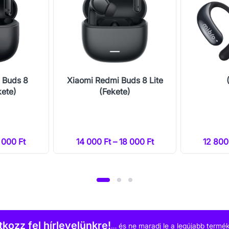
 Buds 8
Xiaomi Redmi Buds 8 Lite
kete)
(Fekete)
6 000 Ft
14 000 Ft – 18 000 Ft
12 800
atkozz fel hírlevelünkre!
… és ne maradj le a legújabb termék