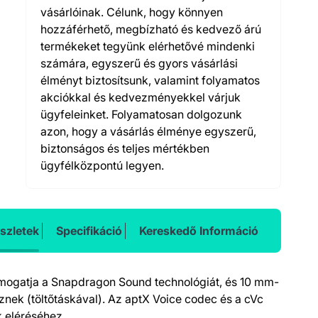
vásárlóinak. Célunk, hogy könnyen
hozzáférhető, megbízható és kedvező árú
termékeket tegyünk elérhetővé mindenki
számára, egyszerű és gyors vásárlási
élményt biztosítsunk, valamint folyamatos
akciókkal és kedvezményekkel várjuk
ügyfeleinket. Folyamatosan dolgozunk
azon, hogy a vásárlás élménye egyszerű,
biztonságos és teljes mértékben
ügyfélközpontú legyen.
szletek
Specifikáció
Kereskedő Információ
ámogatja a Snapdragon Sound technológiát, és 10 mm-
nek (töltőtáskával). Az aptX Voice codec és a cVc
k eléréséhez.