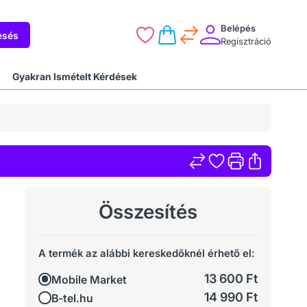
Belépés
esés
Regisztráció
Gyakran Ismételt Kérdések
Összesítés
A termék az alábbi kereskedőknél érhető el:
13 600 Ft
Mobile Market
14 990 Ft
B-tel.hu