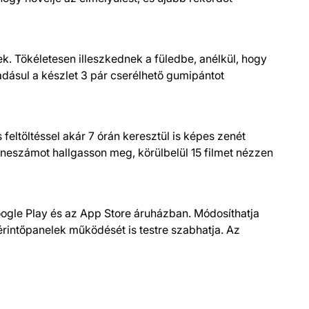
ek. Tökéletesen illeszkednek a füledbe, anélkül, hogy
dásul a készlet 3 pár cserélhető gumipántot
 feltöltéssel akár 7 órán keresztül is képes zenét
zeneszámot hallgasson meg, körülbelül 15 filmet nézzen
oogle Play és az App Store áruházban. Módosíthatja
 érintőpanelek működését is testre szabhatja. Az