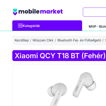
Keresés
Kategóriák
MVP - Bizt
Kezdőlap
Műszaki Cikk
Bluetooth Fej- és Fülhallgató
Xiaomi QCY T18 BT (Fehér)