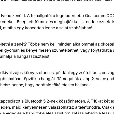
edvenc zenéid. A fejhallgatót a legmodernebb Qualcomm QCC3
kodeket. Beépített 10 mm-es meghajtókkal is rendelkeznek. 
ti, mintha egy koncerten lenne a saját szobájában!
eltetni a zenét? Többé nem kell minden alkalommal az okostel
l gyorsan és kényelmesen szüneteltetheti vagy folytathatja a 
álhatja a hangasszisztenst.
dkívül zajos környezetben is, például egy zsúfolt buszon va
bízhatóan rögzítik a hangját. Támogatják az aptX Voice code
lehetsz benne, hogy barátaid tökéletesen hallanak.
 kapcsolatot a Bluetooth 5.2-nek köszönhetően. A T18-at két 
épeden, majd kényelmesen válaszolhatsz a telefonodra. Csak é
 a videó és a hang tökéletes szinkronizálása lehetővé teszi, 