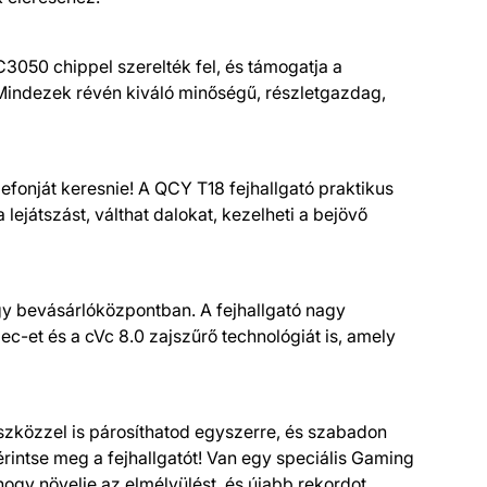
050 chippel szerelték fel, és támogatja a
Mindezek révén kiváló minőségű, részletgazdag,
efonját keresnie! A QCY T18 fejhallgató praktikus
lejátszást, válthat dalokat, kezelheti a bejövő
gy bevásárlóközpontban. A fejhallgató nagy
c-et és a cVc 8.0 zajszűrő technológiát is, amely
eszközzel is párosíthatod egyszerre, és szabadon
rintse meg a fejhallgatót! Van egy speciális Gaming
hogy növelje az elmélyülést, és újabb rekordot