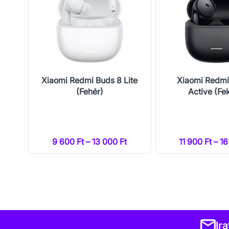
Pro
Xiaomi Redmi Buds 8 Lite
Xiaomi Redmi
(Fehér)
Active (Fe
t
9 600 Ft – 13 000 Ft
11 900 Ft – 1
Ir