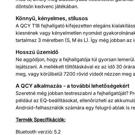
döntsön kedvenc játékában.
Könnyű, kényelmes, stílusos
A QCY T18 fejhallgató kifejezetten elegáns kialakítás
kiesnének vagy kényelmetlen nyomást gyakorolnának. Í
tartalmaz 3 méretben (S, M és L). Így még jobban az i
Hosszú üzemidő
Ne aggódjon, hogy a fejhallgatója túl gyorsan lemerül.
lejátszani. A mellékelt töltőtáskával ez az idő 30 ór
meg, vagy körülbelül 7200 rövid videót nézzen meg 
A QCY alkalmazás - a további lehetőségekért
Szeretné még jobban testreszabni a fejhallgatóját? P
például az EQ-beállításokat, ellenőrizheti az akkumulá
Android-felhasználók számára egy felugró ablak is re
Termék Specifikációk:
Bluetooth verzió: 5.2