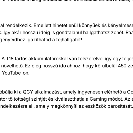
sal rendelkezik. Emellett hihetetlenül könnyűek és kényelmes
gy akár hosszú ideig is gondtalanul hallgathatsz zenét. Ráa
gényeidhez igazíthatod a fejhallgatót!
 A T18 tartós akkumulátorokkal van felszerelve, így egy teljes
ára növelhető. Ez elég hosszú idő ahhoz, hogy körülbelül 450 
a YouTube-on.
róbálja ki a QCY alkalmazást, amely ingyenesen elérhető a G
tor töltöttségi szintjét és kiválaszthatja a Gaming módot. Az
ndelkezésre áll, amely megkönnyíti az eszközök párosítását.