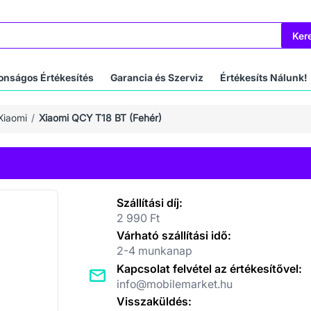
Ker
onságos Értékesítés
Garancia és Szerviz
Értékesíts Nálunk!
Xiaomi
Xiaomi QCY T18 BT (Fehér)
Szállítási díj:
2 990 Ft
Várható szállítási idő:
2-4 munkanap
Kapcsolat felvétel az értékesítővel:
info@mobilemarket.hu
Visszaküldés: