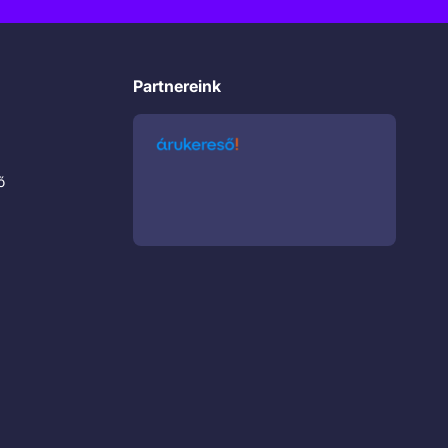
Partnereink
ő