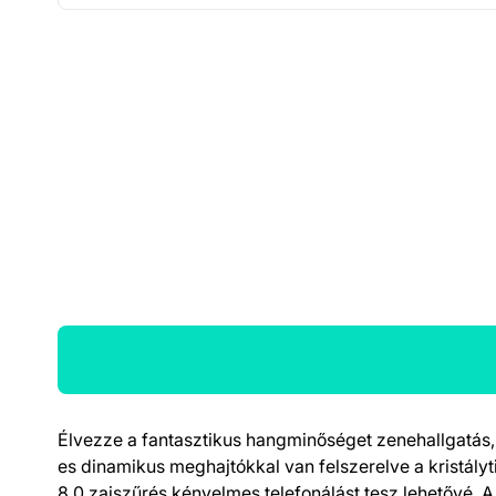
Élvezze a fantasztikus hangminőséget zenehallgatás
Termék részletek
es dinamikus meghajtókkal van felszerelve a kristály
8.0 zajszűrés kényelmes telefonálást tesz lehetővé. A