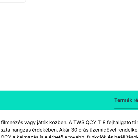
Termék ré
, filmnézés vagy játék közben. A TWS QCY T18 fejhallgató t
tiszta hangzás érdekében. Akár 30 órás üzemidővel rendelkez
 QCY alkalmazás is elérhető a további funkciók és beállításo