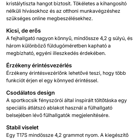
kristálytiszta hangot biztosít. Tökéletes a kihangosító
nélküli hívásokhoz és az otthoni munkavégzéshez
szükséges online megbeszélésekhez.
Kicsi, de erős
A fejhallgató nagyon könnyű, mindössze 4,2 g súlyú, és
három különböző füldugóméretben kapható a
megbízható, egyéni illeszkedés érdekében.
Érzékeny érintésvezérlés
Érzékeny érintésvezérlőnk lehetővé teszi, hogy több
funkciót érjen el egy könnyed érintéssel.
Csodálatos design
A sportkocsik fényszórói által inspirált töltőtáska egy
speciális átlátszó ablakot használ a fülhallgató
belsejében lévő fülhallgatók megjelenítésére.
Stabil viselet
Egy T17S mindössze 4,2 grammot nyom. A kiegészítő