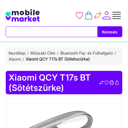
Keresés
Keresés
Kezdőlap
Műszaki Cikk
Bluetooth Fej- és Fülhallgató
Xiaomi
Xiaomi QCY T17s BT (Sötétszürke)
Xiaomi QCY T17s BT
(Sötétszürke)