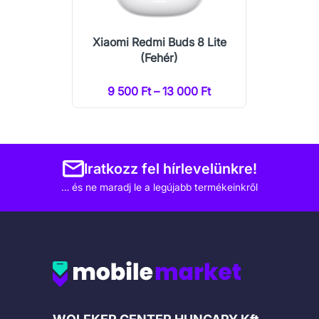
Xiaomi Redmi Buds 8 Lite
(Fehér)
9 500 Ft – 13 000 Ft
Iratkozz fel hírlevelünkre!
… és ne maradj le a legújabb termékeinkről
Cégadatok