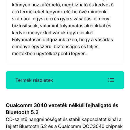
könnyen hozzáférhető, megbízható és kedvező
árú termékeket tegyünk elérhetővé mindenki
számára, egyszerű és gyors vásárlási élményt
biztosítsunk, valamint folyamatos akciókkal és
kedvezményekkel várjuk ügyfeleinket.
Folyamatosan dolgozunk azon, hogy a vásárlás
élménye egyszerű, biztonságos és teljes
mértékben ügyfélközpontú legyen.
Termék részletek
Termék részletek
Qualcomm 3040 vezeték nélküli fejhallgató és
Bluetooth 5.2
CD-szintű hangminőséget és stabil kapcsolatot kínál a
fejlett Bluetooth 5.2 és a Qualcomm QCC3040 chipnek