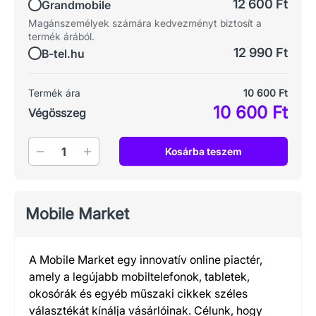
12 600 Ft
Grandmobile
Magánszemélyek számára kedvezményt biztosít a
termék árából.
12 990 Ft
B-tel.hu
Termék ára
10 600 Ft
10 600 Ft
Végösszeg
Mennyiség
Kosárba teszem
Mobile Market
A Mobile Market egy innovatív online piactér,
amely a legújabb mobiltelefonok, tabletek,
okosórák és egyéb műszaki cikkek széles
választékát kínálja vásárlóinak. Célunk, hogy