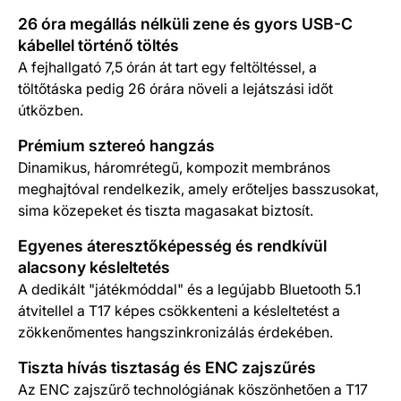
26 óra megállás nélküli zene és gyors USB-C
kábellel történő töltés
A fejhallgató 7,5 órán át tart egy feltöltéssel, a
töltőtáska pedig 26 órára növeli a lejátszási időt
útközben.
Prémium sztereó hangzás
Dinamikus, háromrétegű, kompozit membrános
meghajtóval rendelkezik, amely erőteljes basszusokat,
sima közepeket és tiszta magasakat biztosít.
Egyenes áteresztőképesség és rendkívül
alacsony késleltetés
A dedikált "játékmóddal" és a legújabb Bluetooth 5.1
átvitellel a T17 képes csökkenteni a késleltetést a
zökkenőmentes hangszinkronizálás érdekében.
Tiszta hívás tisztaság és ENC zajszűrés
Az ENC zajszűrő technológiának köszönhetően a T17