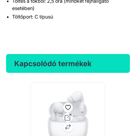
Töltés a tokból: 2,5 óra (mindkét fejhallgató
esetében)
Töltőport: C típusú
Kapcsolódó termékek