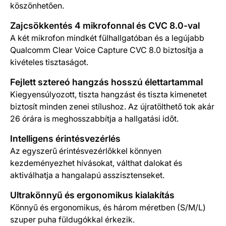
köszönhetően.
Zajcsökkentés 4 mikrofonnal és CVC 8.0-val
A két mikrofon mindkét fülhallgatóban és a legújabb
Qualcomm Clear Voice Capture CVC 8.0 biztosítja a
kivételes tisztaságot.
Fejlett sztereó hangzás hosszú élettartammal
Kiegyensúlyozott, tiszta hangzást és tiszta kimenetet
biztosít minden zenei stílushoz. Az újratölthető tok akár
26 órára is meghosszabbítja a hallgatási időt.
Intelligens érintésvezérlés
Az egyszerű érintésvezérlőkkel könnyen
kezdeményezhet hívásokat, válthat dalokat és
aktiválhatja a hangalapú asszisztenseket.
Ultrakönnyű és ergonomikus kialakítás
Könnyű és ergonomikus, és három méretben (S/M/L)
szuper puha füldugókkal érkezik.