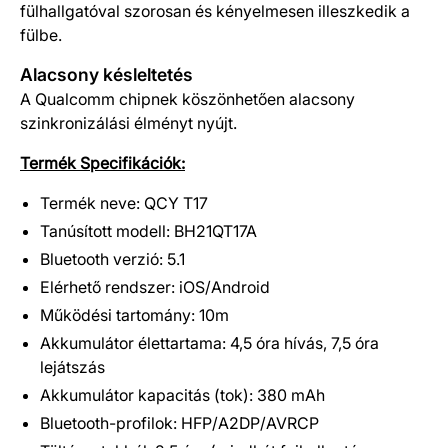
fülhallgatóval szorosan és kényelmesen illeszkedik a
fülbe.
Alacsony késleltetés
A Qualcomm chipnek köszönhetően alacsony
szinkronizálási élményt nyújt.
Termék Specifikációk:
Termék neve: QCY T17
Tanúsított modell: BH21QT17A
Bluetooth verzió: 5.1
Elérhető rendszer: iOS/Android
Működési tartomány: 10m
Akkumulátor élettartama: 4,5 óra hívás, 7,5 óra
lejátszás
Akkumulátor kapacitás (tok): 380 mAh
Bluetooth-profilok: HFP/A2DP/AVRCP