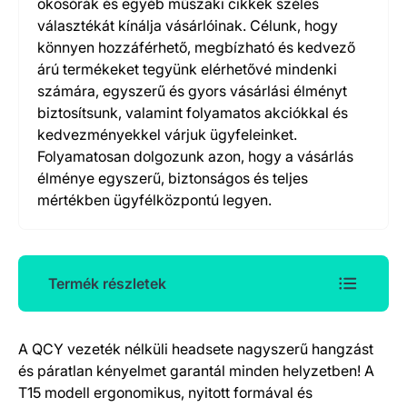
okosórák és egyéb műszaki cikkek széles
választékát kínálja vásárlóinak. Célunk, hogy
könnyen hozzáférhető, megbízható és kedvező
árú termékeket tegyünk elérhetővé mindenki
számára, egyszerű és gyors vásárlási élményt
biztosítsunk, valamint folyamatos akciókkal és
kedvezményekkel várjuk ügyfeleinket.
Folyamatosan dolgozunk azon, hogy a vásárlás
élménye egyszerű, biztonságos és teljes
mértékben ügyfélközpontú legyen.
Termék részletek
A QCY vezeték nélküli headsete nagyszerű hangzást
Termék részletek
és páratlan kényelmet garantál minden helyzetben! A
T15 modell ergonomikus, nyitott formával és