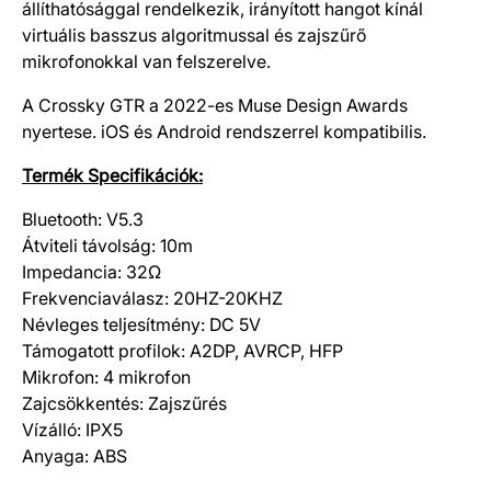
állíthatósággal rendelkezik, irányított hangot kínál
virtuális basszus algoritmussal és zajszűrő
mikrofonokkal van felszerelve.
A Crossky GTR a 2022-es Muse Design Awards
nyertese. iOS és Android rendszerrel kompatibilis.
Termék Specifikációk:
Bluetooth: V5.3
Átviteli távolság: 10m
Impedancia: 32Ω
Frekvenciaválasz: 20HZ-20KHZ
Névleges teljesítmény: DC 5V
Támogatott profilok: A2DP, AVRCP, HFP
Mikrofon: 4 mikrofon
Zajcsökkentés: Zajszűrés
Vízálló: IPX5
Anyaga: ABS