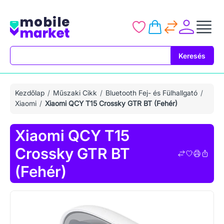
Keresés
Keresés
Kezdőlap
Műszaki Cikk
Bluetooth Fej- és Fülhallgató
Xiaomi
Xiaomi QCY T15 Crossky GTR BT (Fehér)
Xiaomi QCY T15
Crossky GTR BT
(Fehér)