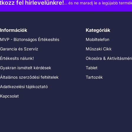
atkozz fel hírlevelünkre!
… és ne maradj le a legújabb termék
Információk
Kategóriák
MVP - Biztonságos Értékesítés
Mobiltelefon
Garancia és Szervíz
Műszaki Cikk
Értékesíts nálunk!
Okosóra & Aktivitásmér
Gyakran ismételt kérdések
Tablet
Általános szerződési feltételek
Tartozék
Adatkezelési tájékoztató
Kapcsolat