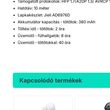
Támogatott protokollok: HFP 1.7/A2DP 1.3/ AVRCP 1
Hatótáv: 10 méter
Lapkakészlet: Jieli AD6976D
Akkumulátor kapacitás - töltőtok: 380 mAh
Töltési idő - töltőtok: 2 óra
Üzemidő - fülhallgatók: 8 óra
Üzemidő - töltőtokkal: 40 óra
Kapcsolódó termékek