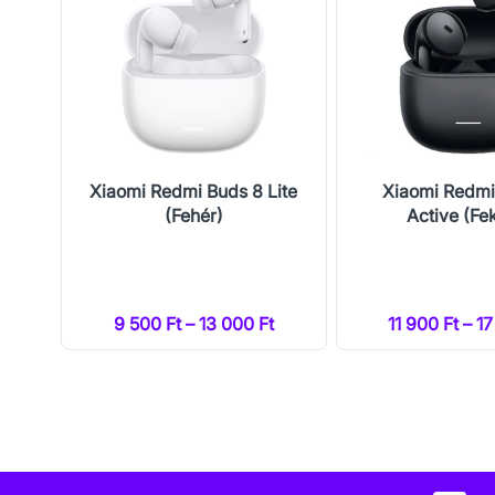
Pro
Xiaomi Redmi Buds 8 Lite
Xiaomi Redmi
(Fehér)
Active (Fe
t
9 500 Ft – 13 000 Ft
11 900 Ft – 1