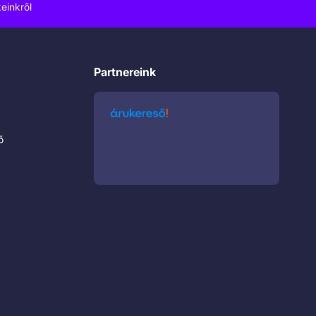
einkről
Partnereink
ő