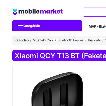
Keresés
Kategóriák
MVP - Bizt
Kezdőlap
Műszaki Cikk
Bluetooth Fej- és Fülhallgató
Xiaomi QCY T13 BT (Fekete