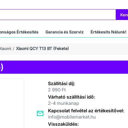
Ker
onságos Értékesítés
Garancia és Szerviz
Értékesíts Nálunk!
Xiaomi
Xiaomi QCY T13 BT (Fekete)
)
Szállítási díj:
2 990 Ft
Várható szállítási idő:
2-4 munkanap
Kapcsolat felvétel az értékesítővel:
info@mobilemarket.hu
Visszaküldés: