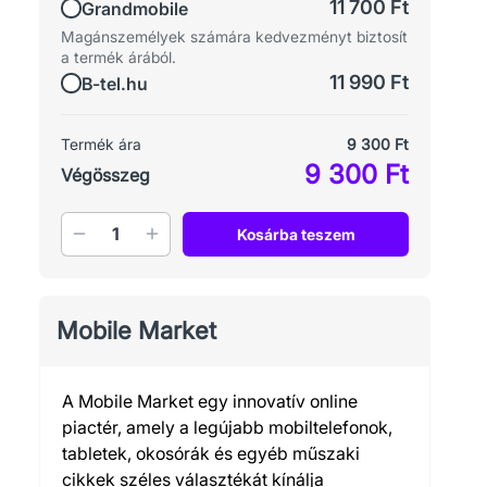
11 700 Ft
Grandmobile
Magánszemélyek számára kedvezményt biztosít
a termék árából.
11 990 Ft
B-tel.hu
Termék ára
9 300 Ft
9 300 Ft
Végösszeg
Mennyiség
Kosárba teszem
Mobile Market
A Mobile Market egy innovatív online
piactér, amely a legújabb mobiltelefonok,
tabletek, okosórák és egyéb műszaki
cikkek széles választékát kínálja