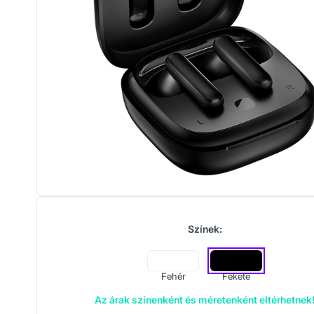
Színek:
Fehér
Fekete
Az árak színenként és méretenként eltérhetnek