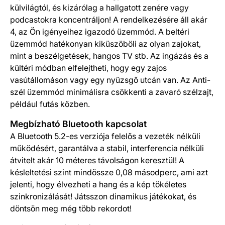
külvilágtól, és kizárólag a hallgatott zenére vagy
podcastokra koncentráljon! A rendelkezésére áll akár
4, az Ön igényeihez igazodó üzemmód. A beltéri
üzemmód hatékonyan kiküszöböli az olyan zajokat,
mint a beszélgetések, hangos TV stb. Az ingázás és a
kültéri módban elfelejtheti, hogy egy zajos
vasútállomáson vagy egy nyüzsgő utcán van. Az Anti-
szél üzemmód minimálisra csökkenti a zavaró szélzajt,
például futás közben.
Megbízható Bluetooth kapcsolat
A Bluetooth 5.2-es verziója felelős a vezeték nélküli
működésért, garantálva a stabil, interferencia nélküli
átvitelt akár 10 méteres távolságon keresztül! A
késleltetési szint mindössze 0,08 másodperc, ami azt
jelenti, hogy élvezheti a hang és a kép tökéletes
szinkronizálását! Játsszon dinamikus játékokat, és
döntsön meg még több rekordot!