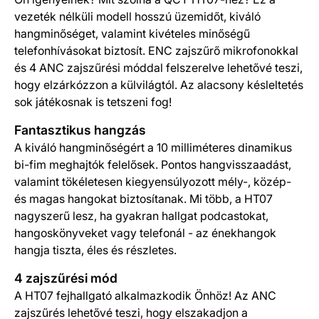
vezeték nélküli modell hosszú üzemidőt, kiváló
hangminőséget, valamint kivételes minőségű
telefonhívásokat biztosít. ENC zajszűrő mikrofonokkal
és 4 ANC zajszűrési móddal felszerelve lehetővé teszi,
hogy elzárkózzon a külvilágtól. Az alacsony késleltetés
sok játékosnak is tetszeni fog!
Fantasztikus hangzás
A kiváló hangminőségért a 10 milliméteres dinamikus
bi-fim meghajtók felelősek. Pontos hangvisszaadást,
valamint tökéletesen kiegyensúlyozott mély-, közép-
és magas hangokat biztosítanak. Mi több, a HT07
nagyszerű lesz, ha gyakran hallgat podcastokat,
hangoskönyveket vagy telefonál - az énekhangok
hangja tiszta, éles és részletes.
4 zajszűrési mód
A HT07 fejhallgató alkalmazkodik Önhöz! Az ANC
zajszűrés lehetővé teszi, hogy elszakadjon a