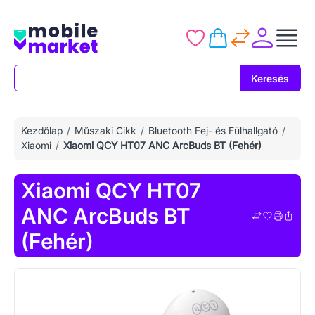
Keresés
Keresés
Kezdőlap
Műszaki Cikk
Bluetooth Fej- és Fülhallgató
Xiaomi
Xiaomi QCY HT07 ANC ArcBuds BT (Fehér)
Xiaomi QCY HT07
ANC ArcBuds BT
(Fehér)