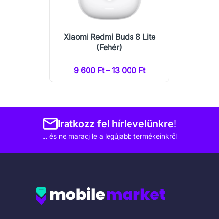
Xiaomi Redmi Buds 8 Lite
(Fehér)
9 600 Ft – 13 000 Ft
Iratkozz fel hírlevelünkre!
… és ne maradj le a legújabb termékeinkről