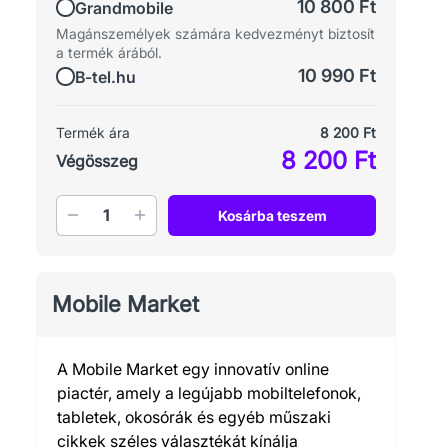
10 800 Ft
Grandmobile
Magánszemélyek számára kedvezményt biztosít
a termék árából.
10 990 Ft
B-tel.hu
Termék ára
8 200 Ft
8 200 Ft
Végösszeg
Mennyiség
Kosárba teszem
Mobile Market
A Mobile Market egy innovatív online
piactér, amely a legújabb mobiltelefonok,
tabletek, okosórák és egyéb műszaki
cikkek széles választékát kínálja