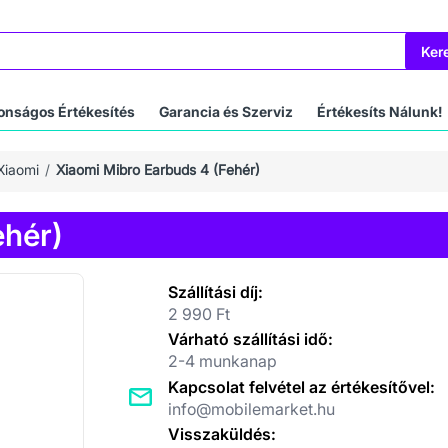
Ker
onságos Értékesítés
Garancia és Szerviz
Értékesíts Nálunk!
Xiaomi
Xiaomi Mibro Earbuds 4 (Fehér)
ehér)
Szállítási díj:
2 990 Ft
Várható szállítási idő:
2-4 munkanap
Kapcsolat felvétel az értékesítővel:
info@mobilemarket.hu
Visszaküldés: