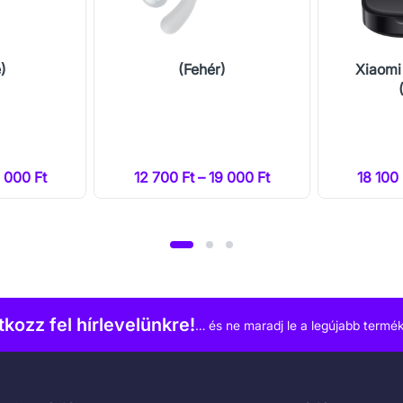
)
(Fehér)
Xiaomi
9 000 Ft
12 700 Ft – 19 000 Ft
18 100
atkozz fel hírlevelünkre!
… és ne maradj le a legújabb termék