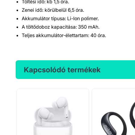
Töltési idő: kb 1,5 óra.
Zenei idő: körülbelül 6,5 óra.
Akkumulátor típusa: Li-Ion polimer.
A töltődoboz kapacitása: 350 mAh.
Teljes akkumulátor-élettartam: 40 óra.
Kapcsolódó termékek