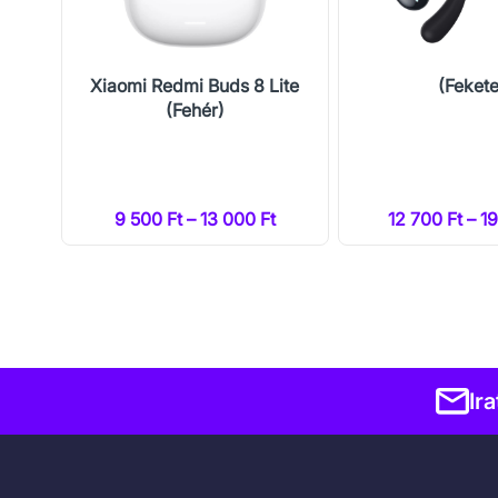
reo
Xiaomi Redmi Buds 8 Lite
(Fekete
(Fehér)
t
9 500 Ft – 13 000 Ft
12 700 Ft – 1
Ir