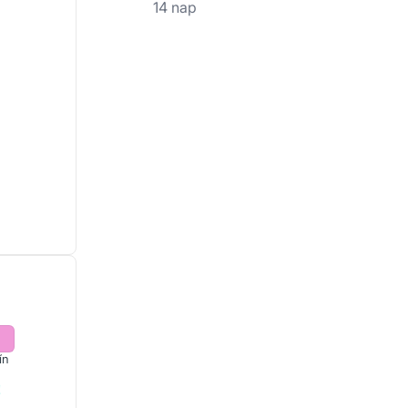
14 nap
ín
!