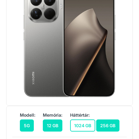
Modell:
Memória:
Háttértár:
5G
12 GB
1024 GB
256 GB