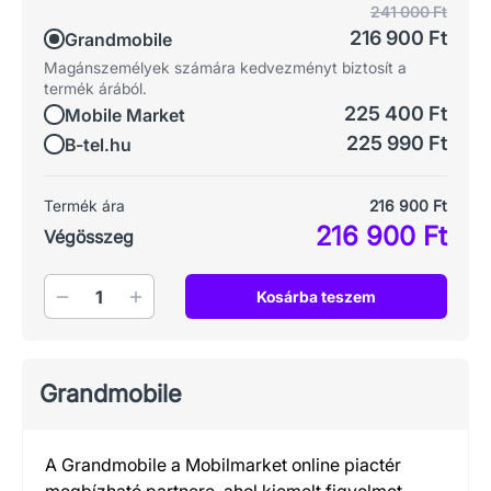
241 000 Ft
216 900 Ft
Grandmobile
Magánszemélyek számára kedvezményt biztosít a
termék árából.
225 400 Ft
Mobile Market
225 990 Ft
B-tel.hu
Termék ára
216 900 Ft
216 900 Ft
Végösszeg
Mennyiség
Kosárba teszem
Grandmobile
A Grandmobile a Mobilmarket online piactér