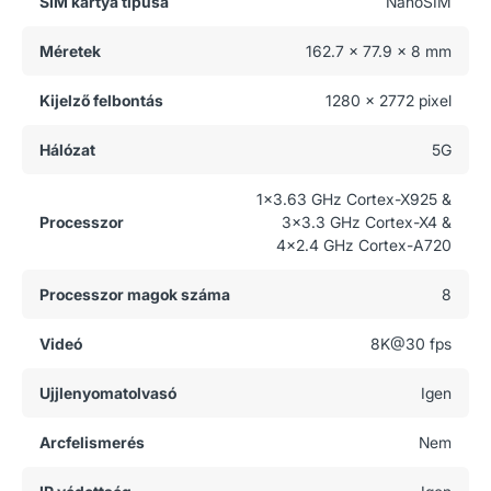
SIM kártya típusa
NanoSIM
Méretek
162.7 x 77.9 x 8 mm
Kijelző felbontás
1280 x 2772 pixel
Hálózat
5G
1x3.63 GHz Cortex-X925 &
Processzor
3x3.3 GHz Cortex-X4 &
4x2.4 GHz Cortex-A720
Processzor magok száma
8
Videó
8K@30 fps
Ujjlenyomatolvasó
Igen
Arcfelismerés
Nem