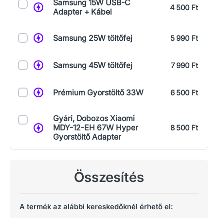
Samsung 15W USB-C
4 500 Ft
Adapter + Kábel
Samsung 25W töltőfej
5 990 Ft
Samsung 45W töltőfej
7 990 Ft
Prémium Gyorstöltő 33W
6 500 Ft
Gyári, Dobozos Xiaomi
MDY-12-EH 67W Hyper
8 500 Ft
Gyorstöltő Adapter
Összesítés
A termék az alábbi kereskedőknél érhető el: