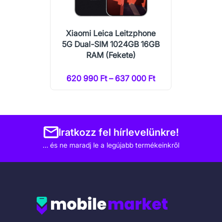
Xiaomi Leica Leitzphone
5G Dual-SIM 1024GB 16GB
RAM (Fekete)
620 990 Ft – 637 000 Ft
Iratkozz fel hírlevelünkre!
… és ne maradj le a legújabb termékeinkről