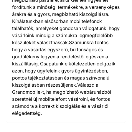
megbízható partnere, ahol kiemelt figyelmet
fordítunk a minőségi termékekre, a versenyképes
árakra és a gyors, megbízható kiszolgálásra.
Kínálatunkban elsősorban mobiltelefonok
találhatók, amelyeket gondosan válogatunk, hogy
vásárlóink mindig a számukra legmegfelelőbb
készüléket választhassák.Számunkra fontos,
hogy a vásárlás egyszerű, biztonságos és
gördülékeny legyen a rendeléstől egészen a
kiszállításig. Csapatunk elkötelezetten dolgozik
azon, hogy ügyfeleink gyors ügyintézésben,
pontos tájékoztatásban és magas színvonalú
kiszolgálásban részesüljenek.Válaszd a
Grandmobile-t, ha megbízható webáruházból
szeretnél új mobiltelefont vásárolni, és fontos
számodra a korrekt kiszolgálás és a vásárlói
elégedettség.