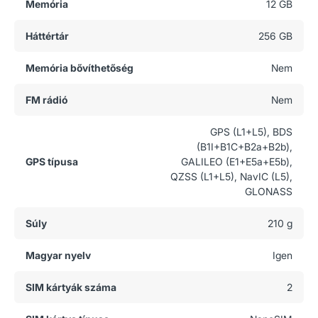
Memória
12 GB
Háttértár
256 GB
Memória bővíthetőség
Nem
FM rádió
Nem
GPS (L1+L5), BDS
(B1I+B1C+B2a+B2b),
GPS típusa
GALILEO (E1+E5a+E5b),
QZSS (L1+L5), NavIC (L5),
GLONASS
Súly
210 g
Magyar nyelv
Igen
SIM kártyák száma
2