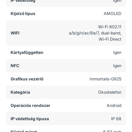
IP védettség
Igen
Kijelző típus
AMOLED
Wi-Fi 802.11
WIFI
a/b/g/n/ac/6e/7, dual-band,
Wi-Fi Direct
Kártyafüggetlen
Igen
NFC
Igen
Grafikus vezérlő
Immortalis-G925
Kategória
Okostelefon
Operációs rendszer
Android
IP védettség típusa
IP 68
Kijelző méret
6.83 inch