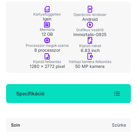
Kártyafüggetlen
Operációs rendszer
Igen
Android
Memória
Grafikus vezérlő
12 GB
Immortalis-G925
Processzor magok száma
Kijelző méret
8 processzor
6.83 inch
Kijelző felbontás
Hátlapi kamera felbontás
1280 x 2772 pixel
50 MP kamera
Specifikáció
Általános adatok
Szín
Szürke