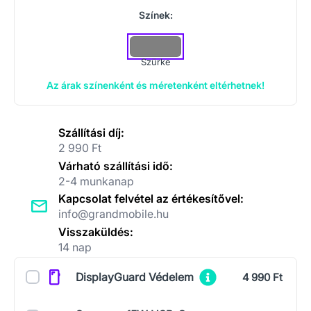
Színek:
Szürke
Az árak színenként és méretenként eltérhetnek!
Szállítási díj:
2 990 Ft
Várható szállítási idő:
2-4 munkanap
Kapcsolat felvétel az értékesítővel:
info@grandmobile.hu
Visszaküldés:
14 nap
Kiegészítők
DisplayGuard Védelem
4 990 Ft