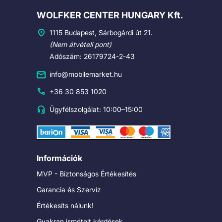
Cégadatok
WOLFKER CENTER HUNGARY Kft.
1115 Budapest, Sárbogárdi út 21.
(Nem átvételi pont)
Adószám: 26179724-2-43
info@mobilemarket.hu
+36 30 853 1020
Ügyfélszolgálat: 10:00–15:00
Információk
MVP - Biztonságos Értékesítés
Garancia és Szervíz
Értékesíts nálunk!
Gyakran ismételt kérdések