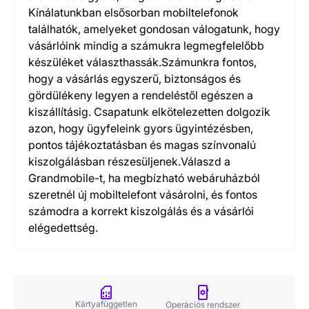
Kínálatunkban elsősorban mobiltelefonok
találhatók, amelyeket gondosan válogatunk, hogy
vásárlóink mindig a számukra legmegfelelőbb
készüléket választhassák.Számunkra fontos,
hogy a vásárlás egyszerű, biztonságos és
gördülékeny legyen a rendeléstől egészen a
kiszállításig. Csapatunk elkötelezetten dolgozik
azon, hogy ügyfeleink gyors ügyintézésben,
pontos tájékoztatásban és magas színvonalú
kiszolgálásban részesüljenek.Válaszd a
Grandmobile-t, ha megbízható webáruházból
szeretnél új mobiltelefont vásárolni, és fontos
számodra a korrekt kiszolgálás és a vásárlói
elégedettség.
Kártyafüggetlen
Operációs rendszer