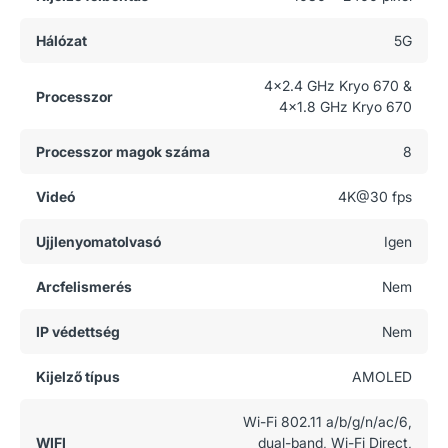
Hálózat
5G
4x2.4 GHz Kryo 670 &
Processzor
4x1.8 GHz Kryo 670
Processzor magok száma
8
Videó
4K@30 fps
Ujjlenyomatolvasó
Igen
Arcfelismerés
Nem
IP védettség
Nem
Kijelző típus
AMOLED
Wi-Fi 802.11 a/b/g/n/ac/6,
WIFI
dual-band, Wi-Fi Direct,