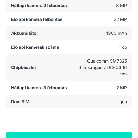
Hátlapi kamera 2 felbontás
8 MP
Előlapi kamera felbontás
32 MP
Akkumulátor
4300 mAh
Előlapi kamerák száma
1 db
Qualcomm SM7325
Chipkészlet
Snapdragon 778G 5G (6
nm)
Hátlapi kamera 3 felbontás
2 MP
Dual SIM
Igen