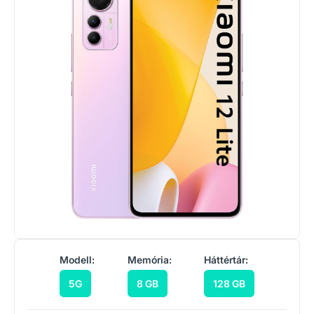
Modell:
Memória:
Háttértár:
5G
8 GB
128 GB