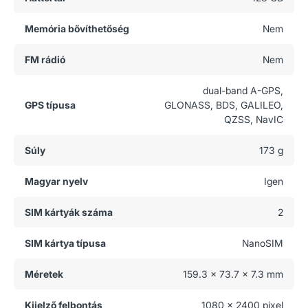
Memória bővíthetőség
Nem
FM rádió
Nem
dual-band A-GPS,
GPS típusa
GLONASS, BDS, GALILEO,
QZSS, NavIC
Súly
173 g
Magyar nyelv
Igen
SIM kártyák száma
2
SIM kártya típusa
NanoSIM
Méretek
159.3 x 73.7 x 7.3 mm
Kijelző felbontás
1080 x 2400 pixel