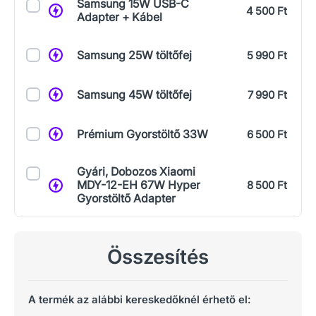
Samsung 15W USB-C
4 500 Ft
Adapter + Kábel
Samsung 25W töltőfej
5 990 Ft
Samsung 45W töltőfej
7 990 Ft
Prémium Gyorstöltő 33W
6 500 Ft
Gyári, Dobozos Xiaomi
MDY-12-EH 67W Hyper
8 500 Ft
Gyorstöltő Adapter
Összesítés
A termék az alábbi kereskedőknél érhető el: