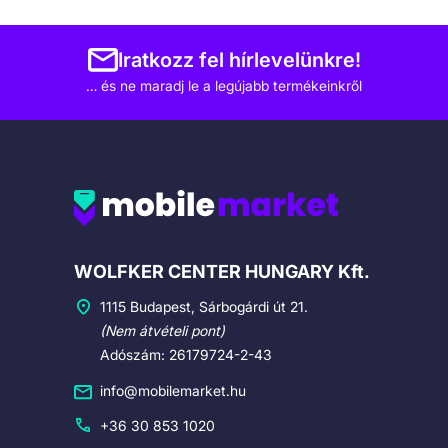
Iratkozz fel hírlevelünkre!
… és ne maradj le a legújabb termékeinkről
Cégadatok
WOLFKER CENTER HUNGARY Kft.
1115 Budapest, Sárbogárdi út 21.
(Nem átvételi pont)
Adószám: 26179724-2-43
info@mobilemarket.hu
+36 30 853 1020