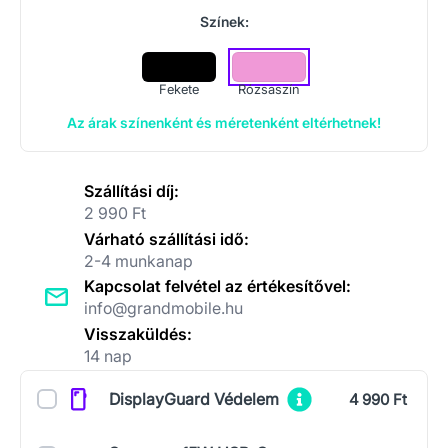
Színek:
Fekete
Rózsaszín
Az árak színenként és méretenként eltérhetnek!
Szállítási díj:
2 990 Ft
Várható szállítási idő:
2-4 munkanap
Kapcsolat felvétel az értékesítővel:
info@grandmobile.hu
Visszaküldés:
14 nap
Kiegészítők
DisplayGuard Védelem
4 990 Ft