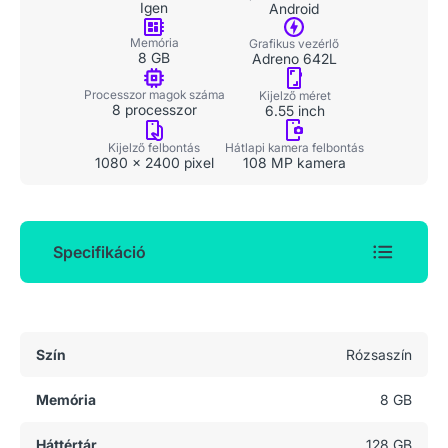
Igen
Android
Memória
Grafikus vezérlő
8 GB
Adreno 642L
Processzor magok száma
Kijelző méret
8 processzor
6.55 inch
Kijelző felbontás
Hátlapi kamera felbontás
1080 x 2400 pixel
108 MP kamera
Specifikáció
Általános adatok
Szín
Rózsaszín
Memória
8 GB
Háttértár
128 GB