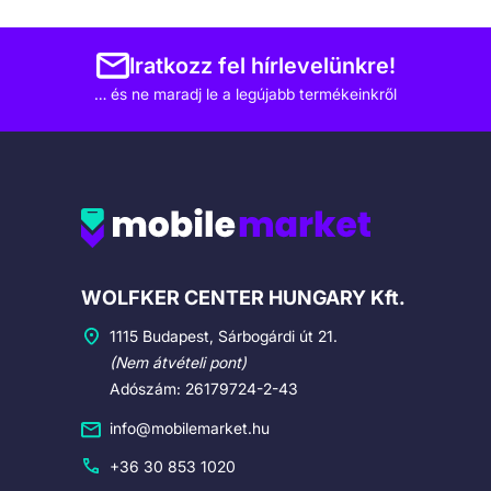
Iratkozz fel hírlevelünkre!
… és ne maradj le a legújabb termékeinkről
Cégadatok
WOLFKER CENTER HUNGARY Kft.
1115 Budapest, Sárbogárdi út 21.
(Nem átvételi pont)
Adószám: 26179724-2-43
info@mobilemarket.hu
+36 30 853 1020