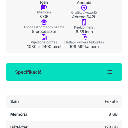
Igen
Android
Memória
Grafikus vezérlő
8 GB
Adreno 642L
Processzor magok száma
Kijelző méret
8 processzor
6.55 inch
Kijelző felbontás
Hátlapi kamera felbontás
1080 x 2400 pixel
108 MP kamera
Specifikáció
Általános adatok
Szín
Fekete
Memória
8 GB
Háttértár
128 GB