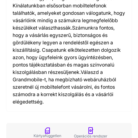
Kínálatunkban elsősorban mobiltelefonok
találhatók, amelyeket gondosan válogatunk, hogy
vásárlóink mindig a számukra legmegfelelőbb
készüléket választhassák.Számunkra fontos,
hogy a vásárlás egyszerű, biztonságos és
gördülékeny legyen a rendeléstől egészen a
kiszállításig. Csapatunk elkötelezetten dolgozik
azon, hogy ügyfeleink gyors ügyintézésben,
pontos tájékoztatásban és magas színvonalú
kiszolgálásban részesüljenek.Válaszd a
Grandmobile-t, ha megbízható webáruházból
szeretnél új mobiltelefont vásárolni, és fontos
számodra a korrekt kiszolgálás és a vásárlói
elégedettség.
Kártyafüggetlen
Operációs rendszer