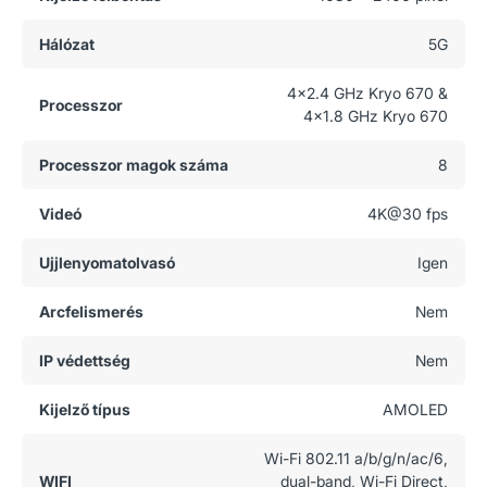
Hálózat
5G
4x2.4 GHz Kryo 670 &
Processzor
4x1.8 GHz Kryo 670
Processzor magok száma
8
Videó
4K@30 fps
Ujjlenyomatolvasó
Igen
Arcfelismerés
Nem
IP védettség
Nem
Kijelző típus
AMOLED
Wi-Fi 802.11 a/b/g/n/ac/6,
WIFI
dual-band, Wi-Fi Direct,