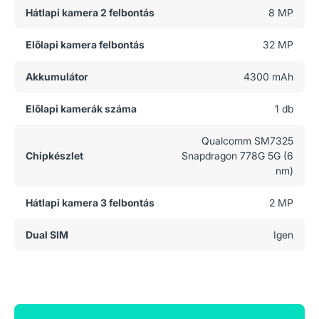
Hátlapi kamera 2 felbontás
8 MP
Előlapi kamera felbontás
32 MP
Akkumulátor
4300 mAh
Előlapi kamerák száma
1 db
Qualcomm SM7325
Chipkészlet
Snapdragon 778G 5G (6
nm)
Hátlapi kamera 3 felbontás
2 MP
Dual SIM
Igen