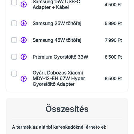
Samsung 15W USB-C
4 500 Ft
Adapter + Kábel
Samsung 25W töltőfej
5 990 Ft
Samsung 45W töltőfej
7 990 Ft
Prémium Gyorstöltő 33W
6 500 Ft
Gyári, Dobozos Xiaomi
MDY-12-EH 67W Hyper
8 500 Ft
Gyorstöltő Adapter
Összesítés
A termék az alábbi kereskedőknél érhető el: