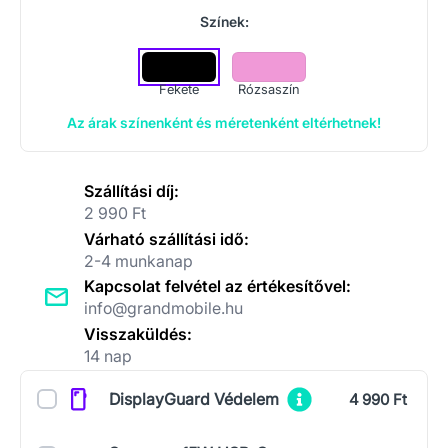
Színek:
Fekete
Rózsaszín
Az árak színenként és méretenként eltérhetnek!
Szállítási díj:
2 990 Ft
Várható szállítási idő:
2-4 munkanap
Kapcsolat felvétel az értékesítővel:
info@grandmobile.hu
Visszaküldés:
14 nap
Kiegészítők
DisplayGuard Védelem
4 990 Ft