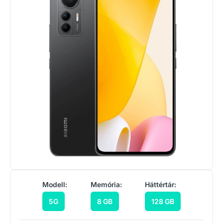
Modell:
Memória:
Háttértár:
5G
8 GB
128 GB