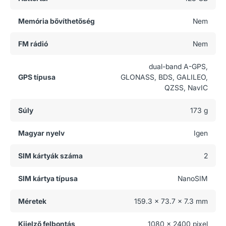
Memória bővíthetőség
Nem
FM rádió
Nem
dual-band A-GPS,
GPS típusa
GLONASS, BDS, GALILEO,
QZSS, NavIC
Súly
173 g
Magyar nyelv
Igen
SIM kártyák száma
2
SIM kártya típusa
NanoSIM
Méretek
159.3 x 73.7 x 7.3 mm
Kijelző felbontás
1080 x 2400 pixel