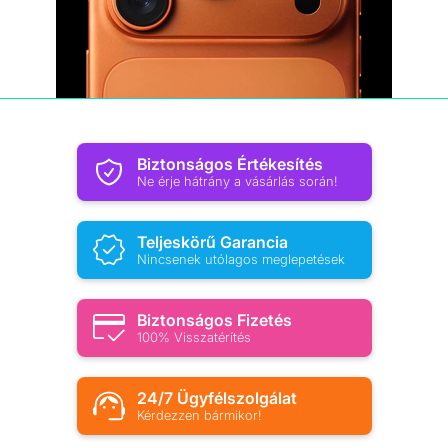
Biztonságos Értékesítés
Ne érje hátrány a vásárlás során!
Teljeskörű Garancia
Nincsenek utólagos meglepetések
Biztonságos Fizetés
100% Visszatérítés
24/7 Ügyfélszolgálat
Kérdezzen bármikor!