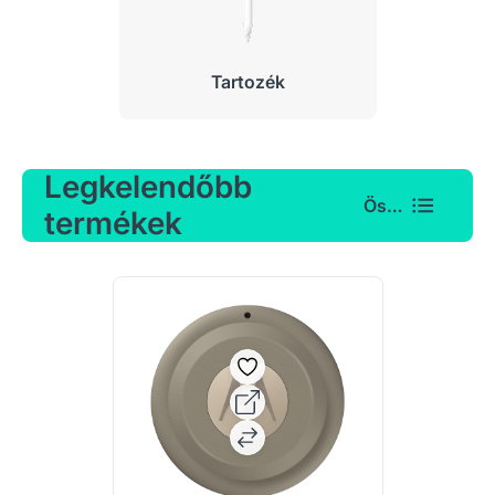
Tartozék
Legkelendőbb
Összes
termékek