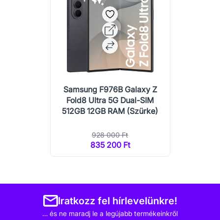
Samsung F976B Galaxy Z
Fold8 Ultra 5G Dual-SIM
512GB 12GB RAM (Szürke)
928 000 Ft
835 200 Ft
Iratkozz fel hírlevelünkre!
… és ne maradj le a legújabb termékeinkről