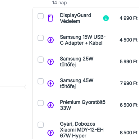
14 nap
Kiegészítők
DisplayGuard
4 990 Ft
Védelem
Samsung 15W USB-
4 500 Ft
C Adapter + Kábel
Samsung 25W
5 990 Ft
töltőfej
Samsung 45W
7 990 Ft
töltőfej
Prémium Gyorstöltő
6 500 Ft
33W
Gyári, Dobozos
Xiaomi MDY-12-EH
8 500 Ft
67W Hyper