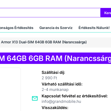
Ker
onságos Értékesítés
Garancia és Szerviz
Értékesíts Nálunk!
e Armor X13 Dual-SIM 64GB 6GB RAM (Narancssárga)
IM 64GB 6GB RAM (Narancssár
Szállítási díj:
2 990 Ft
Várható szállítási idő:
2-4 munkanap
Kapcsolat felvétel az értékesítővel:
info@grandmobile.hu
Visszaküldés: