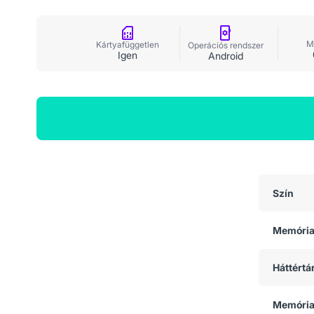
M
Kártyafüggetlen
Operációs rendszer
Igen
Android
Általános adatok
Szín
Memóri
Háttértá
Memória