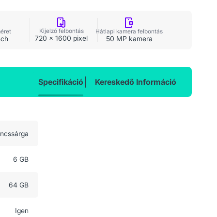
Kijelző felbontás
méret
Hátlapi kamera felbontás
720 x 1600 pixel
nch
50 MP kamera
Specifikáció
Kereskedő Információ
ncssárga
6 GB
64 GB
Igen