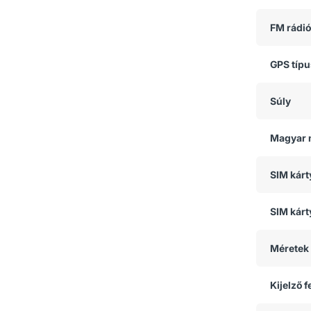
FM rádió
GPS típ
Súly
Magyar 
SIM kár
SIM kárt
Méretek
Kijelző 