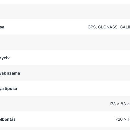
usa
GPS, GLONASS, GALI
nyelv
tyák száma
ya típusa
173 x 83 
felbontás
720 x 1