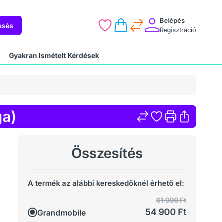
Belépés
esés
Regisztráció
Gyakran Ismételt Kérdések
ga)
Összesítés
A termék az alábbi kereskedőknél érhető el:
61 000 Ft
54 900 Ft
Grandmobile