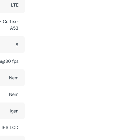
LTE
z Cortex-
A53
8
p@30 fps
Nem
Nem
Igen
IPS LCD