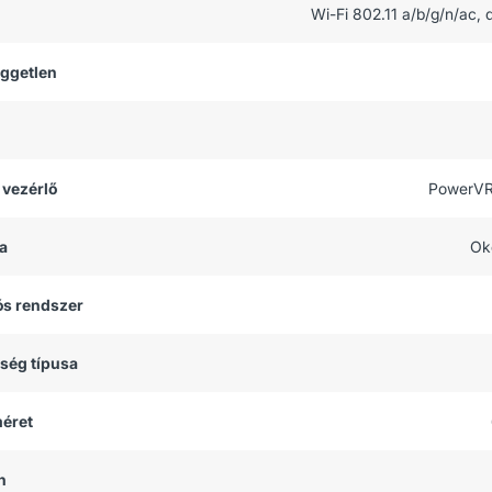
Wi-Fi 802.11 a/b/g/n/ac, 
üggetlen
 vezérlő
PowerV
a
Ok
ós rendszer
tség típusa
méret
h