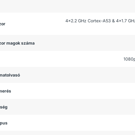
4x2.2 GHz Cortex-A53 & 4x1.7 GH
zor
zor magok száma
1080
matolvasó
smerés
tség
ípus