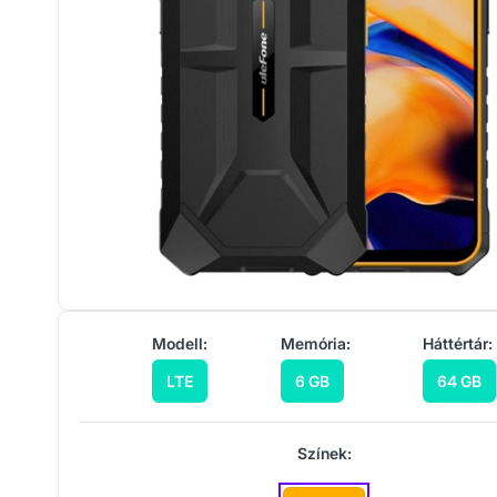
Modell:
Memória:
Háttértár:
LTE
6 GB
64 GB
Színek: