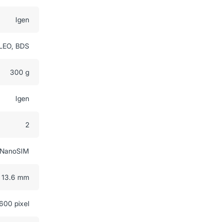
Igen
LEO, BDS
300 g
Igen
2
NanoSIM
x 13.6 mm
600 pixel