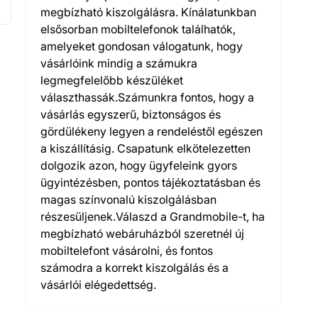
megbízható kiszolgálásra. Kínálatunkban
elsősorban mobiltelefonok találhatók,
amelyeket gondosan válogatunk, hogy
vásárlóink mindig a számukra
legmegfelelőbb készüléket
választhassák.Számunkra fontos, hogy a
vásárlás egyszerű, biztonságos és
gördülékeny legyen a rendeléstől egészen
a kiszállításig. Csapatunk elkötelezetten
dolgozik azon, hogy ügyfeleink gyors
ügyintézésben, pontos tájékoztatásban és
magas színvonalú kiszolgálásban
részesüljenek.Válaszd a Grandmobile-t, ha
megbízható webáruházból szeretnél új
mobiltelefont vásárolni, és fontos
számodra a korrekt kiszolgálás és a
vásárlói elégedettség.