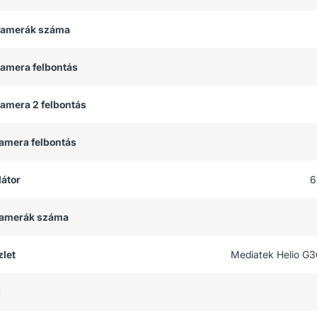
 kamerák száma
kamera felbontás
kamera 2 felbontás
kamera felbontás
átor
6
 kamerák száma
let
Mediatek Helio G3
M