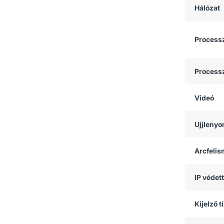
Hálózat
Process
Process
Videó
Ujjlenyo
Arcfeli
IP védet
Kijelző t