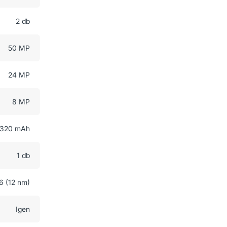
2 db
50 MP
24 MP
8 MP
320 mAh
1 db
6 (12 nm)
Igen