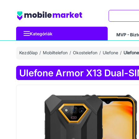
Keresés
Kategóriák
MVP - Bizt
Kezdőlap
Mobiltelefon
Okostelefon
Ulefone
Ulefon
Ulefone Armor X13 Dual-S