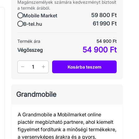
Magánszemélyek számára kedvezményt biztosít
a termék árából.
59 800 Ft
Mobile Market
61 990 Ft
B-tel.hu
Termék ára
54 900 Ft
54 900 Ft
Végösszeg
Mennyiség
Kosárba teszem
Grandmobile
A Grandmobile a Mobilmarket online
piactér megbízható partnere, ahol kiemelt
figyelmet fordítunk a minőségi termékekre,
a versenyképes árakra és a gyors,