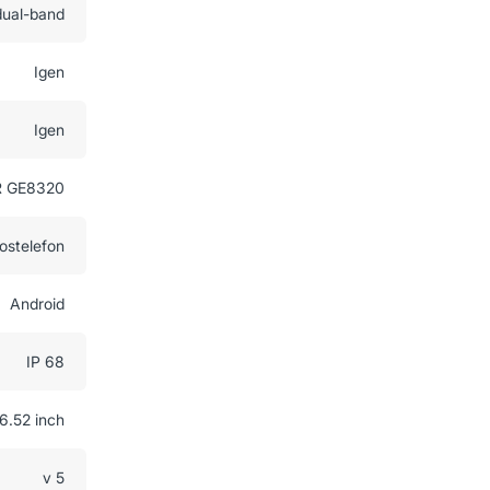
dual-band
Igen
Igen
R GE8320
ostelefon
Android
IP 68
6.52 inch
v 5