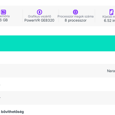
emória
Grafikus vezérlő
Processzor magok száma
Kijelző 
6 GB
PowerVR GE8320
8 processzor
6.52 i
Nara
a
r
 bővíthetőség