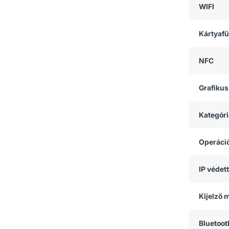
WIFI
Kártyaf
NFC
Grafikus
Kategóri
Operáci
IP védet
Kijelző 
Bluetoot