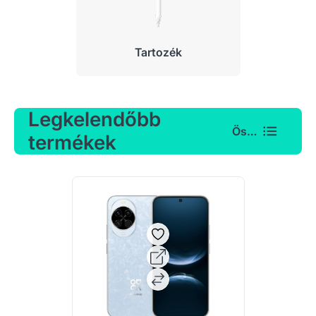
Tartozék
Legkelendőbb
Összes
termékek