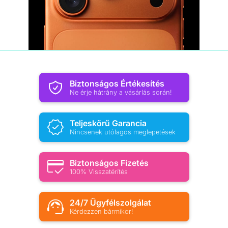
Biztonságos Értékesítés
Ne érje hátrány a vásárlás során!
Teljeskörű Garancia
Nincsenek utólagos meglepetések
Biztonságos Fizetés
100% Visszatérítés
24/7 Ügyfélszolgálat
Kérdezzen bármikor!