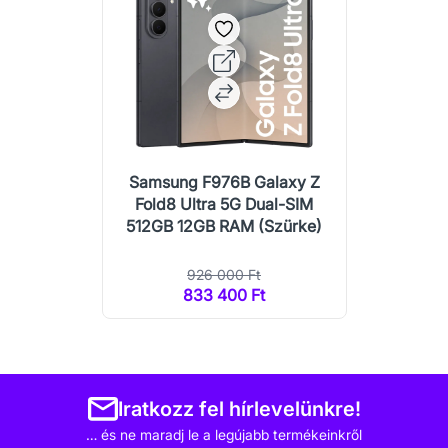
Samsung F976B Galaxy Z
Fold8 Ultra 5G Dual-SIM
512GB 12GB RAM (Szürke)
926 000 Ft
833 400 Ft
Iratkozz fel hírlevelünkre!
… és ne maradj le a legújabb termékeinkről