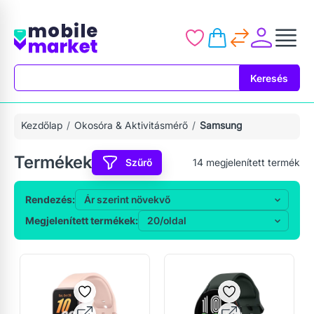
Keresés
Keresés
Kezdőlap
Okosóra & Aktivitásmérő
Samsung
Termékek
Szűrő
14
megjelenített termék
Rendezés:
Megjelenített termékek: