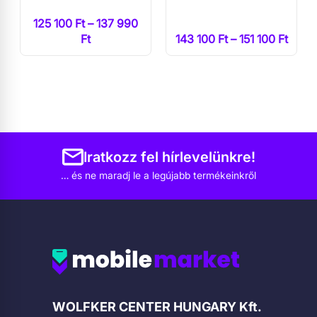
125 100 Ft – 137 990
Ft
143 100 Ft – 151 100 Ft
Iratkozz fel hírlevelünkre!
… és ne maradj le a legújabb termékeinkről
Cégadatok
WOLFKER CENTER HUNGARY Kft.