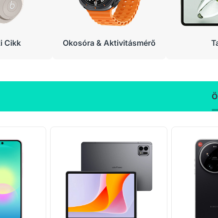
 Cikk
Okosóra & Aktivitásmérő
T
Ö