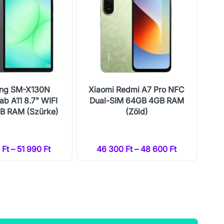
ng SM-X130N
Xiaomi Redmi A7 Pro NFC
Xi
ab A11 8.7" WIFI
Dual-SIM 64GB 4GB RAM
Du
B RAM (Szürke)
(Zöld)
Ft – 51 990 Ft
46 300 Ft – 48 600 Ft