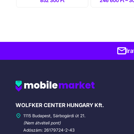
 Ft
852 300 Ft
246 600 Ft – 3
Ir
Cégadatok
WOLFKER CENTER HUNGARY Kft.
1115 Budapest, Sárbogárdi út 21.
(Nem átvételi pont)
Adószám: 26179724-2-43