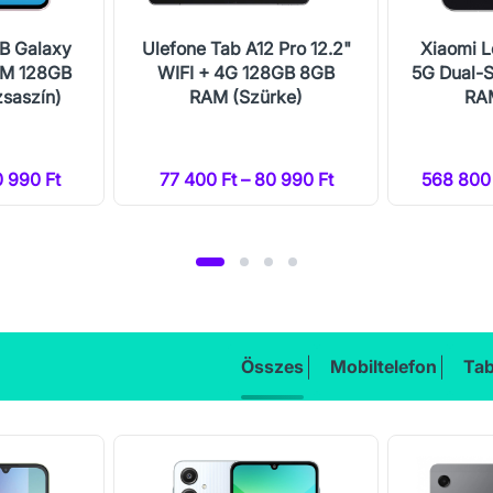
B Galaxy
Ulefone Tab A12 Pro 12.2"
Xiaomi L
IM 128GB
WIFI + 4G 128GB 8GB
5G Dual-
saszín)
RAM (Szürke)
RAM
0 990 Ft
77 400 Ft – 80 990 Ft
568 800 
Összes
Mobiltelefon
Tab