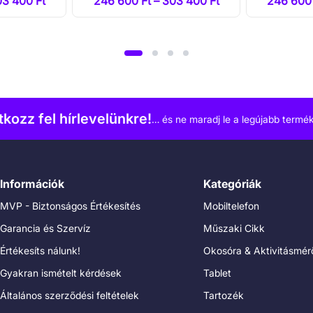
03 400 Ft
246 600 Ft – 303 400 Ft
246 600 
atkozz fel hírlevelünkre!
… és ne maradj le a legújabb termék
Információk
Kategóriák
MVP - Biztonságos Értékesítés
Mobiltelefon
Garancia és Szervíz
Műszaki Cikk
Értékesíts nálunk!
Okosóra & Aktivitásmér
Gyakran ismételt kérdések
Tablet
Általános szerződési feltételek
Tartozék