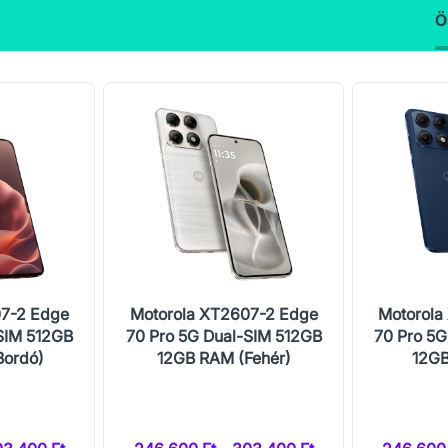
Ö
07-2 Edge
Motorola XT2607-2 Edge
Motorola
SIM 512GB
70 Pro 5G Dual-SIM 512GB
70 Pro 5G
Bordó)
12GB RAM (Fehér)
12GB