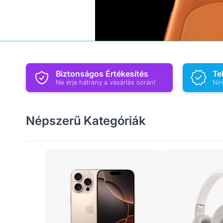
Biztonságos Értékesítés
Te
Ne érje hátrány a vásárlás során!
Nin
Népszerű Kategóriák