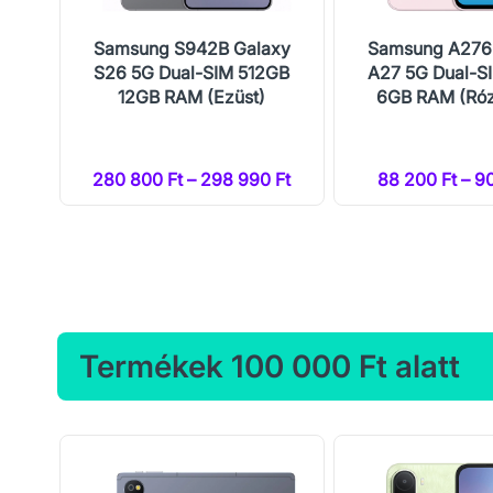
al-
Samsung S942B Galaxy
Samsung A276
M
S26 5G Dual-SIM 512GB
A27 5G Dual-S
12GB RAM (Ezüst)
6GB RAM (Róz
Ft
280 800 Ft – 298 990 Ft
88 200 Ft – 9
Termékek 100 000 Ft alatt