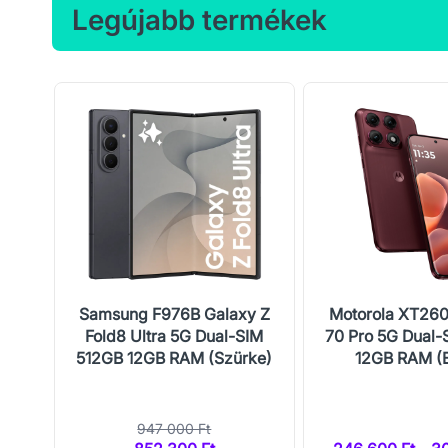
Legújabb termékek
al-
Samsung F976B Galaxy Z
Motorola XT26
M
Fold8 Ultra 5G Dual-SIM
70 Pro 5G Dual-
512GB 12GB RAM (Szürke)
12GB RAM (
947 000 Ft