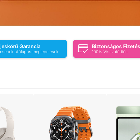
ljeskörű Garancia
Biztonságos Fizeté
csenek utólagos meglepetések
100% Visszatérítés