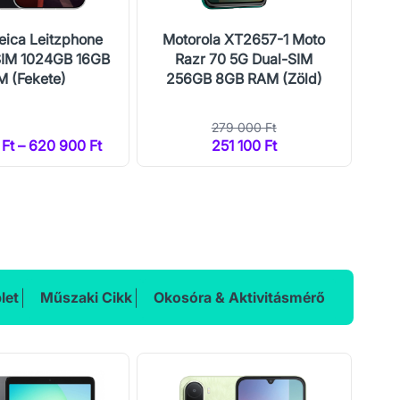
eica Leitzphone
Motorola XT2657-1 Moto
Mo
SIM 1024GB 16GB
Razr 70 5G Dual-SIM
 (Fekete)
256GB 8GB RAM (Zöld)
25
279 000 Ft
Ft – 620 900 Ft
251 100 Ft
2
let
Műszaki Cikk
Okosóra & Aktivitásmérő