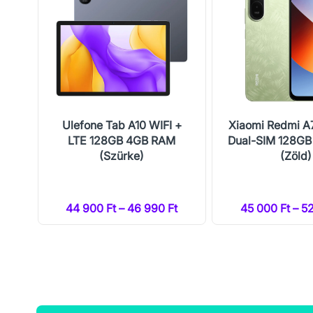
r)
Ulefone Tab A10 WIFI +
Xiaomi Redmi A
LTE 128GB 4GB RAM
Dual-SIM 128G
(Szürke)
(Zöld)
44 900 Ft – 46 990 Ft
45 000 Ft – 5