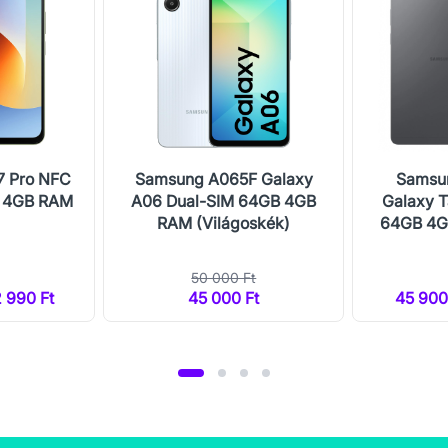
7 Pro NFC
Samsung A065F Galaxy
Samsu
B 4GB RAM
A06 Dual-SIM 64GB 4GB
Galaxy T
RAM (Világoskék)
64GB 4G
50 000 Ft
2 990 Ft
45 000 Ft
45 900 