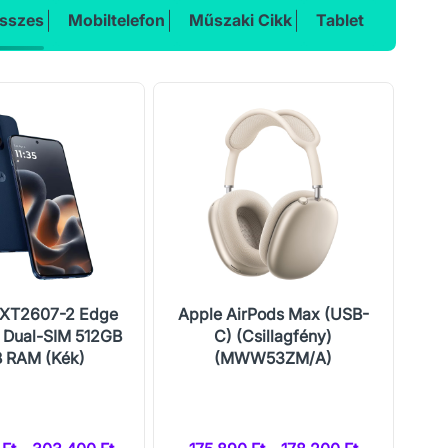
sszes
Mobiltelefon
Műszaki Cikk
Tablet
 XT2607-2 Edge
Apple AirPods Max (USB-
Ho
 Dual-SIM 512GB
C) (Csillagfény)
 RAM (Kék)
(MWW53ZM/A)