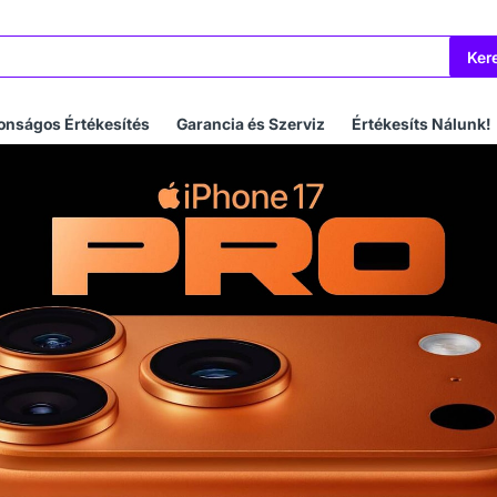
Ker
onságos Értékesítés
Garancia és Szerviz
Értékesíts Nálunk!