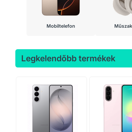
Mobiltelefon
Műszaki
Legkelendőbb termékek