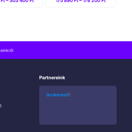
Ft – 303 400 Ft
175 890 Ft – 178 200 Ft
einkről
Partnereink
ő