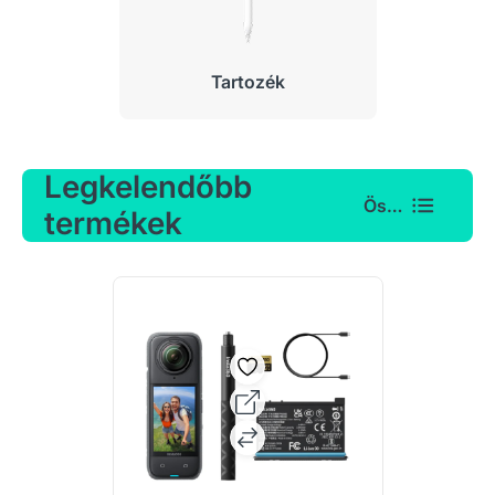
Tartozék
Legkelendőbb
Összes
termékek