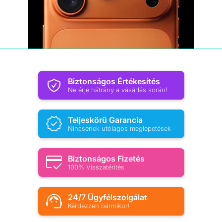
Biztonságos Értékesítés
Ne érje hátrány a vásárlás során!
Teljeskörű Garancia
Nincsenek utólagos meglepetések
Biztonságos Fizetés
100% Visszatérítés
24/7 Ügyfélszolgálat
Kérdezzen bármikor!