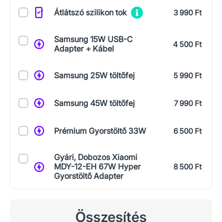
Átlátszó szilikon tok
3 990 Ft
Samsung 15W USB-C
4 500 Ft
Adapter + Kábel
Samsung 25W töltőfej
5 990 Ft
Samsung 45W töltőfej
7 990 Ft
Prémium Gyorstöltő 33W
6 500 Ft
Gyári, Dobozos Xiaomi
MDY-12-EH 67W Hyper
8 500 Ft
Gyorstöltő Adapter
Összesítés