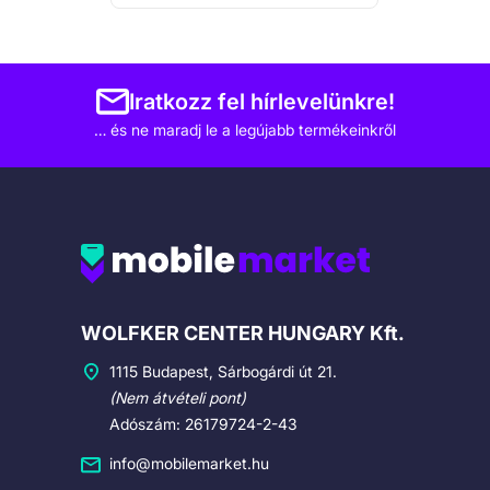
Iratkozz fel hírlevelünkre!
… és ne maradj le a legújabb termékeinkről
Cégadatok
WOLFKER CENTER HUNGARY Kft.
1115 Budapest, Sárbogárdi út 21.
(Nem átvételi pont)
Adószám: 26179724-2-43
info@mobilemarket.hu