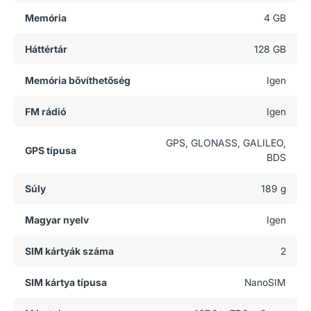
Memória
4 GB
Háttértár
128 GB
Memória bővíthetőség
Igen
FM rádió
Igen
GPS, GLONASS, GALILEO,
GPS típusa
BDS
Súly
189 g
Magyar nyelv
Igen
SIM kártyák száma
2
SIM kártya típusa
NanoSIM