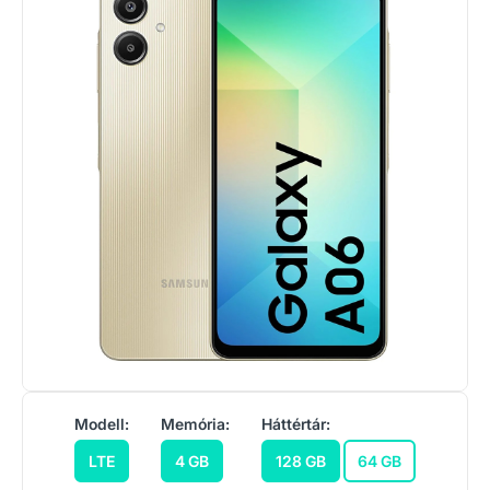
Modell:
Memória:
Háttértár:
LTE
4 GB
128 GB
64 GB