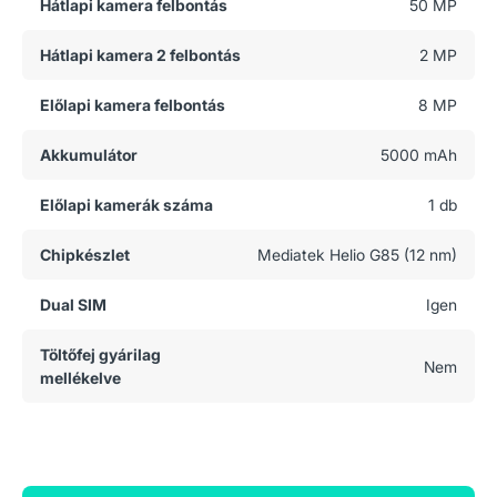
Hátlapi kamera felbontás
50 MP
Hátlapi kamera 2 felbontás
2 MP
Előlapi kamera felbontás
8 MP
Akkumulátor
5000 mAh
Előlapi kamerák száma
1 db
Chipkészlet
Mediatek Helio G85 (12 nm)
Dual SIM
Igen
Töltőfej gyárilag
Nem
mellékelve