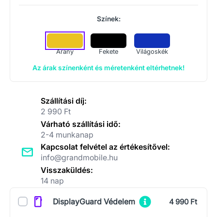
Színek:
Arany
Fekete
Világoskék
Az árak színenként és méretenként eltérhetnek!
Szállítási díj:
2 990 Ft
Várható szállítási idő:
2-4 munkanap
Kapcsolat felvétel az értékesítővel:
info@grandmobile.hu
Visszaküldés:
14 nap
Kiegészítők
DisplayGuard Védelem
4 990 Ft