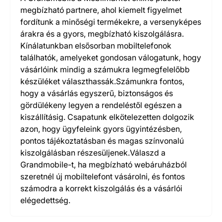
megbízható partnere, ahol kiemelt figyelmet
fordítunk a minőségi termékekre, a versenyképes
árakra és a gyors, megbízható kiszolgálásra.
Kínálatunkban elsősorban mobiltelefonok
találhatók, amelyeket gondosan válogatunk, hogy
vásárlóink mindig a számukra legmegfelelőbb
készüléket választhassák.Számunkra fontos,
hogy a vásárlás egyszerű, biztonságos és
gördülékeny legyen a rendeléstől egészen a
kiszállításig. Csapatunk elkötelezetten dolgozik
azon, hogy ügyfeleink gyors ügyintézésben,
pontos tájékoztatásban és magas színvonalú
kiszolgálásban részesüljenek.Válaszd a
Grandmobile-t, ha megbízható webáruházból
szeretnél új mobiltelefont vásárolni, és fontos
számodra a korrekt kiszolgálás és a vásárlói
elégedettség.