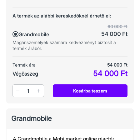
A termék az alábbi kereskedőknél érhető el:
60 000 Ft
54 000 Ft
Grandmobile
Magánszemélyek számára kedvezményt biztosít a
termék árából.
Termék ára
54 000 Ft
54 000 Ft
Végösszeg
Mennyiség
Kosárba teszem
Grandmobile
A Grandmobile a Mobilmarket online piactér