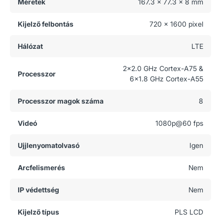
Méretek
167.3 x 77.3 x 8 mm
Kijelző felbontás
720 x 1600 pixel
Hálózat
LTE
2x2.0 GHz Cortex-A75 &
Processzor
6x1.8 GHz Cortex-A55
Processzor magok száma
8
Videó
1080p@60 fps
Ujjlenyomatolvasó
Igen
Arcfelismerés
Nem
IP védettség
Nem
Kijelző típus
PLS LCD