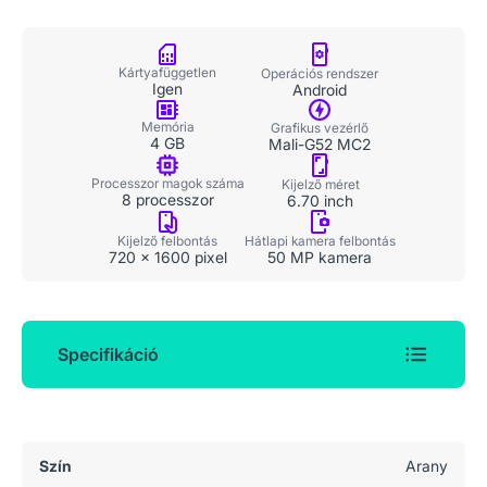
Kártyafüggetlen
Operációs rendszer
Igen
Android
Memória
Grafikus vezérlő
4 GB
Mali-G52 MC2
Processzor magok száma
Kijelző méret
8 processzor
6.70 inch
Kijelző felbontás
Hátlapi kamera felbontás
720 x 1600 pixel
50 MP kamera
Specifikáció
Általános adatok
Szín
Arany