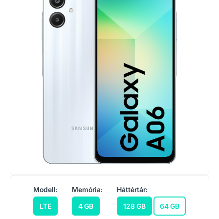
Modell:
Memória:
Háttértár:
LTE
4 GB
128 GB
64 GB