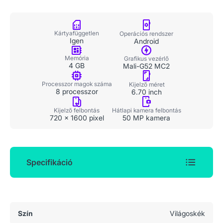
Kártyafüggetlen
Operációs rendszer
Igen
Android
Memória
Grafikus vezérlő
4 GB
Mali-G52 MC2
Processzor magok száma
Kijelző méret
8 processzor
6.70 inch
Kijelző felbontás
Hátlapi kamera felbontás
720 x 1600 pixel
50 MP kamera
Specifikáció
Általános adatok
Szín
Világoskék