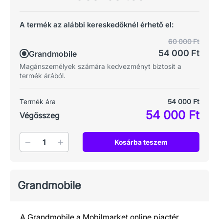
A termék az alábbi kereskedőknél érhető el:
60 000 Ft
54 000 Ft
Grandmobile
Magánszemélyek számára kedvezményt biztosít a
termék árából.
Termék ára
54 000 Ft
54 000 Ft
Végösszeg
Mennyiség
Kosárba teszem
Grandmobile
A Grandmobile a Mobilmarket online piactér