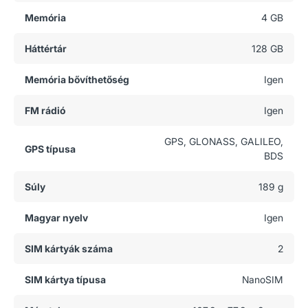
Memória
4 GB
Háttértár
128 GB
Memória bővíthetőség
Igen
FM rádió
Igen
GPS, GLONASS, GALILEO,
GPS típusa
BDS
Súly
189 g
Magyar nyelv
Igen
SIM kártyák száma
2
SIM kártya típusa
NanoSIM