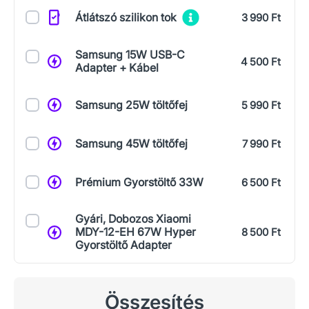
Átlátszó szilikon tok
3 990 Ft
Samsung 15W USB-C
4 500 Ft
Adapter + Kábel
Samsung 25W töltőfej
5 990 Ft
Samsung 45W töltőfej
7 990 Ft
Prémium Gyorstöltő 33W
6 500 Ft
Gyári, Dobozos Xiaomi
MDY-12-EH 67W Hyper
8 500 Ft
Gyorstöltő Adapter
Összesítés