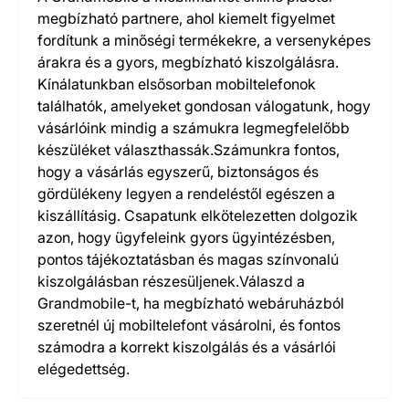
megbízható partnere, ahol kiemelt figyelmet
fordítunk a minőségi termékekre, a versenyképes
árakra és a gyors, megbízható kiszolgálásra.
Kínálatunkban elsősorban mobiltelefonok
találhatók, amelyeket gondosan válogatunk, hogy
vásárlóink mindig a számukra legmegfelelőbb
készüléket választhassák.Számunkra fontos,
hogy a vásárlás egyszerű, biztonságos és
gördülékeny legyen a rendeléstől egészen a
kiszállításig. Csapatunk elkötelezetten dolgozik
azon, hogy ügyfeleink gyors ügyintézésben,
pontos tájékoztatásban és magas színvonalú
kiszolgálásban részesüljenek.Válaszd a
Grandmobile-t, ha megbízható webáruházból
szeretnél új mobiltelefont vásárolni, és fontos
számodra a korrekt kiszolgálás és a vásárlói
elégedettség.