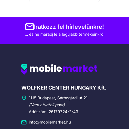
Iratkozz fel hírlevelünkre!
… és ne maradj le a legújabb termékeinkről
Cégadatok
WOLFKER CENTER HUNGARY Kft.
1115 Budapest, Sárbogárdi út 21.
(Nem átvételi pont)
Adószám: 26179724-2-43
info@mobilemarket.hu