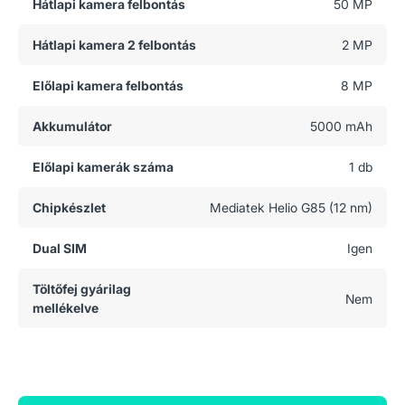
Hátlapi kamera felbontás
50 MP
Hátlapi kamera 2 felbontás
2 MP
Előlapi kamera felbontás
8 MP
Akkumulátor
5000 mAh
Előlapi kamerák száma
1 db
Chipkészlet
Mediatek Helio G85 (12 nm)
Dual SIM
Igen
Töltőfej gyárilag
Nem
mellékelve