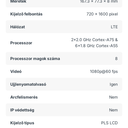
Méretek
167.3 x 77.3 x 8 mm
Kijelző felbontás
720 x 1600 pixel
Hálózat
LTE
2x2.0 GHz Cortex-A75 &
Processzor
6x1.8 GHz Cortex-A55
Processzor magok száma
8
Videó
1080p@60 fps
Ujjlenyomatolvasó
Igen
Arcfelismerés
Nem
IP védettség
Nem
Kijelző típus
PLS LCD