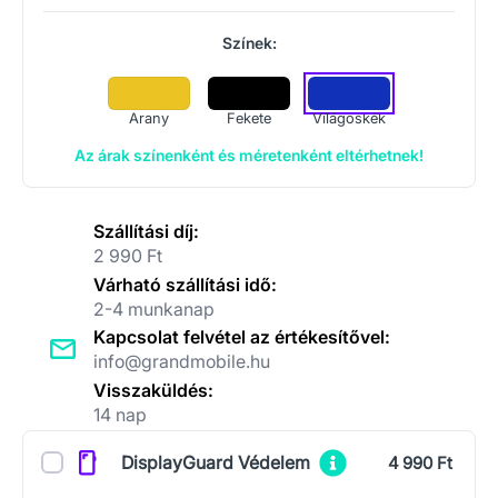
Színek:
Arany
Fekete
Világoskék
Az árak színenként és méretenként eltérhetnek!
Szállítási díj:
2 990 Ft
Várható szállítási idő:
2-4 munkanap
Kapcsolat felvétel az értékesítővel:
info@grandmobile.hu
Visszaküldés:
14 nap
Kiegészítők
DisplayGuard Védelem
4 990 Ft