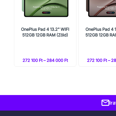
IFI
OnePlus Pad 4 13.2" WIFI
OnePlus Pad 4 1
AM
512GB 12GB RAM (Zöld)
512GB 12GB RA
Ft
272 100 Ft – 284 000 Ft
272 100 Ft – 2
Ir