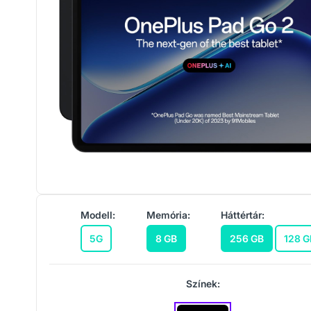
Modell:
Memória:
Háttértár:
5G
8 GB
256 GB
128 G
Színek: