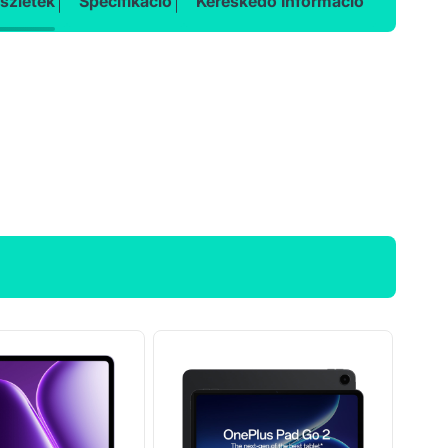
szletek
Specifikáció
Kereskedő Információ