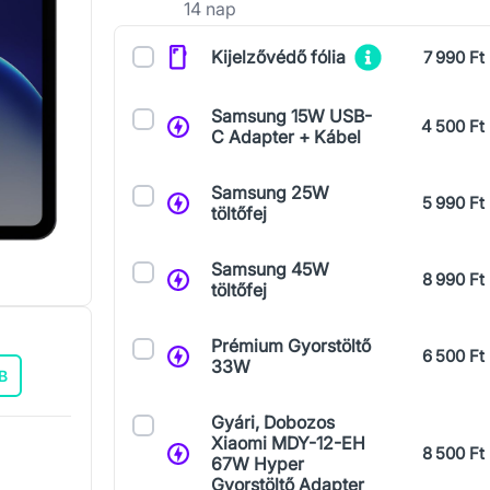
14 nap
Kiegészítők
Kijelzővédő fólia
7 990 Ft
Samsung 15W USB-
4 500 Ft
C Adapter + Kábel
Samsung 25W
5 990 Ft
töltőfej
Samsung 45W
8 990 Ft
töltőfej
Prémium Gyorstöltő
6 500 Ft
33W
B
Gyári, Dobozos
Xiaomi MDY-12-EH
8 500 Ft
67W Hyper
Gyorstöltő Adapter