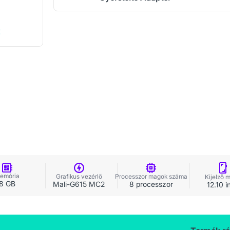
!
emória
Grafikus vezérlő
Processzor magok száma
Kijelző 
8 GB
Mali-G615 MC2
8 processzor
12.10 i