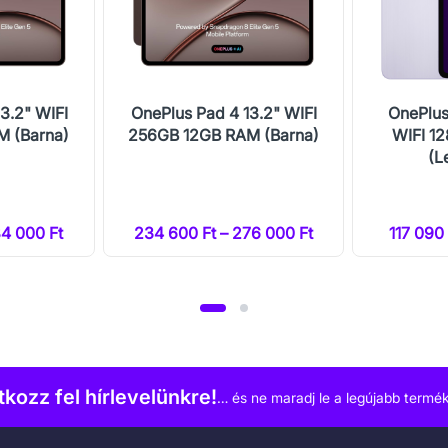
3.2" WIFI
OnePlus Pad 4 13.2" WIFI
OnePlus
M (Barna)
256GB 12GB RAM (Barna)
WIFI 1
(L
84 000 Ft
234 600 Ft – 276 000 Ft
117 090 
atkozz fel hírlevelünkre!
… és ne maradj le a legújabb termék