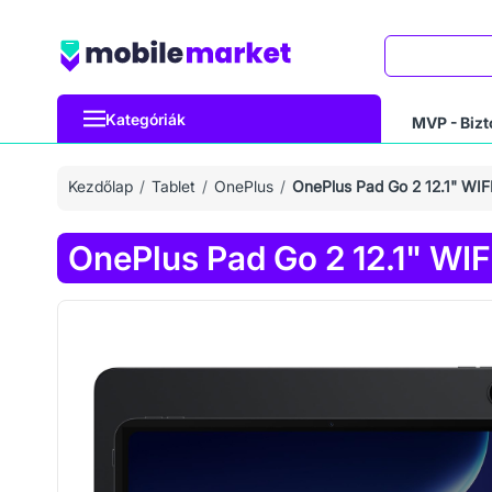
Keresés
Kategóriák
MVP - Bizt
Kezdőlap
Tablet
OnePlus
OnePlus Pad Go 2 12.1" WI
OnePlus Pad Go 2 12.1" WI