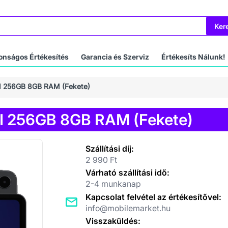
Ker
onságos Értékesítés
Garancia és Szerviz
Értékesíts Nálunk!
FI 256GB 8GB RAM (Fekete)
FI 256GB 8GB RAM (Fekete)
Szállítási díj:
2 990 Ft
Várható szállítási idő:
2-4 munkanap
Kapcsolat felvétel az értékesítővel:
info@mobilemarket.hu
Visszaküldés: