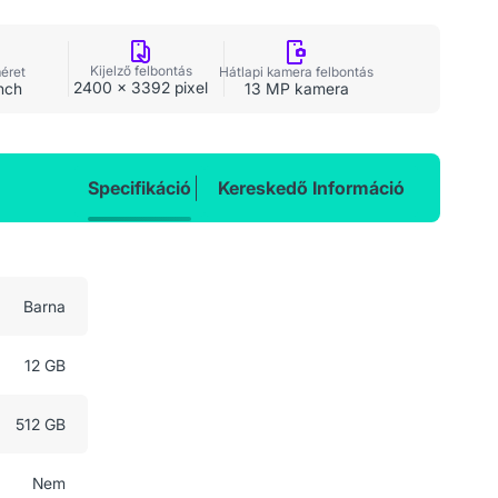
Kijelző felbontás
méret
Hátlapi kamera felbontás
2400 x 3392 pixel
nch
13 MP kamera
Specifikáció
Kereskedő Információ
Barna
12 GB
512 GB
Nem