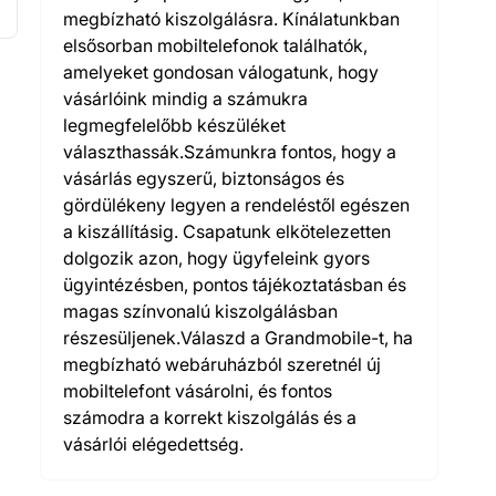
megbízható kiszolgálásra. Kínálatunkban
elsősorban mobiltelefonok találhatók,
amelyeket gondosan válogatunk, hogy
vásárlóink mindig a számukra
legmegfelelőbb készüléket
választhassák.Számunkra fontos, hogy a
vásárlás egyszerű, biztonságos és
gördülékeny legyen a rendeléstől egészen
a kiszállításig. Csapatunk elkötelezetten
dolgozik azon, hogy ügyfeleink gyors
ügyintézésben, pontos tájékoztatásban és
magas színvonalú kiszolgálásban
részesüljenek.Válaszd a Grandmobile-t, ha
megbízható webáruházból szeretnél új
mobiltelefont vásárolni, és fontos
számodra a korrekt kiszolgálás és a
vásárlói elégedettség.