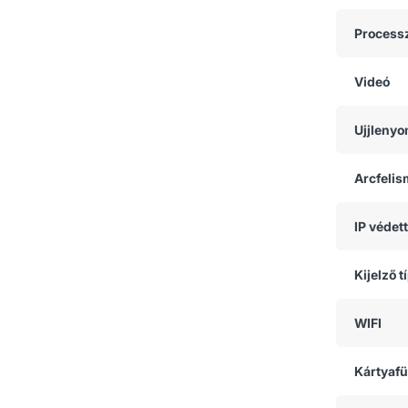
Process
Videó
Ujjlenyo
Arcfeli
IP védet
Kijelző t
WIFI
Kártyaf