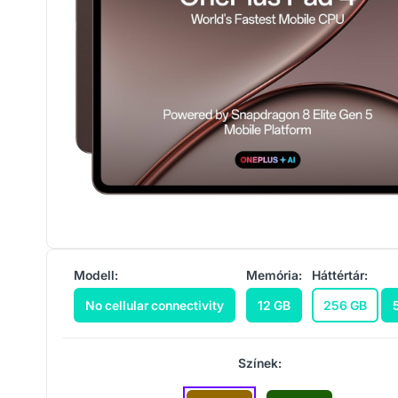
Modell:
Memória:
Háttértár:
No cellular connectivity
12 GB
256 GB
Színek: