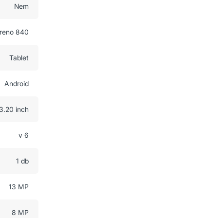
Nem
reno 840
Tablet
Android
3.20 inch
v 6
1 db
13 MP
8 MP