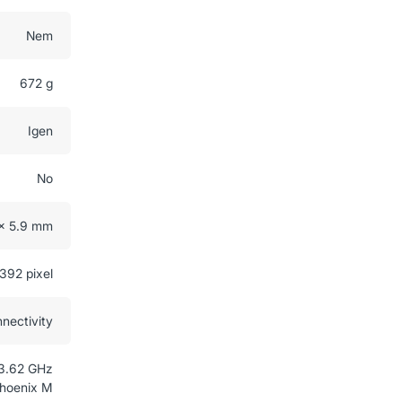
Nem
672 g
Igen
No
 x 5.9 mm
392 pixel
nnectivity
3.62 GHz
hoenix M