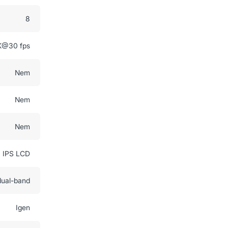
8
K@30 fps
Nem
Nem
Nem
IPS LCD
 dual-band
Igen