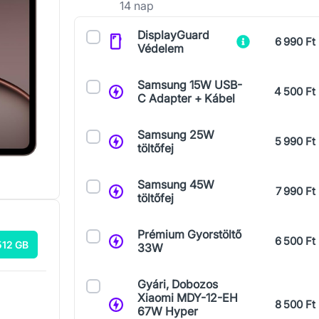
14 nap
Kiegészítők
DisplayGuard
6 990 Ft
Védelem
Samsung 15W USB-
4 500 Ft
C Adapter + Kábel
Samsung 25W
5 990 Ft
töltőfej
Samsung 45W
7 990 Ft
töltőfej
Prémium Gyorstöltő
6 500 Ft
512 GB
33W
Gyári, Dobozos
Xiaomi MDY-12-EH
8 500 Ft
67W Hyper