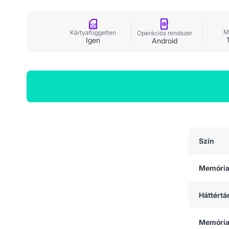
M
Kártyafüggetlen
Operációs rendszer
Igen
Android
Általános adatok
Szín
Memóri
Háttértá
Memória