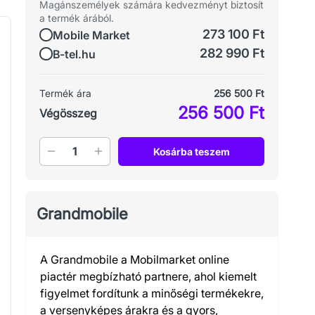
Magánszemélyek számára kedvezményt biztosít
a termék árából.
273 100 Ft
Mobile Market
282 990 Ft
B-tel.hu
Termék ára
256 500 Ft
256 500 Ft
Végösszeg
Mennyiség
Kosárba teszem
Grandmobile
A Grandmobile a Mobilmarket online
piactér megbízható partnere, ahol kiemelt
figyelmet fordítunk a minőségi termékekre,
a versenyképes árakra és a gyors,