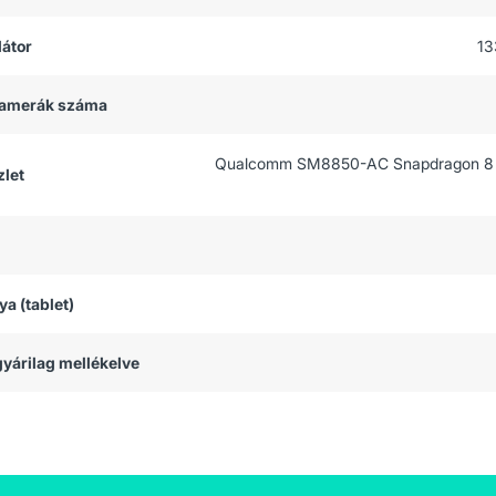
átor
13
 kamerák száma
Qualcomm SM8850-AC Snapdragon 8 E
let
ya (tablet)
 gyárilag mellékelve