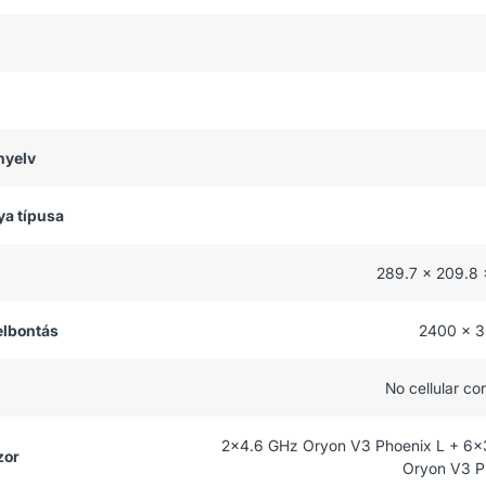
nyelv
ya típusa
289.7 x 209.8
felbontás
2400 x 3
No cellular co
2x4.6 GHz Oryon V3 Phoenix L + 6x
zor
Oryon V3 P