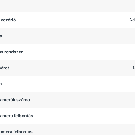
 vezérlő
Ad
a
ós rendszer
méret
1
h
 kamerák száma
kamera felbontás
kamera felbontás