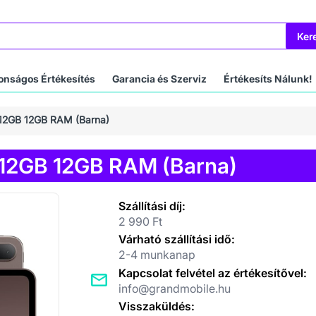
Ker
onságos Értékesítés
Garancia és Szerviz
Értékesíts Nálunk!
512GB 12GB RAM (Barna)
512GB 12GB RAM (Barna)
Szállítási díj:
2 990 Ft
Várható szállítási idő:
2-4 munkanap
Kapcsolat felvétel az értékesítővel:
info@grandmobile.hu
Visszaküldés: