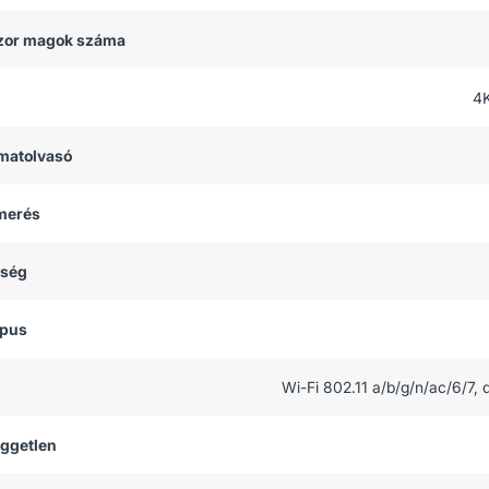
zor magok száma
4
matolvasó
smerés
tség
ípus
Wi-Fi 802.11 a/b/g/n/ac/6/7,
üggetlen