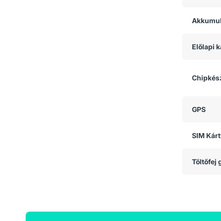
Akkumul
Előlapi
Chipkész
GPS
SIM Kárt
Töltőfej