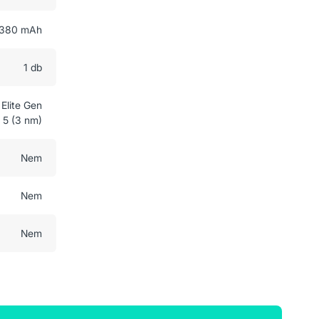
380 mAh
1 db
lite Gen
5 (3 nm)
Nem
Nem
Nem