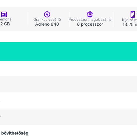
emória
Grafikus vezérlő
Processzor magok száma
Kijelző 
12 GB
Adreno 840
8 processzor
13.20 i
a
r
 bővíthetőség