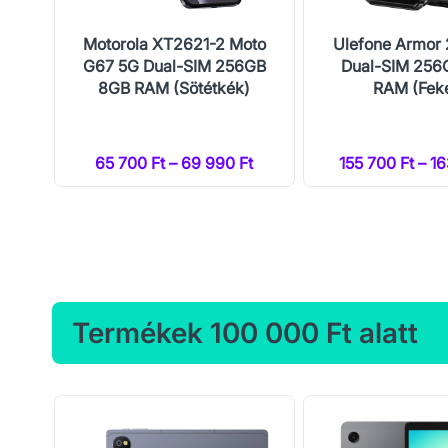
Max
Motorola XT2621-2 Moto
Ulefone Armor 
2GB
G67 5G Dual-SIM 256GB
Dual-SIM 256
)
8GB RAM (Sötétkék)
RAM (Fek
Ft
65 700 Ft – 69 990 Ft
155 700 Ft – 1
Termékek 100 000 Ft alatt