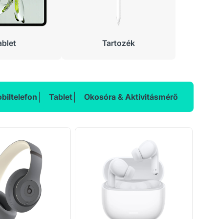
ablet
Tartozék
biltelefon
Tablet
Okosóra & Aktivitásmérő