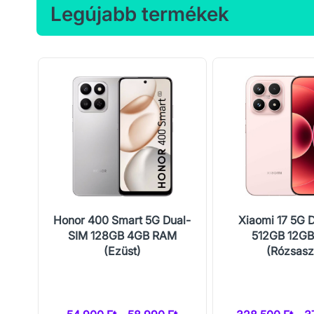
Legújabb termékek
al-
Honor 400 Smart 5G Dual-
Xiaomi 17 5G 
M
SIM 128GB 4GB RAM
512GB 12G
(Ezüst)
(Rózsasz