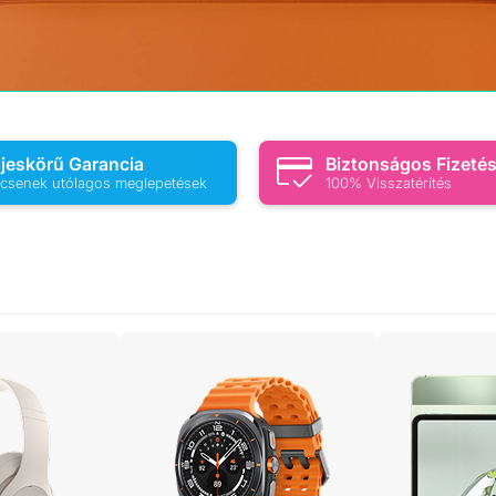
ljeskörű Garancia
Biztonságos Fizeté
csenek utólagos meglepetések
100% Visszatérítés