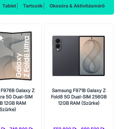
Tablet
Tartozék
Okosóra & Aktivitásmérő
F976B Galaxy Z
Samsung F971B Galaxy Z
Sa
tra 5G Dual-SIM
Fold8 5G Dual-SIM 256GB
Fl
B 12GB RAM
12GB RAM (Szürke)
1
(Szürke)