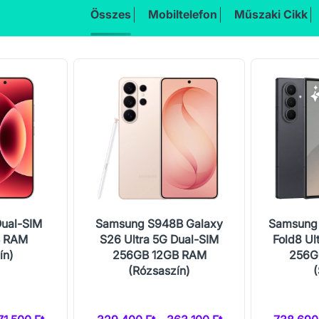
Összes
Mobiltelefon
Műszaki Cikk
Dual-SIM
Samsung S948B Galaxy
Samsung 
B RAM
S26 Ultra 5G Dual-SIM
Fold8 Ul
ín)
256GB 12GB RAM
256G
(Rózsaszín)