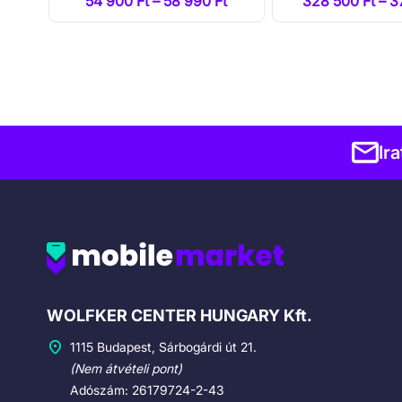
Ft
54 900 Ft – 58 990 Ft
328 500 Ft – 3
Ir
Cégadatok
WOLFKER CENTER HUNGARY Kft.
1115 Budapest, Sárbogárdi út 21.
(Nem átvételi pont)
Adószám: 26179724-2-43