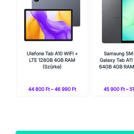
I +
Ulefone Tab A10 WIFI +
Samsung SM
M
LTE 128GB 4GB RAM
Galaxy Tab A11 
(Szürke)
64GB 4GB RAM 
t
44 800 Ft – 46 990 Ft
45 900 Ft – 5