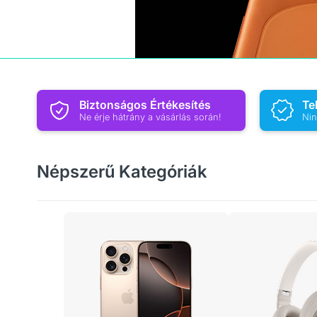
Biztonságos Értékesítés
Te
Ne érje hátrány a vásárlás során!
Nin
Népszerű Kategóriák