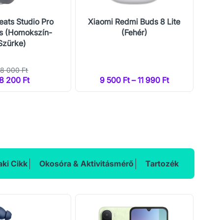
eats Studio Pro
Xiaomi Redmi Buds 8 Lite
Xi
s (Homokszín-
(Fehér)
Szürke)
8 000 Ft
8 200 Ft
9 500 Ft – 11 990 Ft
ki Cikk
Okosóra & Aktivitásmérő
Tartozék