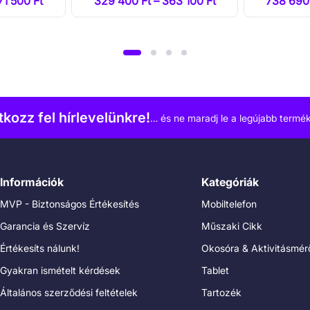
71 500 Ft
329 400 Ft – 363 100 Ft
738 690 
atkozz fel hírlevelünkre!
… és ne maradj le a legújabb termék
Információk
Kategóriák
MVP - Biztonságos Értékesítés
Mobiltelefon
Garancia és Szervíz
Műszaki Cikk
Értékesíts nálunk!
Okosóra & Aktivitásmér
Gyakran ismételt kérdések
Tablet
Általános szerződési feltételek
Tartozék