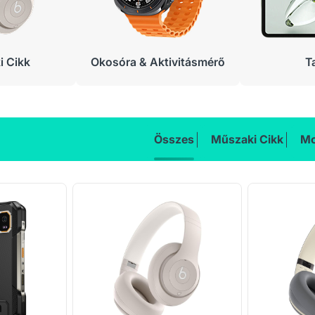
 Cikk
Okosóra & Aktivitásmérő
T
Összes
Műszaki Cikk
Mo