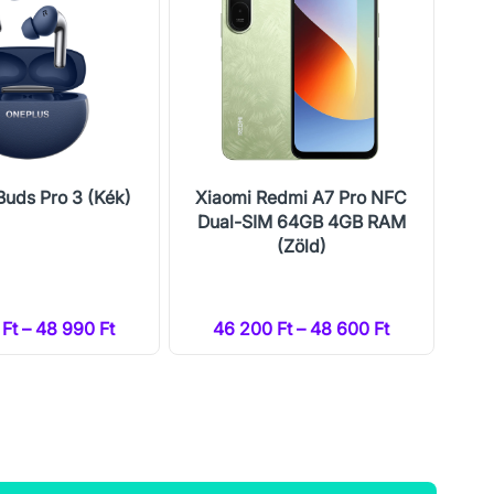
Buds Pro 3 (Kék)
Xiaomi Redmi A7 Pro NFC
Xi
Dual-SIM 64GB 4GB RAM
Du
(Zöld)
Ft – 48 990 Ft
46 200 Ft – 48 600 Ft