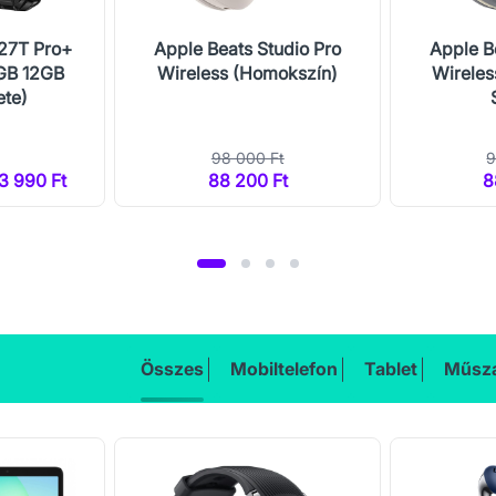
27T Pro+
Apple Beats Studio Pro
Apple B
GB 12GB
Wireless (Homokszín)
Wireles
ete)
98 000 Ft
9
63 990 Ft
88 200 Ft
8
Összes
Mobiltelefon
Tablet
Műsza