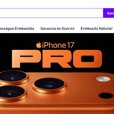
Ker
onságos Értékesítés
Garancia és Szerviz
Értékesíts Nálunk!