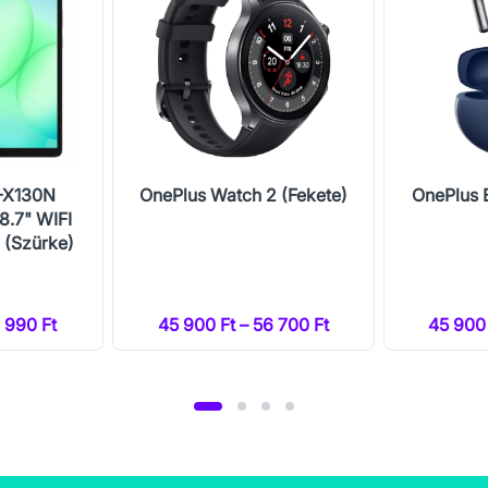
-X130N
OnePlus Watch 2 (Fekete)
OnePlus 
8.7" WIFI
(Szürke)
1 990 Ft
45 900 Ft – 56 700 Ft
45 900 