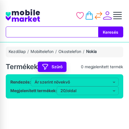
Keresés
Keresés
Kezdőlap
Mobiltelefon
Okostelefon
Nokia
Termékek
Szűrő
0
megjelenített termék
Rendezés:
Megjelenített termékek: