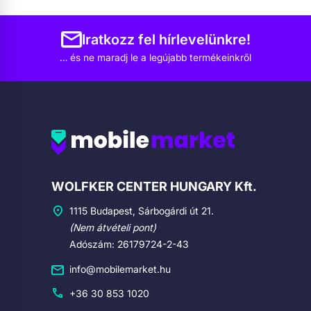
Iratkozz fel hírlevelünkre!
… és ne maradj le a legújabb termékeinkről
Cégadatok
WOLFKER CENTER HUNGARY Kft.
1115 Budapest, Sárbogárdi út 21.
(Nem átvételi pont)
Adószám: 26179724-2-43
info@mobilemarket.hu
+36 30 853 1020