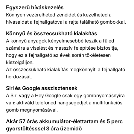
Egyszerű híváskezelés
Könnyen vezérelheted zenéidet és kezelheted a
hívásaidat a fejhallgatóval a rajta található gombokkal.
Könnyű és összecsukható kialakítás
A könnyű anyagok kényelmesebbé teszik a füled
számára a viselést és masszív felépítése biztosítja,
hogy ez a fejhallgató az évek során tökéletesen
kiszolgáljon.
Az összecsukható kialakítás megkönnyíti a fejhallgató
hordozását.
Siri és Google asszisztensek
A Siri vagy a Hey Google csak egy gombnyomásnyira
van: aktiváld telefonod hangsegédjét a multifunkciós
gomb megnyomásával.
Akár 57 órás akkumulátor-élettartam és 5 perc
gyorstöltésssel 3 óra üzemidő