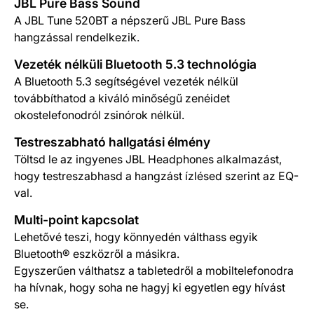
Termék részletek
JBL Pure Bass Sound
A JBL Tune 520BT a népszerű JBL Pure Bass
hangzással rendelkezik.
Vezeték nélküli Bluetooth 5.3 technológia
A Bluetooth 5.3 segítségével vezeték nélkül
továbbíthatod a kiváló minőségű zenéidet
okostelefonodról zsinórok nélkül.
Testreszabható hallgatási élmény
Töltsd le az ingyenes JBL Headphones alkalmazást,
hogy testreszabhasd a hangzást ízlésed szerint az EQ-
val.
Multi-point kapcsolat
Lehetővé teszi, hogy könnyedén válthass egyik
Bluetooth® eszközről a másikra.
Egyszerűen válthatsz a tabletedről a mobiltelefonodra
ha hívnak, hogy soha ne hagyj ki egyetlen egy hívást
se.