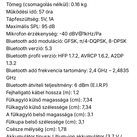
Tömeg (csomagolás nélkül): 0.16 kg
Működési idő: 57 óra
Tápfeszültség: 5V, 1A
Maximális SPL: 95 dB
Mikrofon érzékenység: -40 dBV@1kHz/Pa
Bluetooth adó moduláció: GFSK, π/4-DQPSK, 8-DPSK
Bluetooth verzió: 5.3
Bluetooth profil verzió: HFP 1.7.2, AVRCP 1.6.2, A2DP
1.3.2
Bluetooth adó frekvencia tartomány: 2,4 GHz – 2,4835
GHz
Bluetooth átviteli teljesítmény: 6 dBm (E.I.R.P)
Fejhallgató kábel hossza (m): 1.2
Fülkagyló külső magassága (cm): 7,34
Fülkagyló külső szélessége (cm): 7,34
A fülkagyló belső magassága (cm): 3.1
Fülkupa belső szélessége (cm): 3,1
Csésze mélység (cm): 1,78
Akkumulátor típusa: Lítium-ion akkumulátor (3,7 V /