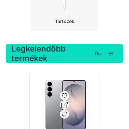
Tartozék
Legkelendőbb
Összes
termékek