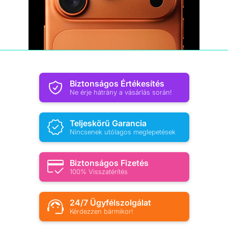
Biztonságos Értékesítés
Ne érje hátrány a vásárlás során!
Teljeskörű Garancia
Nincsenek utólagos meglepetések
Biztonságos Fizetés
100% Visszatérítés
24/7 Ügyfélszolgálat
Kérdezzen bármikor!