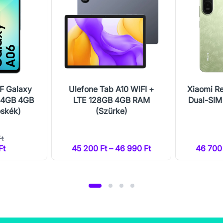
F Galaxy
Ulefone Tab A10 WIFI +
Xiaomi R
64GB 4GB
LTE 128GB 4GB RAM
Dual-SI
oskék)
(Szürke)
Ft
Ft
45 200 Ft – 46 990 Ft
46 700 