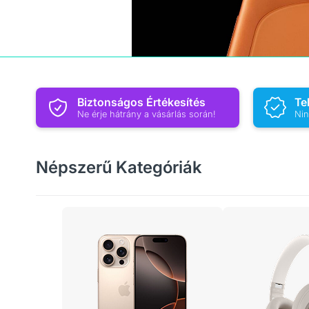
Biztonságos Értékesítés
Te
Ne érje hátrány a vásárlás során!
Nin
Népszerű Kategóriák