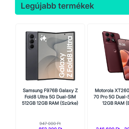
Legújabb termékek
5G
Samsung F976B Galaxy Z
Motorola XT26
B
Fold8 Ultra 5G Dual-SIM
70 Pro 5G Dual-
512GB 12GB RAM (Szürke)
12GB RAM (
947 000 Ft