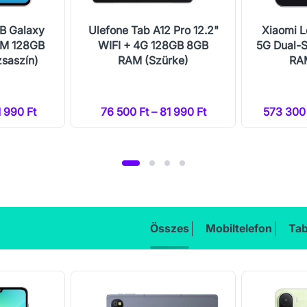
B Galaxy
Ulefone Tab A12 Pro 12.2"
Xiaomi L
IM 128GB
WIFI + 4G 128GB 8GB
5G Dual-
saszín)
RAM (Szürke)
RAM
1 990 Ft
76 500 Ft – 81 990 Ft
573 300 
Összes
Mobiltelefon
Tab