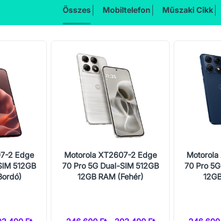
Összes
Mobiltelefon
Műszaki Cikk
07-2 Edge
Motorola XT2607-2 Edge
Motorola
SIM 512GB
70 Pro 5G Dual-SIM 512GB
70 Pro 5G
Bordó)
12GB RAM (Fehér)
12GB