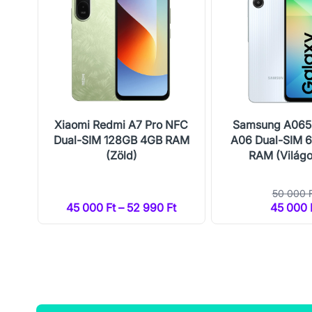
r)
Xiaomi Redmi A7 Pro NFC
Samsung A065
Dual-SIM 128GB 4GB RAM
A06 Dual-SIM 
(Zöld)
RAM (Világ
50 000 
45 000 Ft – 52 990 Ft
45 000 