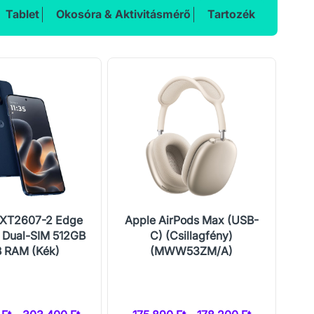
Tablet
Okosóra & Aktivitásmérő
Tartozék
 XT2607-2 Edge
Apple AirPods Max (USB-
Ho
 Dual-SIM 512GB
C) (Csillagfény)
 RAM (Kék)
(MWW53ZM/A)