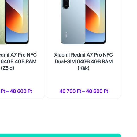
edmi A7 Pro NFC
Xiaomi Redmi A7 Pro NFC
Xi
M 64GB 4GB RAM
Dual-SIM 64GB 4GB RAM
Du
(Zöld)
(Kék)
Ft – 48 600 Ft
46 700 Ft – 48 600 Ft