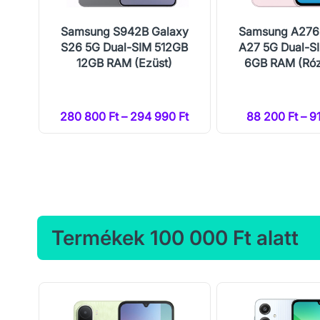
 5G
Samsung S942B Galaxy
Samsung A276
te)
S26 5G Dual-SIM 512GB
A27 5G Dual-S
12GB RAM (Ezüst)
6GB RAM (Róz
Ft
280 800 Ft – 294 990 Ft
88 200 Ft – 9
Termékek 100 000 Ft alatt