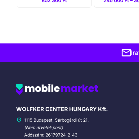
852 300 Ft
246 600 Ft – 3
Ir
Cégadatok
WOLFKER CENTER HUNGARY Kft.
1115 Budapest, Sárbogárdi út 21.
(Nem átvételi pont)
Adószám: 26179724-2-43