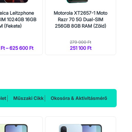
eica Leitzphone
Motorola XT2657-1 Moto
Mo
SIM 1024GB 16GB
Razr 70 5G Dual-SIM
 (Fekete)
256GB 8GB RAM (Zöld)
25
279 000 Ft
Ft – 625 600 Ft
251 100 Ft
2
let
Műszaki Cikk
Okosóra & Aktivitásmérő