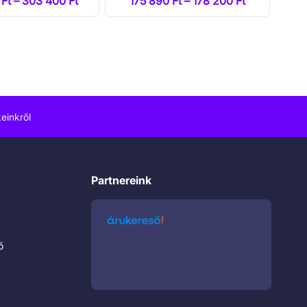
Ft – 303 400 Ft
175 890 Ft – 178 200 Ft
einkről
Partnereink
ő