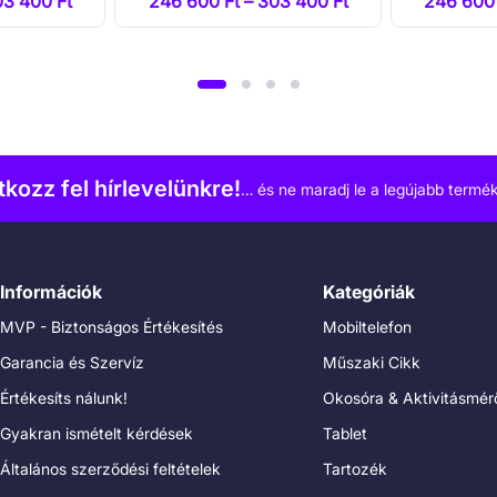
03 400 Ft
246 600 Ft – 303 400 Ft
246 600 
atkozz fel hírlevelünkre!
… és ne maradj le a legújabb termék
Információk
Kategóriák
MVP - Biztonságos Értékesítés
Mobiltelefon
Garancia és Szervíz
Műszaki Cikk
Értékesíts nálunk!
Okosóra & Aktivitásmér
Gyakran ismételt kérdések
Tablet
Általános szerződési feltételek
Tartozék