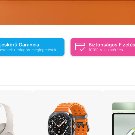
ljeskörű Garancia
Biztonságos Fizeté
csenek utólagos meglepetések
100% Visszatérítés