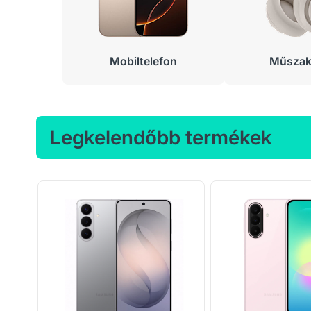
Mobiltelefon
Műszaki
Legkelendőbb termékek