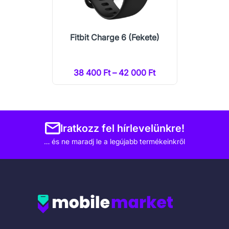
Fitbit Charge 6 (Fekete)
38 400 Ft – 42 000 Ft
Iratkozz fel hírlevelünkre!
… és ne maradj le a legújabb termékeinkről