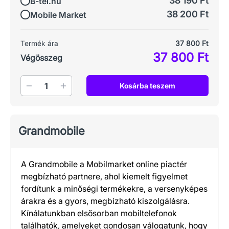
38 190 Ft
B-tel.hu
38 200 Ft
Mobile Market
Termék ára
37 800 Ft
37 800 Ft
Végösszeg
Mennyiség
Kosárba teszem
Grandmobile
A Grandmobile a Mobilmarket online piactér
megbízható partnere, ahol kiemelt figyelmet
fordítunk a minőségi termékekre, a versenyképes
árakra és a gyors, megbízható kiszolgálásra.
Kínálatunkban elsősorban mobiltelefonok
találhatók, amelyeket gondosan válogatunk, hogy