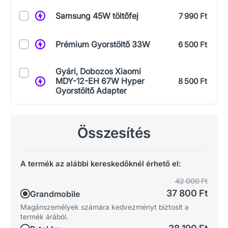
Samsung 45W töltőfej
7 990 Ft
Prémium Gyorstöltő 33W
6 500 Ft
Gyári, Dobozos Xiaomi
MDY-12-EH 67W Hyper
8 500 Ft
Gyorstöltő Adapter
Összesítés
A termék az alábbi kereskedőknél érhető el:
42 000 Ft
37 800 Ft
Grandmobile
Magánszemélyek számára kedvezményt biztosít a
termék árából.