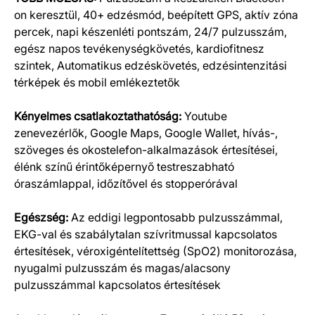
Termék részletek
on keresztül, 40+ edzésmód, beépített GPS, aktív zóna
percek, napi készenléti pontszám, 24/7 pulzusszám,
egész napos tevékenységkövetés, kardiofitnesz
szintek, Automatikus edzéskövetés, edzésintenzitási
térképek és mobil emlékeztetők
Kényelmes csatlakoztathatóság:
Youtube
zenevezérlők, Google Maps, Google Wallet, hívás-,
szöveges és okostelefon-alkalmazások értesítései,
élénk színű érintőképernyő testreszabható
óraszámlappal, időzítővel és stopperórával
Egészség:
Az eddigi legpontosabb pulzusszámmal,
EKG-val és szabálytalan szívritmussal kapcsolatos
értesítések, véroxigéntelítettség (SpO2) monitorozása,
nyugalmi pulzusszám és magas/alacsony
pulzusszámmal kapcsolatos értesítések