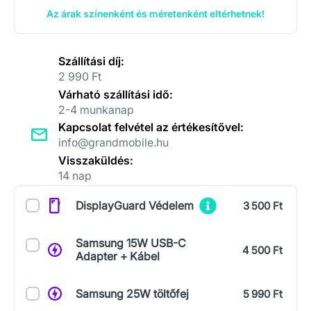
Az árak színenként és méretenként eltérhetnek!
Szállítási díj:
2 990 Ft
Várható szállítási idő:
2-4 munkanap
Kapcsolat felvétel az értékesítővel:
info@grandmobile.hu
Visszaküldés:
14 nap
Kiegészítők
DisplayGuard Védelem
3 500 Ft
Samsung 15W USB-C
4 500 Ft
Adapter + Kábel
Samsung 25W töltőfej
5 990 Ft