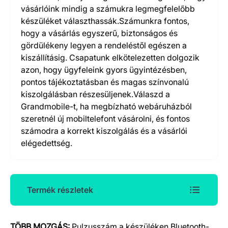
vásárlóink mindig a számukra legmegfelelőbb
készüléket választhassák.Számunkra fontos,
hogy a vásárlás egyszerű, biztonságos és
gördülékeny legyen a rendeléstől egészen a
kiszállításig. Csapatunk elkötelezetten dolgozik
azon, hogy ügyfeleink gyors ügyintézésben,
pontos tájékoztatásban és magas színvonalú
kiszolgálásban részesüljenek.Válaszd a
Grandmobile-t, ha megbízható webáruházból
szeretnél új mobiltelefont vásárolni, és fontos
számodra a korrekt kiszolgálás és a vásárlói
elégedettség.
Termék részletek
TÖBB MOZGÁS:
Pulzusszám a készüléken Bluetooth-