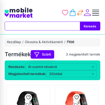
Keresés
Keresés
Kezdőlap
Okosóra & Aktivitásmérő
Fitbit
Termékek
Szűrő
3
megjelenített termék
Rendezés:
Megjelenített termékek: