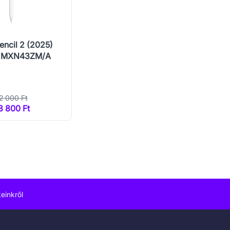
encil 2 (2025)
) MXN43ZM/A
2 000 Ft
8 800 Ft
einkről