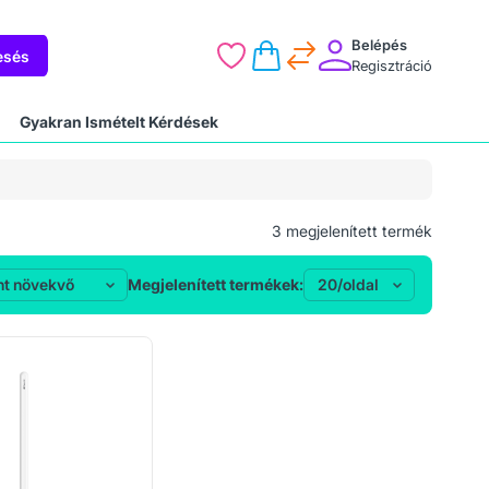
Belépés
esés
Regisztráció
Gyakran Ismételt Kérdések
3
megjelenített termék
Megjelenített termékek: