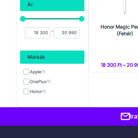
Ár
Honor Magic Pen
-
(Fehér)
Márkák
18 300 Ft – 20 9
Apple
(1)
OnePlus
(1)
Honor
(1)
Ir