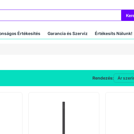
Ker
onságos Értékesítés
Garancia és Szerviz
Értékesíts Nálunk!
Rendezés: