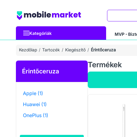
Keresés
Kategóriák
MVP - Bizt
Kezdőlap
Tartozék
Kiegészítő
Érintőceruza
Termékek
Érintőceruza
Apple
(1)
Huawei
(1)
OnePlus
(1)